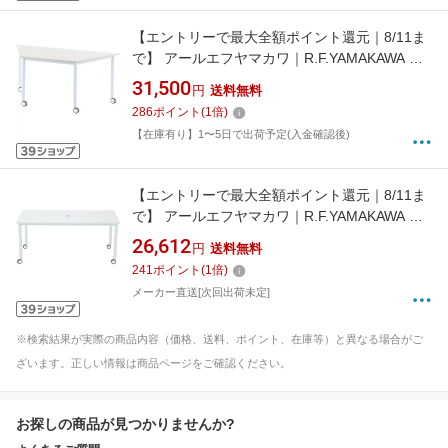
【エントリーで最大全額ポイント還元｜8/11ま
で】 アールエフヤマカワ｜R.F.YAMAKAWA ア
ールエフヤマカワ キャスターテーブル 台形 ナ
31,500
円
送料無料
チュラル RFCTT-WL8016DNA
286
ポイント
(
1
倍)
【在庫有り】1〜5日で出荷予定(入金確認後)
【エントリーで最大全額ポイント還元｜8/11ま
で】 アールエフヤマカワ｜R.F.YAMAKAWA ア
ールエフヤマカワ キャスターテーブル脚
26,612
円
送料無料
W1600xD800 RFCTT-WL1680WH 【メーカー
241
ポイント
(
1
倍)
直送・時間指定・返品不可】
メーカー直送[次回出荷未定]
※検索結果が実際の商品内容（価格、送料、ポイント、在庫等）と異なる場合がご
ざいます。正しい情報は商品ページをご確認ください。
お探しの商品が見つかりませんか?