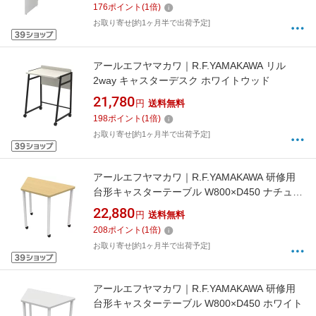
176
ポイント
(
1
倍)
お取り寄せ[約1ヶ月半で出荷予定]
アールエフヤマカワ｜R.F.YAMAKAWA リル
2way キャスターデスク ホワイトウッド
21,780
円
送料無料
198
ポイント
(
1
倍)
お取り寄せ[約1ヶ月半で出荷予定]
アールエフヤマカワ｜R.F.YAMAKAWA 研修用
台形キャスターテーブル W800×D450 ナチュラ
ル
22,880
円
送料無料
208
ポイント
(
1
倍)
お取り寄せ[約1ヶ月半で出荷予定]
アールエフヤマカワ｜R.F.YAMAKAWA 研修用
台形キャスターテーブル W800×D450 ホワイト