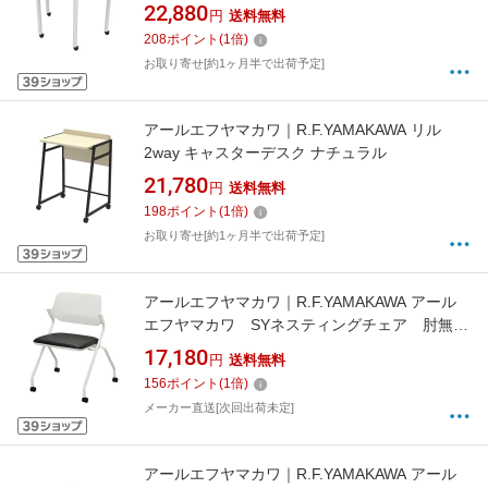
22,880
円
送料無料
208
ポイント
(
1
倍)
お取り寄せ[約1ヶ月半で出荷予定]
アールエフヤマカワ｜R.F.YAMAKAWA リル
2way キャスターデスク ナチュラル
21,780
円
送料無料
198
ポイント
(
1
倍)
お取り寄せ[約1ヶ月半で出荷予定]
アールエフヤマカワ｜R.F.YAMAKAWA アール
エフヤマカワ SYネスティングチェア 肘無
し PVC ブラック RFCSYPBK 【メーカー直
17,180
円
送料無料
送・時間指定・返品不可】
156
ポイント
(
1
倍)
メーカー直送[次回出荷未定]
アールエフヤマカワ｜R.F.YAMAKAWA アール