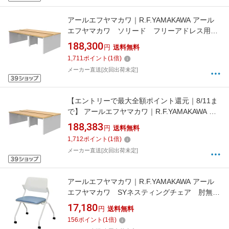
アールエフヤマカワ｜R.F.YAMAKAWA アール
エフヤマカワ ソリード フリーアドレス用デ
スク2 W2400×D1400 オーク×ホワイト脚
188,300
円
送料無料
RFTFT22414OAWL 【メーカー直送・時間指
1,711
ポイント
(
1
倍)
定・返品不可】
メーカー直送[次回出荷未定]
【エントリーで最大全額ポイント還元｜8/11ま
で】 アールエフヤマカワ｜R.F.YAMAKAWA ア
ールエフヤマカワ ソリード フリーアドレス
188,383
円
送料無料
用デスク2 W2400×D1400 ホワイト×ホワイ
1,712
ポイント
(
1
倍)
ト脚 RFTFT22414WHWL 【メーカー直送・時
メーカー直送[次回出荷未定]
間指定・返品不可】
アールエフヤマカワ｜R.F.YAMAKAWA アール
エフヤマカワ SYネスティングチェア 肘無
し PVC アッシュブルー RFCSYPAB 【メー
17,180
円
送料無料
カー直送・時間指定・返品不可】
156
ポイント
(
1
倍)