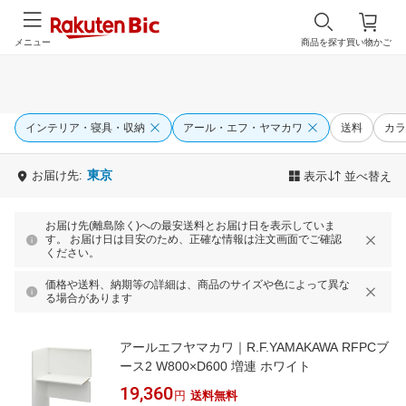
メニュー
商品を探す
買い物かご
インテリア・寝具・収納
アール・エフ・ヤマカワ
送料
カラ
東京
お届け先:
表示
並べ替え
お届け先(離島除く)への最安送料とお届け日を表示していま
す。 お届け日は目安のため、正確な情報は注文画面でご確認
ください。
価格や送料、納期等の詳細は、商品のサイズや色によって異な
る場合があります
アールエフヤマカワ｜R.F.YAMAKAWA RFPCブ
ース2 W800×D600 増連 ホワイト
19,360
円
送料無料