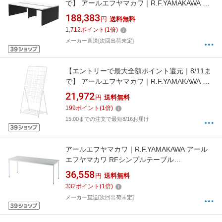
で】 アールエフヤマカワ｜R.F.YAMAKAWA ア
ールエフヤマカワ ソリード フリーアドレス
188,383
円
送料無料
用デスク2 W2400×D1400 ホワイト×ブラッ
1,712
ポイント
(
1
倍)
ク脚 RFTFT22414WHBL 【メーカー直送・時
メーカー直送[次回出荷未定]
間指定・返品不可】
【エントリーで最大全額ポイント還元｜8/11ま
で】 アールエフヤマカワ｜R.F.YAMAKAWA ア
ールエフヤマカワ パンフレットスタンド7段
21,972
円
送料無料
トリプル
199
ポイント
(
1
倍)
15:00までの注文で最短8/16お届け
アールエフヤマカワ｜R.F.YAMAKAWA アール
エフヤマカワ RFシンプルテーブル
W1800×D700 ナチュラル RFSPT-1870NA 【メ
36,558
円
送料無料
ーカー直送・時間指定・返品不可】
332
ポイント
(
1
倍)
メーカー直送[次回出荷未定]