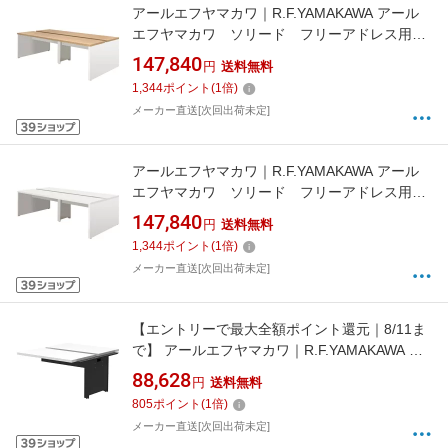
アールエフヤマカワ｜R.F.YAMAKAWA アール
エフヤマカワ ソリード フリーアドレス用デ
スク2 W2400×D1201 ホワイト×ブラック脚
147,840
円
送料無料
RFTFT22412OAWL 【メーカー直送・時間指
1,344
ポイント
(
1
倍)
定・返品不可】
メーカー直送[次回出荷未定]
アールエフヤマカワ｜R.F.YAMAKAWA アール
エフヤマカワ ソリード フリーアドレス用デ
スク2 W2400×D1200 ホワイト×ホワイト脚
147,840
円
送料無料
RFTFT22412WHWL 【メーカー直送・時間指
1,344
ポイント
(
1
倍)
定・返品不可】
メーカー直送[次回出荷未定]
【エントリーで最大全額ポイント還元｜8/11ま
で】 アールエフヤマカワ｜R.F.YAMAKAWA ア
ールエフヤマカワ ソリード フリーアドレス
88,628
円
送料無料
用デスク2 増連 W1200×D1400 ホワイト×
805
ポイント
(
1
倍)
ブラック脚 RFTFT21214ADWHBL 【メーカー
メーカー直送[次回出荷未定]
直送・時間指定・返品不可】