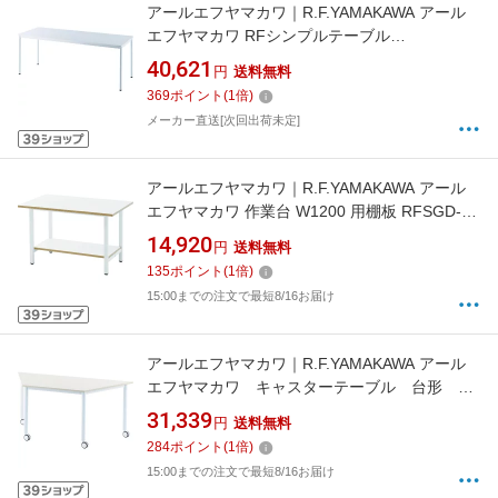
アールエフヤマカワ｜R.F.YAMAKAWA アール
エフヤマカワ RFシンプルテーブル
W1800×D700 ホワイト RFSPT-1870WH 【メ
40,621
円
送料無料
ーカー直送・時間指定・返品不可】
369
ポイント
(
1
倍)
メーカー直送[次回出荷未定]
アールエフヤマカワ｜R.F.YAMAKAWA アール
エフヤマカワ 作業台 W1200 用棚板 RFSGD-
OP12T
14,920
円
送料無料
135
ポイント
(
1
倍)
15:00までの注文で最短8/16お届け
アールエフヤマカワ｜R.F.YAMAKAWA アール
エフヤマカワ キャスターテーブル 台形 ホ
ワイト RFCTT-WL8016DWH
31,339
円
送料無料
284
ポイント
(
1
倍)
15:00までの注文で最短8/16お届け