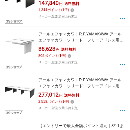
スク2 W2400×D1200 ホワイト×ブラック脚
147,840
円
送料無料
RFTFT22412WHBL 【メーカー直送・時間指
1,344
ポイント
(
1
倍)
定・返品不可】
メーカー直送[次回出荷未定]
アールエフヤマカワ｜R.F.YAMAKAWA アール
エフヤマカワ ソリード フリーアドレス用デ
スク2 増連 W1200×D1400 ホワイト×ホワ
88,628
円
送料無料
イト脚 RFTFT21214ADWHWL 【メーカー直
805
ポイント
(
1
倍)
送・時間指定・返品不可】
メーカー直送[次回出荷未定]
アールエフヤマカワ｜R.F.YAMAKAWA アール
エフヤマカワ ソリード フリーアドレス用デ
スク2 W3600×D1400 ホワイト×ブラック脚
277,012
円
送料無料
RFTFT23614WHBL 【メーカー直送・時間指
2,518
ポイント
(
1
倍)
定・返品不可】
メーカー直送[次回出荷未定]
【エントリーで最大全額ポイント還元｜8/11ま