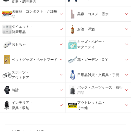
食器・調理器具
医薬品・コンタクト・介護用
美容・コスメ・香水
品
ダイエット・
お酒・洋酒
健康用品
キッズ・ベビー・
おもちゃ
マタニティ
ペットグッズ・ペットフード
花・ガーデン・DIY
スポーツ・
日用品雑貨・文房具・手芸
アウトドア
バック・スーツケース・旅行
時計
用品
インテリア・
アウトレット品・
寝具・収納
その他