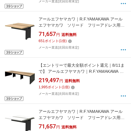
メーカー直送[次回出荷未定]
アールエフヤマカワ｜R.F.YAMAKAWA アール
エフヤマカワ ソリード フリーアドレス用デ
スク2 増連 W1200×D1200 オーク×ブラッ
71,657
円
送料無料
ク脚 RFTFT21212ADOABL 【メーカー直送・
651
ポイント
(
1
倍)
時間指定・返品不可】
メーカー直送[次回出荷未定]
【エントリーで最大全額ポイント還元｜8/11ま
で】 アールエフヤマカワ｜R.F.YAMAKAWA ア
ールエフヤマカワ ソリード フリーアドレス
219,497
円
送料無料
用デスク2 W3600×D1200 オーク×ブラック
1,995
ポイント
(
1
倍)
脚 RFTFT23612OABL 【メーカー直送・時間指
メーカー直送[次回出荷未定]
定・返品不可】
アールエフヤマカワ｜R.F.YAMAKAWA アール
エフヤマカワ ソリード フリーアドレス用デ
スク2 増連 W1200×D1200 ホワイト×ブラ
71,657
円
送料無料
ック脚 RFTFT21212ADWHBL 【メーカー直