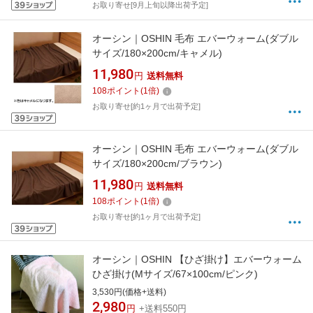
お取り寄せ[9月上旬以降出荷予定]
オーシン｜OSHIN 毛布 エバーウォーム(ダブル
サイズ/180×200cm/キャメル)
11,980
円
送料無料
108
ポイント
(
1
倍)
お取り寄せ[約1ヶ月で出荷予定]
オーシン｜OSHIN 毛布 エバーウォーム(ダブル
サイズ/180×200cm/ブラウン)
11,980
円
送料無料
108
ポイント
(
1
倍)
お取り寄せ[約1ヶ月で出荷予定]
オーシン｜OSHIN 【ひざ掛け】エバーウォーム
ひざ掛け(Mサイズ/67×100cm/ピンク)
3,530円(価格+送料)
2,980
円
+送料550円