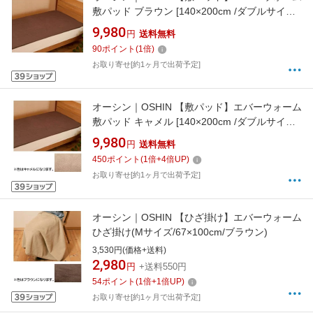
敷パッド ブラウン [140×200cm /ダブルサイズ /
ウォーム敷パッド]
9,980
円
送料無料
90
ポイント
(
1
倍)
お取り寄せ[約1ヶ月で出荷予定]
オーシン｜OSHIN 【敷パッド】エバーウォーム
敷パッド キャメル [140×200cm /ダブルサイズ /
ウォーム敷パッド]
9,980
円
送料無料
450
ポイント
(
1
倍+
4
倍UP)
お取り寄せ[約1ヶ月で出荷予定]
オーシン｜OSHIN 【ひざ掛け】エバーウォーム
ひざ掛け(Mサイズ/67×100cm/ブラウン)
3,530円(価格+送料)
2,980
円
+送料550円
54
ポイント
(
1
倍+
1
倍UP)
お取り寄せ[約1ヶ月で出荷予定]