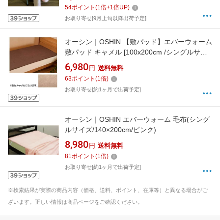
54
ポイント
(
1
倍+
1
倍UP)
お取り寄せ[9月上旬以降出荷予定]
オーシン｜OSHIN 【敷パッド】エバーウォーム
敷パッド キャメル [100x200cm /シングルサイ
ズ /ウォーム敷パッド]
6,980
円
送料無料
63
ポイント
(
1
倍)
お取り寄せ[約1ヶ月で出荷予定]
オーシン｜OSHIN エバーウォーム 毛布(シング
ルサイズ/140×200cm/ピンク)
8,980
円
送料無料
81
ポイント
(
1
倍)
お取り寄せ[約1ヶ月で出荷予定]
※検索結果が実際の商品内容（価格、送料、ポイント、在庫等）と異なる場合がご
ざいます。正しい情報は商品ページをご確認ください。