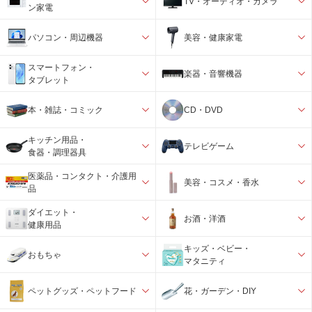
TV・オーディオ・カメラ
ン家電
パソコン・周辺機器
美容・健康家電
スマートフォン・
楽器・音響機器
タブレット
本・雑誌・コミック
CD・DVD
キッチン用品・
テレビゲーム
食器・調理器具
医薬品・コンタクト・介護用
美容・コスメ・香水
品
ダイエット・
お酒・洋酒
健康用品
キッズ・ベビー・
おもちゃ
マタニティ
ペットグッズ・ペットフード
花・ガーデン・DIY