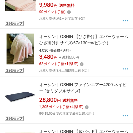
ォーム敷パッド]
9,980
円
送料無料
90
ポイント
(
1
倍)
お取り寄せ[約1ヶ月で出荷予定]
オーシン｜OSHIN 【ひざ掛け】エバーウォーム
ひざ掛け(Lサイズ/67×130cm/ピンク)
4,030円(価格+送料)
3,480
円
+送料550円
62
ポイント
(
1
倍+
1
倍UP)
お取り寄せ[9月上旬以降出荷予定]
オーシン｜OSHIN ファインエアー4200 ネイビ
ー [セミダブルサイズ]
28,800
円
送料無料
1,305
ポイント
(
1
倍+
4
倍UP)
8/8 15:00までの注文で最短8/10お届け
オーシン｜OSHIN 【敷パッド】エバーウォーム