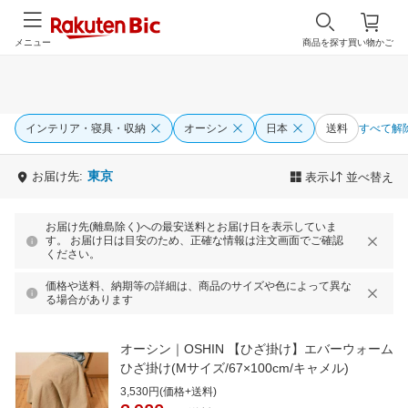
メニュー
商品を探す
買い物かご
インテリア・寝具・収納
オーシン
日本
送料
すべて解
東京
お届け先:
表示
並べ替え
お届け先(離島除く)への最安送料とお届け日を表示していま
す。 お届け日は目安のため、正確な情報は注文画面でご確認
ください。
価格や送料、納期等の詳細は、商品のサイズや色によって異な
る場合があります
オーシン｜OSHIN 【ひざ掛け】エバーウォーム
ひざ掛け(Mサイズ/67×100cm/キャメル)
3,530円(価格+送料)