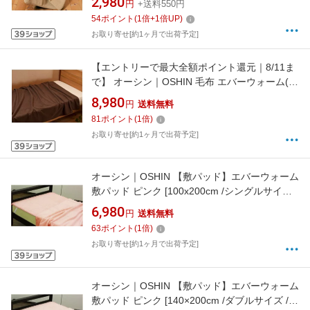
2,980
円
+送料550円
54
ポイント
(
1
倍+
1
倍UP)
お取り寄せ[約1ヶ月で出荷予定]
【エントリーで最大全額ポイント還元｜8/11ま
で】 オーシン｜OSHIN 毛布 エバーウォーム(シ
ングルサイズ/140×200cm/ブラウン)
8,980
円
送料無料
81
ポイント
(
1
倍)
お取り寄せ[約1ヶ月で出荷予定]
オーシン｜OSHIN 【敷パッド】エバーウォーム
敷パッド ピンク [100x200cm /シングルサイズ /
ウォーム敷パッド]
6,980
円
送料無料
63
ポイント
(
1
倍)
お取り寄せ[約1ヶ月で出荷予定]
オーシン｜OSHIN 【敷パッド】エバーウォーム
敷パッド ピンク [140×200cm /ダブルサイズ /ウ