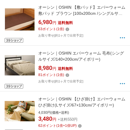
オーシン｜OSHIN 【敷パッド】エバーウォーム
敷パッド ブラウン [100x200cm /シングルサイ
ズ /ウォーム敷パッド]
6,980
円
送料無料
63
ポイント
(
1
倍)
お取り寄せ[約1ヶ月で出荷予定]
オーシン｜OSHIN エバーウォーム 毛布(シング
ルサイズ/140×200cm/アイボリー)
8,980
円
送料無料
81
ポイント
(
1
倍)
お取り寄せ[約1ヶ月で出荷予定]
オーシン｜OSHIN 【ひざ掛け】エバーウォーム
ひざ掛け(Lサイズ/67×130cm/アイボリー)
4,030円(価格+送料)
3,480
円
+送料550円
62
ポイント
(
1
倍+
1
倍UP)