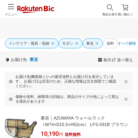
メニュー
商品を探す
買い物かご
インテリア・寝具・収納
モダン
東谷
送料
すべて解除
東京
お届け先:
表示
並べ替え
お届け先(離島除く)への最安送料とお届け日を表示していま
す。 お届け日は目安のため、正確な情報は注文画面でご確認
ください。
価格や送料、納期等の詳細は、商品のサイズや色によって異な
る場合があります
東谷｜AZUMAYA ウォールラック
（W74×D15.5×H52cm） LFS-591B ブラウン
10,190
円
送料無料