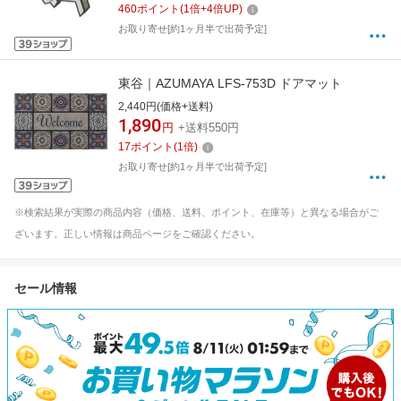
460
ポイント
(
1
倍+
4
倍UP)
お取り寄せ[約1ヶ月半で出荷予定]
東谷｜AZUMAYA LFS-753D ドアマット
2,440円(価格+送料)
1,890
円
+送料550円
17
ポイント
(
1
倍)
お取り寄せ[約1ヶ月半で出荷予定]
※検索結果が実際の商品内容（価格、送料、ポイント、在庫等）と異なる場合がご
ざいます。正しい情報は商品ページをご確認ください。
セール情報