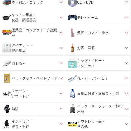
本・雑誌・コミック
CD・DVD
キッチン用品・
テレビゲーム
食器・調理器具
医薬品・コンタクト・介護用
美容・コスメ・香水
品
ダイエット・
お酒・洋酒
健康用品
キッズ・ベビー・
おもちゃ
マタニティ
ペットグッズ・ペットフード
花・ガーデン・DIY
スポーツ・
日用品雑貨・文房具・手芸
アウトドア
バック・スーツケース・旅行
時計
用品
インテリア・
アウトレット品・
寝具・収納
その他