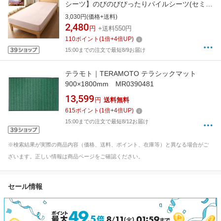
シーツ】のびのびぴったりパイルシーツ(セミシ
ングル/シングルサイズ兼用/ピンク)
3,030円(価格+送料)
2,480
円
+送料550円
110
ポイント
(
1
倍+
4
倍UP)
15:00までの注文で最短8/9お届け
テラモト｜TERAMOTO テラシックマット
900×1800mm MR0390481
13,599
円
送料無料
615
ポイント
(
1
倍+
4
倍UP)
15:00までの注文で最短8/12お届け
※検索結果が実際の商品内容（価格、送料、ポイント、在庫等）と異なる場合がご
ざいます。正しい情報は商品ページをご確認ください。
セール情報