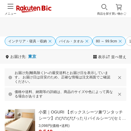
メニュー
商品を探す
買い物かご
インテリア・寝具・収納
パイル・タオル
80 ～ 99.9cm
東京
お届け先:
表示
並べ替え
お届け先(離島除く)への最安送料とお届け日を表示していま
す。 お届け日は目安のため、正確な情報は注文画面でご確認
ください。
価格や送料、納期等の詳細は、商品のサイズや色によって異な
る場合があります
小栗｜OGURI 【ボックスシーツ兼ワンタッチ
シーツ】のびのびぴったりパイルシーツ(セミシ
ングル/シングルサイズ兼用/アイボリー)
3,098円(価格+送料)