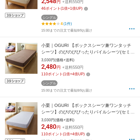
2,548
円
+送料550円
46
ポイント
(
1
倍+
1
倍UP)
シングル
4
(1件)
15:00までの注文で最短8/9お届け
小栗｜OGURI 【ボックスシーツ兼ワンタッチ
シーツ】のびのびぴったりパイルシーツ(セミシ
ングル/シングルサイズ兼用/ブラウン)
3,030円(価格+送料)
2,480
円
+送料550円
110
ポイント
(
1
倍+
4
倍UP)
シングル
15:00までの注文で最短8/9お届け
小栗｜OGURI 【ボックスシーツ兼ワンタッチ
シーツ】のびのびぴったりパイルシーツ(セミシ
ングル/シングルサイズ兼用/サックス)
3,030円(価格+送料)
2,480
円
+送料550円
110
ポイント
(
1
倍+
4
倍UP)