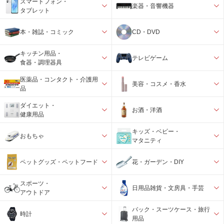
スマートフォン・
楽器・音響機器
タブレット
本・雑誌・コミック
CD・DVD
キッチン用品・
テレビゲーム
食器・調理器具
医薬品・コンタクト・介護用
美容・コスメ・香水
品
ダイエット・
お酒・洋酒
健康用品
キッズ・ベビー・
おもちゃ
マタニティ
ペットグッズ・ペットフード
花・ガーデン・DIY
スポーツ・
日用品雑貨・文房具・手芸
アウトドア
バック・スーツケース・旅行
時計
用品