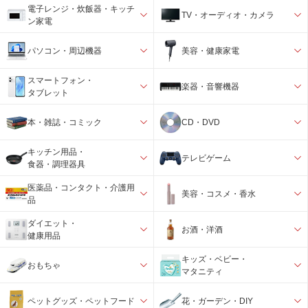
電子レンジ・炊飯器・キッチ
TV・オーディオ・カメラ
ン家電
パソコン・周辺機器
美容・健康家電
スマートフォン・
楽器・音響機器
タブレット
本・雑誌・コミック
CD・DVD
キッチン用品・
テレビゲーム
食器・調理器具
医薬品・コンタクト・介護用
美容・コスメ・香水
品
ダイエット・
お酒・洋酒
健康用品
キッズ・ベビー・
おもちゃ
マタニティ
ペットグッズ・ペットフード
花・ガーデン・DIY