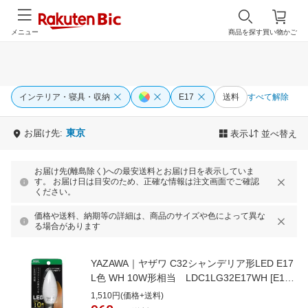
メニュー
商品を探す
買い物かご
インテリア・寝具・収納
E17
送料
すべて解除
東京
お届け先:
表示
並べ替え
お届け先(離島除く)への最安送料とお届け日を表示していま
す。 お届け日は目安のため、正確な情報は注文画面でご確認
ください。
価格や送料、納期等の詳細は、商品のサイズや色によって異な
る場合があります
YAZAWA｜ヤザワ C32シャンデリア形LED E17
L色 WH 10W形相当 LDC1LG32E17WH [E17 /
シャンデリア電球形 /10W相当 /電球色 /1個]
1,510円(価格+送料)