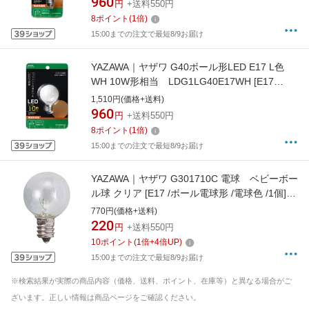
960
円
+送料550円
8
ポイント
(
1
倍)
15:00までの注文で最短8/9お届け
YAZAWA｜ヤザワ G40ボール形LED E17 L色
WH 10W形相当 LDG1LG40E17WH [E17
/10W相当 /電球色 /1個]
1,510円(価格+送料)
960
円
+送料550円
8
ポイント
(
1
倍)
15:00までの注文で最短8/9お届け
YAZAWA｜ヤザワ G301710C 電球 ベビーボー
ル球 クリア [E17 /ボール電球形 /電球色 /1個]
[G301710C]
770円(価格+送料)
220
円
+送料550円
10
ポイント
(
1
倍+
4
倍UP)
15:00までの注文で最短8/9お届け
※検索結果が実際の商品内容（価格、送料、ポイント、在庫等）と異なる場合がご
ざいます。正しい情報は商品ページをご確認ください。