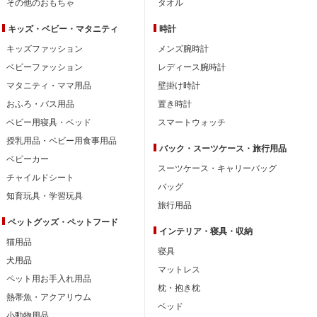
その他のおもちゃ
タオル
キッズ・ベビー・
マタニティ
時計
キッズファッション
メンズ腕時計
ベビーファッション
レディース腕時計
マタニティ・ママ用品
壁掛け時計
おふろ・バス用品
置き時計
ベビー用寝具・ベッド
スマートウォッチ
授乳用品・ベビー用食事用品
バック・スーツケース・旅行用品
ベビーカー
スーツケース・キャリーバッグ
チャイルドシート
バッグ
知育玩具・学習玩具
旅行用品
ペットグッズ・ペットフード
インテリア・
寝具・収納
猫用品
寝具
犬用品
マットレス
ペット用お手入れ用品
枕・抱き枕
熱帯魚・アクアリウム
ベッド
小動物用品