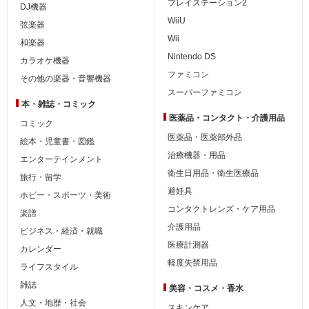
プレイステーション2
DJ機器
WiiU
弦楽器
Wii
和楽器
Nintendo DS
カラオケ機器
ファミコン
その他の楽器・音響機器
スーパーファミコン
本・雑誌・コミック
医薬品・コンタクト・介護用品
コミック
医薬品・医薬部外品
絵本・児童書・図鑑
治療機器・用品
エンターテインメント
衛生日用品・衛生医療品
旅行・留学
避妊具
ホビー・スポーツ・美術
コンタクトレンズ・ケア用品
楽譜
介護用品
ビジネス・経済・就職
医療計測器
カレンダー
軽度失禁用品
ライフスタイル
雑誌
美容・コスメ・香水
人文・地歴・社会
スキンケア