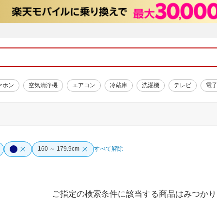
ヤホン
空気清浄機
エアコン
冷蔵庫
洗濯機
テレビ
電
160 ～ 179.9cm
すべて解除
ご指定の検索条件に該当する商品はみつかり