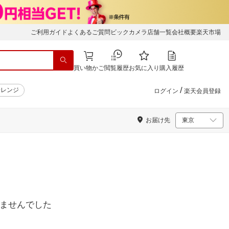
ご利用ガイド
よくあるご質問
ビックカメラ店舗一覧
会社概要
楽天市場
買い物かご
閲覧履歴
お気に入り
購入履歴
/
子レンジ
ログイン
楽天会員登録
お届け先
ませんでした