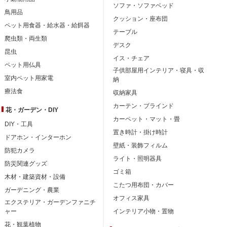
ソファ・ソファベッド
鳥用品
クッション・座布団
ペット用食器・給水器・給餌器
テーブル
爬虫類・両生類
デスク
昆虫
イス・チェア
ペット用仏具
子供部屋用インテリア・寝具・収
室内ペット用家電
納
療法食
収納家具
カーテン・ブラインド
花・ガーデン・DIY
カーペット・マット・畳
DIY・工具
置き時計・掛け時計
ドアホン・インターホン
壁紙・装飾フィルム
防犯カメラ
ライト・照明器具
防災関連グッズ
ゴミ箱
木材・建築資材・設備
こたつ用布団・カバー
ガーデニング・農業
オフィス家具
エクステリア・ガーデンファニチ
ャー
インテリア小物・置物
花・観葉植物