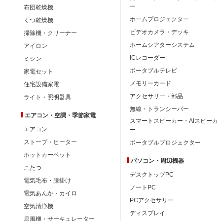
ー
布団乾燥機
ホームプロジェクター
くつ乾燥機
ビデオカメラ・デッキ
掃除機・クリーナー
ホームシアターシステム
アイロン
ICレコーダー
ミシン
ポータブルテレビ
家電セット
メモリーカード
住宅設備家電
アクセサリー・部品
ライト・照明器具
無線・トランシーバー
エアコン・空調・季節家電
スマートスピーカー・AIスピーカ
エアコン
ー
ストーブ・ヒーター
ポータブルプロジェクター
ホットカーペット
パソコン・周辺機器
こたつ
デスクトップPC
電気毛布・膝掛け
ノートPC
電気あんか・カイロ
PCアクセサリー
空気清浄機
ディスプレイ
扇風機・サーキュレーター