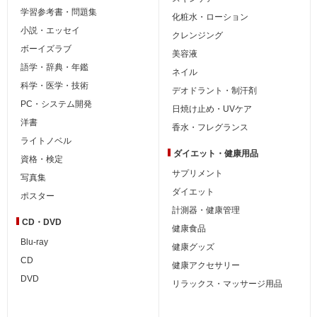
学習参考書・問題集
化粧水・ローション
小説・エッセイ
クレンジング
ボーイズラブ
美容液
語学・辞典・年鑑
ネイル
科学・医学・技術
デオドラント・制汗剤
PC・システム開発
日焼け止め・UVケア
洋書
香水・フレグランス
ライトノベル
ダイエット・
健康用品
資格・検定
サプリメント
写真集
ダイエット
ポスター
計測器・健康管理
CD・DVD
健康食品
Blu-ray
健康グッズ
CD
健康アクセサリー
DVD
リラックス・マッサージ用品