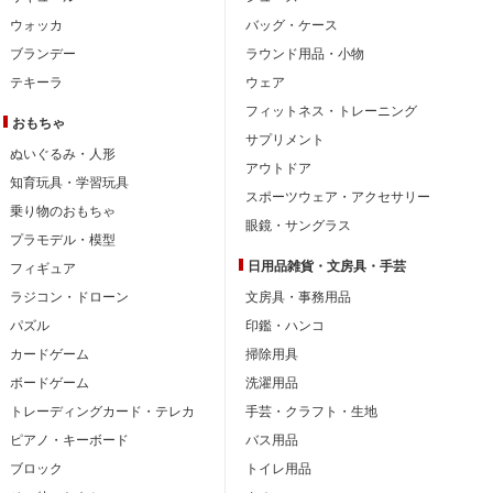
ウォッカ
バッグ・ケース
ブランデー
ラウンド用品・小物
テキーラ
ウェア
フィットネス・トレーニング
おもちゃ
サプリメント
ぬいぐるみ・人形
アウトドア
知育玩具・学習玩具
スポーツウェア・アクセサリー
乗り物のおもちゃ
眼鏡・サングラス
プラモデル・模型
日用品雑貨・文房具・手芸
フィギュア
ラジコン・ドローン
文房具・事務用品
パズル
印鑑・ハンコ
カードゲーム
掃除用具
ボードゲーム
洗濯用品
トレーディングカード・テレカ
手芸・クラフト・生地
ピアノ・キーボード
バス用品
ブロック
トイレ用品