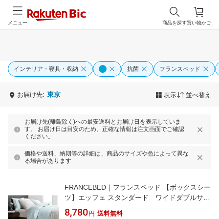
メニュー
商品を探す
買い物かご
インテリア・寝具・収納
抗菌
フランスベッド
東京
お届け先:
表示
並べ替え
お届け先(離島除く)への最安送料とお届け日を表示していま
す。 お届け日は目安のため、正確な情報は注文画面でご確認
ください。
価格や送料、納期等の詳細は、商品のサイズや色によって異な
る場合があります
FRANCEBED｜フランスベッド 【ボックスシー
ツ】エッフェ スタンダード ワイドダブルサイ
ズ(綿100%/154×195×35cm/ブルー) フランスベ
8,780
円
送料無料
ッド