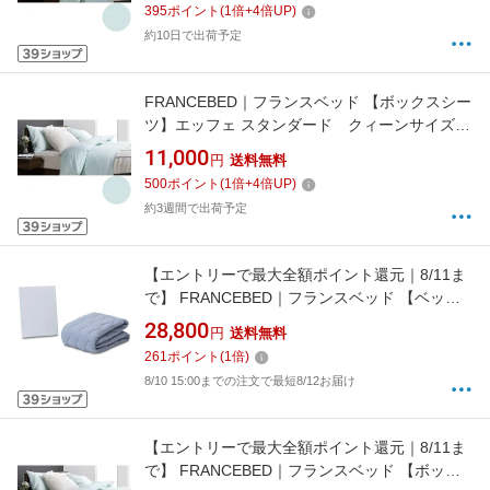
395
ポイント
(
1
倍+
4
倍UP)
約10日で出荷予定
FRANCEBED｜フランスベッド 【ボックスシー
ツ】エッフェ スタンダード クィーンサイズ
(綿100%/170×195×35cm/ブルー) フランスベッ
11,000
円
送料無料
ド
500
ポイント
(
1
倍+
4
倍UP)
約3週間で出荷予定
【エントリーで最大全額ポイント還元｜8/11ま
で】 FRANCEBED｜フランスベッド 【ベッド
パッド/ボックスシーツ】クラウディアベッドパ
28,800
円
送料無料
ッド＆マットレスカバー(ワイドダブルサイ
261
ポイント
(
1
倍)
ズ/154×195cm/ブルー) フランスベッド
8/10 15:00までの注文で最短8/12お届け
【エントリーで最大全額ポイント還元｜8/11ま
で】 FRANCEBED｜フランスベッド 【ボック