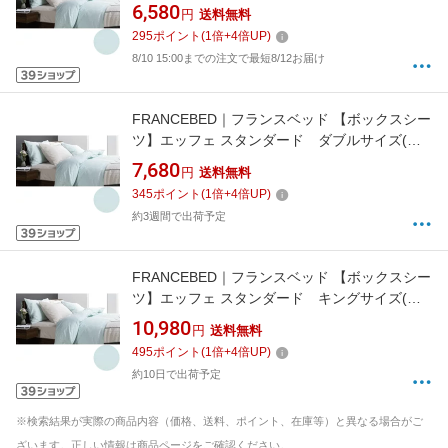
スシーツ】エッフェ スタンダード セミダブル
6,580
円
送料無料
サイズ(綿100%/122×195×35cm/ブルー) フラン
295
ポイント
(
1
倍+
4
倍UP)
スベッド
8/10 15:00までの注文で最短8/12お届け
FRANCEBED｜フランスベッド 【ボックスシー
ツ】エッフェ スタンダード ダブルサイズ(綿
100%/140×195×35cm/ブルー) フランスベッド
7,680
円
送料無料
345
ポイント
(
1
倍+
4
倍UP)
約3週間で出荷予定
FRANCEBED｜フランスベッド 【ボックスシー
ツ】エッフェ スタンダード キングサイズ(綿
100%/195×195×35cm/ブルー) フランスベッド
10,980
円
送料無料
495
ポイント
(
1
倍+
4
倍UP)
約10日で出荷予定
※検索結果が実際の商品内容（価格、送料、ポイント、在庫等）と異なる場合がご
ざいます。正しい情報は商品ページをご確認ください。