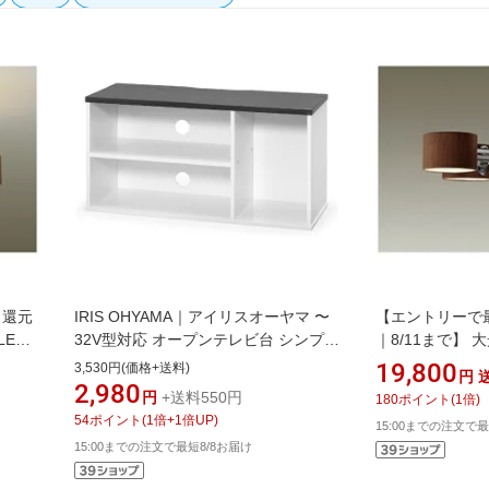
ト還元
IRIS OHYAMA｜アイリスオーヤマ 〜
【エントリーで
LED
32V型対応 オープンテレビ台 シンプル
｜8/11まで】 大
ern
タイプ OTS-70B-B OTS-70B-B ブラッ
シャンデリア(4灯) 
19,800
3,530円(価格+送料)
円
_g】
クオーク[OTS70BB]
DXL-82014 [電
2,980
円
+送料550円
180
ポイント
(
1
倍)
【newlife_camp
54
ポイント
(
1
倍+
1
倍UP)
15:00までの注文で最
15:00までの注文で最短8/8お届け