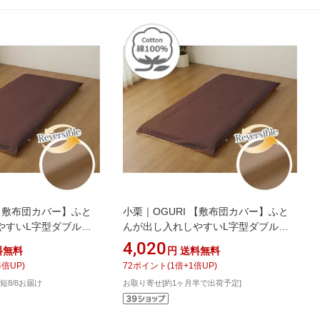
 【敷布団カバー】ふと
小栗｜OGURI 【敷布団カバー】ふと
やすいL字型ダブルフ
んが出し入れしやすいL字型ダブルフ
M メリーナイト
ァスナー FROM メリーナイト
4,020
料無料
円
送料無料
 ブラウン FM63500193
(MerryNight) ブラウン FM63450193
4
倍UP)
72
ポイント
(
1
倍+
1
倍UP)
][FM63500193]
[セミダブルサイズ][FM63450193]
短8/8お届け
お取り寄せ[約1ヶ月半で出荷予定]