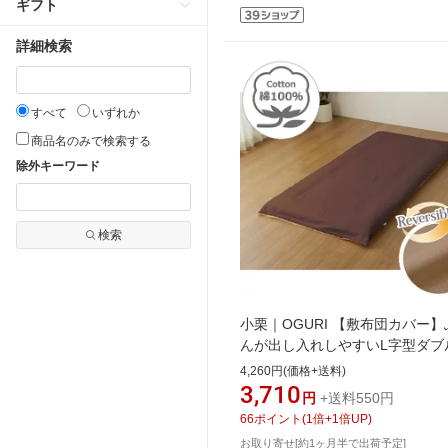
ギフト
詳細検索
すべて
いずれか
商品名のみで検索する
除外キーワード
検索
小栗｜OGURI 【敷布団カバー】
んが出し入れしやすいL字型ダブ
ァスナー FROM メリーナイト
4,260円(価格+送料)
(MerryNight) ブラウン FM63400
3,710
円
+送料550円
[シングルロングサイズ][FM63400
66
ポイント
(
1
倍+
1
倍UP)
お取り寄せ[約1ヶ月半で出荷予定]