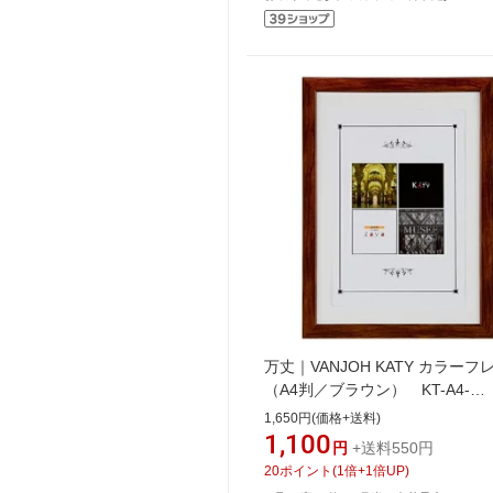
万丈｜VANJOH KATY カラーフ
（A4判／ブラウン） KT-A4-
BR[KATYカラーフレームA4ブラ
1,650円(価格+送料)
1,100
円
+送料550円
20
ポイント
(
1
倍+
1
倍UP)