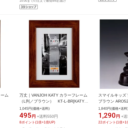
15:00までの注文で最短8/8お届け
レーム
万丈｜VANJOH KATY カラーフレーム
スマイルキッズ
（L判／ブラウン） KT-L-BR[KATYカ
ブラウン ARO52
ウン]
ラーフレームLバンブラウン]
1,045円(価格+送料)
1,840円(価格+送料
495
1,290
円
+送料550円
円
+送
8
ポイント
(
1
倍+
1
倍UP)
22
ポイント
(
1
倍+
1