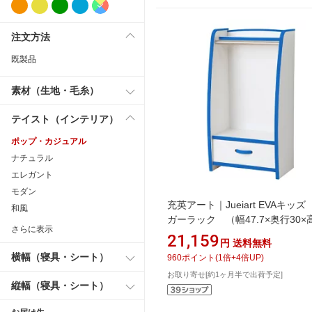
注文方法
既製品
素材（生地・毛糸）
テイスト（インテリア）
ポップ・カジュアル
ナチュラル
エレガント
モダン
充英アート｜Jueiart EVAキッ
和風
ガーラック （幅47.7×奥行30×
さらに表示
90cm） JAJAN ブルー HRJ-48H
21,159
円
送料無料
横幅（寝具・シート）
960
ポイント
(
1
倍+
4
倍UP)
お取り寄せ[約1ヶ月半で出荷予定]
縦幅（寝具・シート）