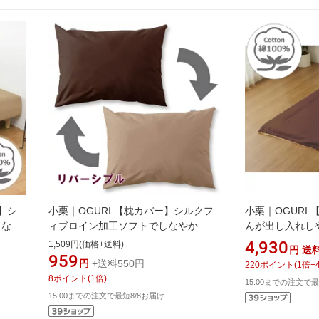
】シ
小栗｜OGURI 【枕カバー】シルクフ
小栗｜OGURI
しなや
ィブロイン加工ソフトでしなやか
んが出し入れし
ht)
FROM メリーナイト(MerryNight) ブラ
ァスナー FRO
4,930
1,509円(価格+送料)
円
送
シング
ウン FM66150193 [43×63cm枕用 /封
(MerryNight)
959
円
+送料550円
220
ポイント
(
1
倍+
筒タイプ][FM66150193]
[ダブルロングサイズ
8
ポイント
(
1
倍)
15:00までの注文で最
15:00までの注文で最短8/8お届け