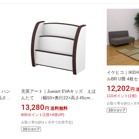
イケヒコ｜IKEH
ルBR U畳 4枚セ
／連結ジョイン
12,202
円
ズ ハン
充英アート｜Jueiart EVAキッズ えほ
110
ポイント
(
1
倍)
高さ
んたて （幅50×奥行22×高さ45cm）
お取り寄せ[約1ヶ月
B
JAJAN ブラウン PS-50SD
13,280
円
送料無料
600
ポイント
(
1
倍+
4
倍UP)
お取り寄せ[約1ヶ月半で出荷予定]