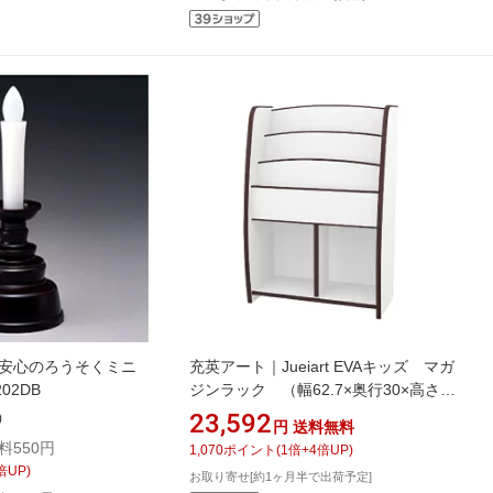
 安心のろうそくミニ
充英アート｜Jueiart EVAキッズ マガ
02DB
ジンラック （幅62.7×奥行30×高さ
90cm） JAJAN ブラウン MRJ-63HD
23,592
)
円
送料無料
料550円
1,070
ポイント
(
1
倍+
4
倍UP)
倍UP)
お取り寄せ[約1ヶ月半で出荷予定]