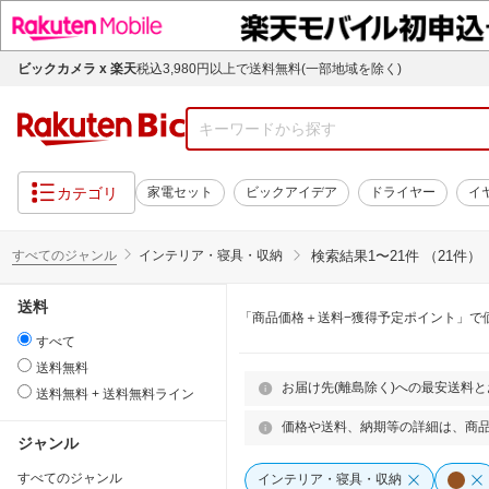
ビックカメラ x 楽天
税込3,980円以上で送料無料(一部地域を除く)
カテゴリ
家電セット
ビックアイデア
ドライヤー
イ
すべてのジャンル
インテリア・寝具・収納
検索結果
1〜21件 （21件）
送料
「商品価格＋送料−獲得予定ポイント」で
すべて
送料無料
お届け先(離島除く)への最安送料
送料無料 + 送料無料ライン
価格や送料、納期等の詳細は、商
ジャンル
すべてのジャンル
インテリア・寝具・収納