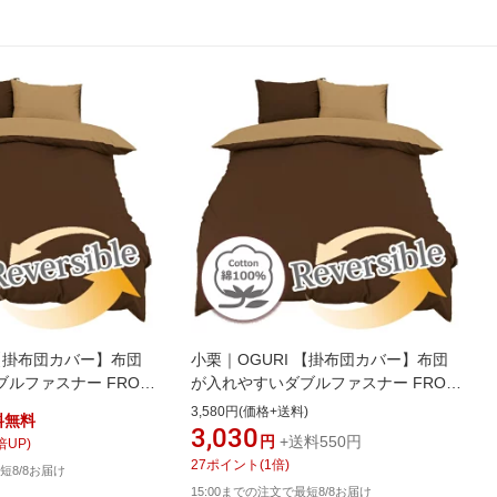
 【掛布団カバー】布団
小栗｜OGURI 【掛布団カバー】布団
ルファスナー FROM
が入れやすいダブルファスナー FROM
ryNight) ブラウン
メリーナイト(MerryNight) ブラウン
3,580円(価格+送料)
料無料
 [セミダブルサイズ]
FM62500193 [シングルサイズ]
3,030
円
+送料550円
倍UP)
[FM62500193]
27
ポイント
(
1
倍)
短8/8お届け
15:00までの注文で最短8/8お届け