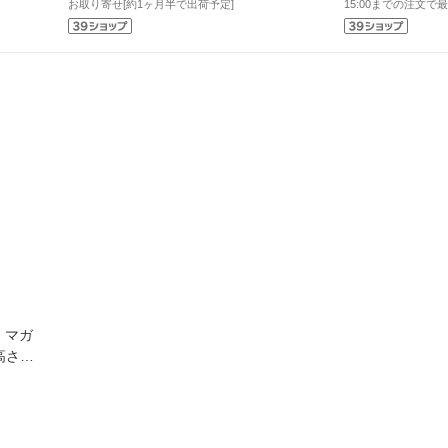
お取り寄せ[約1ヶ月半で出荷予定]
15:00までの注文で最
ズ マガ
高さ
R