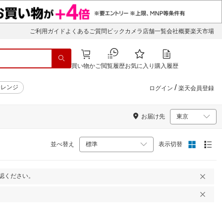
ご利用ガイド
よくあるご質問
ビックカメラ店舗一覧
会社概要
楽天市場
買い物かご
閲覧履歴
お気に入り
購入履歴
/
子レンジ
ログイン
楽天会員登録
お届け先
並べ替え
表示切替
認ください。