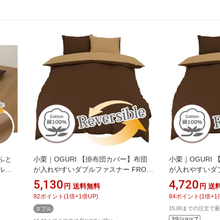
ふと
小栗｜OGURI 【掛布団カバー】布団
小栗｜OGURI
ルフ
が入れやすいダブルファスナー FROM
が入れやすいダブ
メリーナイト(MerryNight) ブラウン
メリーナイト(Mer
5,130
4,720
円
送料無料
円
送
193
FM62600193 [ダブルサイズ]
FM62550193
92
ポイント
(
1
倍+
1
倍UP)
84
ポイント
(
1
倍+
1
193]
[FM62600193]
[FM62550193]
15:00までの注文で最
ダブル