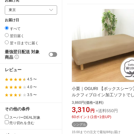
お届け先
お届け日
すべて
翌日届く
翌々日までに届く
最強翌日配送 対象
商品
レビュー
4.5 〜
4.0 〜
小栗｜OGURI 【ボックスシーツ
ルクフィブロイン加工ソフトで
3.5 〜
か FROM メリーナイト(MerryNig
3,860円(価格+送料)
ライトブラウン FM67400194 [
3,310
その他の条件
円
+送料550円
ルサイズ][FM67400194]
60
ポイント
(
1
倍+
1
倍UP)
スーパーDEAL対象
売り切れを含む
シングル
15:00までの注文で最短8/8お届け