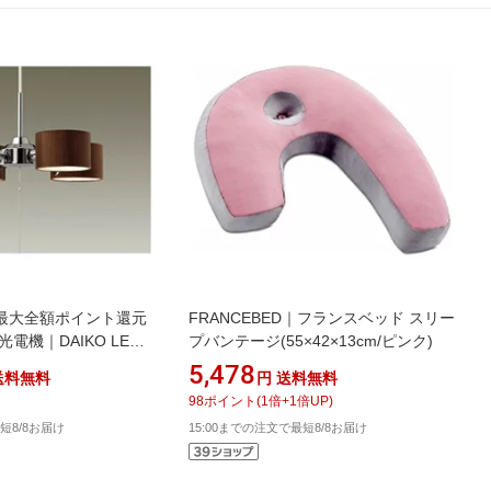
最大全額ポイント還元
FRANCEBED｜フランスベッド スリー
光電機｜DAIKO LED
プバンテージ(55×42×13cm/ピンク)
Natural＆Modern
5,478
送料無料
円
送料無料
球色]
98
ポイント
(
1
倍+
1
倍UP)
aign_g】
短8/8お届け
15:00までの注文で最短8/8お届け