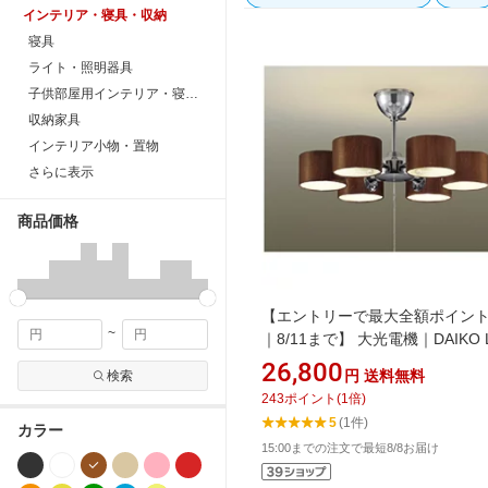
インテリア・寝具・収納
寝具
ライト・照明器具
子供部屋用インテリア・寝具・収納
収納家具
インテリア小物・置物
さらに表示
商品価格
【エントリーで最大全額ポイン
~
｜8/11まで】 大光電機｜DAIKO 
シャンデリア(6灯) Natural＆Mod
26,800
円
送料無料
検索
DXL-82016【newlife_campaign
243
ポイント
(
1
倍)
5
(1件)
カラー
15:00までの注文で最短8/8お届け