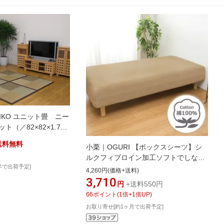
IKO ユニット畳 ニー
ット（／82×82×1.7cm
ト付き）
送料無料
小栗｜OGURI 【ボックスシーツ】シ
ルクフィブロイン加工ソフトでしなや
半で出荷予定]
か FROM メリーナイト(MerryNight)
4,260円(価格+送料)
ライトブラウン FM67450194 [セミダ
3,710
円
+送料550円
ブルサイズ][FM67450194]
66
ポイント
(
1
倍+
1
倍UP)
お取り寄せ[約1ヶ月で出荷予定]