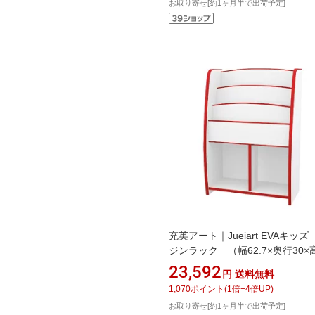
お取り寄せ[約1ヶ月半で出荷予定]
充英アート｜Jueiart EVAキッ
ジンラック （幅62.7×奥行30×
90cm） JAJAN レッド MRJ-63H
23,592
円
送料無料
1,070
ポイント
(
1
倍+
4
倍UP)
お取り寄せ[約1ヶ月半で出荷予定]