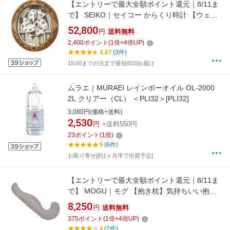
【エントリーで最大全額ポイント還元｜8/11ま
で】 SEIKO｜セイコー からくり時計 【ウェー
ブシンフォニー】 天然色木地 RE580B [電波自
52,800
円
送料無料
動受信機能有]
2,400
ポイント
(
1
倍+
4
倍UP)
4.67
(3件)
15:00までの注文で最短8/10お届け
ムラエ｜MURAEI レインボーオイル OL-2000
2L クリアー（CL） ＜PLI32＞[PLI32]
3,080円(価格+送料)
2,530
円
+送料550円
23
ポイント
(
1
倍)
5
(6件)
お取り寄せ[約1ヶ月半で出荷予定]
【エントリーで最大全額ポイント還元｜8/11ま
で】 MOGU｜モグ 【抱き枕】気持ちいい抱き
まくら チャコール
8,250
円
送料無料
375
ポイント
(
1
倍+
4
倍UP)
4
(2件)