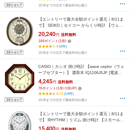
15:00までの注文で最短8/10お届け
【エントリーで最大全額ポイント還元｜8/11ま
で】 SEIKO｜セイコー からくり時計 【ウェー
ブシンフォニー】 茶マーブル模様 RE579B [電
20,240
円
送料無料
波自動受信機能有]
184
ポイント
(
1
倍)
4
(4件)
15:00までの注文で最短8/10お届け
CASIO｜カシオ 掛け時計 【wave ceptor（ウェ
ーブセプター）】 濃茶木 IQ1106J5JF [電波自
動受信機能有][IQ1106J5JF]
4,245
円
送料無料
76
ポイント
(
1
倍+
1
倍UP)
4.71
(14件)
15:00までの注文で最短8/10お届け
【エントリーで最大全額ポイント還元｜8/11ま
で】 RHYTHM｜リズム 掛け時計 【スモールワ
ールドプラウド】 緑 4MN523RH05 [電波自動
15,400
円
送料無料