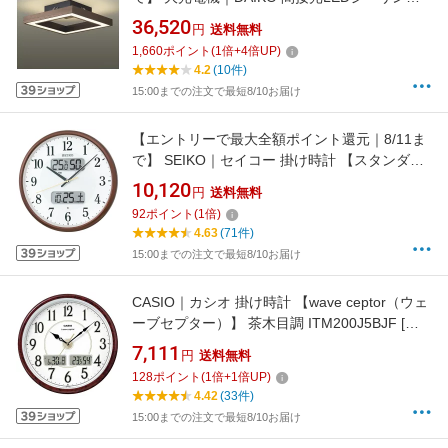
ライト DXL-81213 [14畳 /電球色 /リモコン付
36,520
円
送料無料
属][DXL81213]
1,660
ポイント
(
1
倍+
4
倍UP)
4.2
(10件)
15:00までの注文で最短8/10お届け
【エントリーで最大全額ポイント還元｜8/11ま
で】 SEIKO｜セイコー 掛け時計 【スタンダー
ド】 茶メタリック KX383B [電波自動受信機能
10,120
円
送料無料
有][KX383B]
92
ポイント
(
1
倍)
4.63
(71件)
15:00までの注文で最短8/10お届け
CASIO｜カシオ 掛け時計 【wave ceptor（ウェ
ーブセプター）】 茶木目調 ITM200J5BJF [電
波自動受信機能有][ITM200J5BJF]
7,111
円
送料無料
128
ポイント
(
1
倍+
1
倍UP)
4.42
(33件)
15:00までの注文で最短8/10お届け