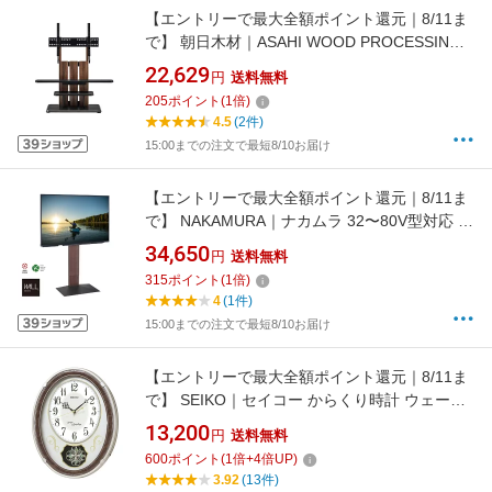
【エントリーで最大全額ポイント還元｜8/11ま
で】 朝日木材｜ASAHI WOOD PROCESSING
〜77型フロアスタンド WS-C690-DB ダークブ
22,629
円
送料無料
ラウン ダークブラウン木目＆黒木目 WS-C690-
205
ポイント
(
1
倍)
DB
4.5
(2件)
15:00までの注文で最短8/10お届け
【エントリーで最大全額ポイント還元｜8/11ま
で】 NAKAMURA｜ナカムラ 32〜80V型対応 テ
レビスタンド WALL V3 ハイタイプ ウォールナ
34,650
円
送料無料
ット WLTVB6238
315
ポイント
(
1
倍)
4
(1件)
15:00までの注文で最短8/10お届け
【エントリーで最大全額ポイント還元｜8/11ま
で】 SEIKO｜セイコー からくり時計 ウェーブ
シンフォニー 薄金色パール AM259B [電波自動
13,200
円
送料無料
受信機能有]
600
ポイント
(
1
倍+
4
倍UP)
3.92
(13件)