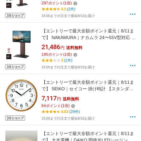
297
ポイント
(
1
倍)
4.5
(2件)
15:00までの注文で最短8/10お届け
【エントリーで最大全額ポイント還元｜8/11ま
で】 NAKAMURA｜ナカムラ 24〜55V型対応 壁
寄せテレビスタンド WALL V3COMPACT ウォ
21,486
円
送料無料
ールナット WLTVR5238
195
ポイント
(
1
倍)
3
(1件)
15:00までの注文で最短8/10お届け
【エントリーで最大全額ポイント還元｜8/11ま
で】 SEIKO｜セイコー 掛け時計 【スタンダー
ド】 天然色木地 KX249B [電波自動受信機能有]
7,117
円
送料無料
[KX249B]
64
ポイント
(
1
倍)
4.62
(29件)
15:00までの注文で最短8/10お届け
【エントリーで最大全額ポイント還元｜8/11ま
で】 大光電機｜DAIKO 間接光LEDシーリング