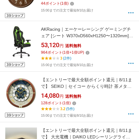
44
ポイント
(
1
倍)
15:00までの注文で最短8/10お届け
AKRacing｜エーケーレーシング ゲーミングチ
ェア [シート W370xD560xH1250〜1320mm]
Nitro V2 グリーン NITRO-GREEN/V2 [アームレ
53,120
円
送料無料
ストあり /ヘッドレストあり /ロッキングあり /
964
ポイント
(
1
倍+
1
倍UP)
リクライニングあり]
3
(2件)
15:00までの注文で最短8/10お届け
【エントリーで最大全額ポイント還元｜8/11ま
で】 SEIKO｜セイコー からくり時計 茶メタリ
ック RE601B
14,080
円
送料無料
128
ポイント
(
1
倍)
3.2
(5件)
15:00までの注文で最短8/10お届け
【エントリーで最大全額ポイント還元｜8/11ま
で】 大光電機｜DAIKO LEDシーリングライト