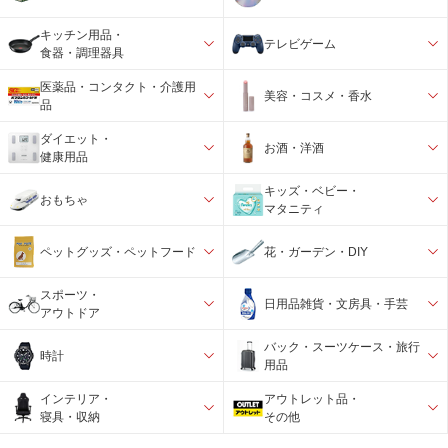
キッチン用品・
テレビゲーム
食器・調理器具
医薬品・コンタクト・介護用
美容・コスメ・香水
品
ダイエット・
お酒・洋酒
健康用品
キッズ・ベビー・
おもちゃ
マタニティ
ペットグッズ・ペットフード
花・ガーデン・DIY
スポーツ・
日用品雑貨・文房具・手芸
アウトドア
バック・スーツケース・旅行
時計
用品
インテリア・
アウトレット品・
寝具・収納
その他