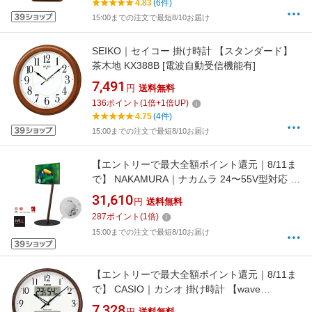
4.83
(6件)
15:00までの注文で最短8/10お届け
SEIKO｜セイコー 掛け時計 【スタンダード】
茶木地 KX388B [電波自動受信機能有]
7,491
円
送料無料
136
ポイント
(
1
倍+
1
倍UP)
4.75
(4件)
15:00までの注文で最短8/10お届け
【エントリーで最大全額ポイント還元｜8/11ま
で】 NAKAMURA｜ナカムラ 24〜55V型対応 テ
レビスタンド WALL A2 ハイタイプ ウォールナ
31,610
円
送料無料
ット WLTVL5238
287
ポイント
(
1
倍)
15:00までの注文で最短8/10お届け
【エントリーで最大全額ポイント還元｜8/11ま
で】 CASIO｜カシオ 掛け時計 【wave
ceptor（ウェーブセプター）】 メタリックブラ
7,328
円
送料無料