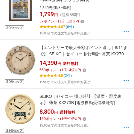
FW-4-BRA4 ブラウンA4切
2,349円(価格+送料)
1,799
円
+送料550円
32
ポイント
(
1
倍+
1
倍UP)
4.67
(6件)
15:00までの注文で最短8/10お届け
【エントリーで最大全額ポイント還元｜8/11ま
で】 SEIKO｜セイコー 掛け時計 薄茶 KX270B
[電波自動受信機能有]
14,390
円
送料無料
650
ポイント
(
1
倍+
4
倍UP)
4.5
(2件)
15:00までの注文で最短8/10お届け
SEIKO｜セイコー 掛け時計 【温度・湿度表
示】 薄茶 KX273B [電波自動受信機能有]
8,800
円
送料無料
160
ポイント
(
1
倍+
1
倍UP)
15:00までの注文で最短8/10お届け