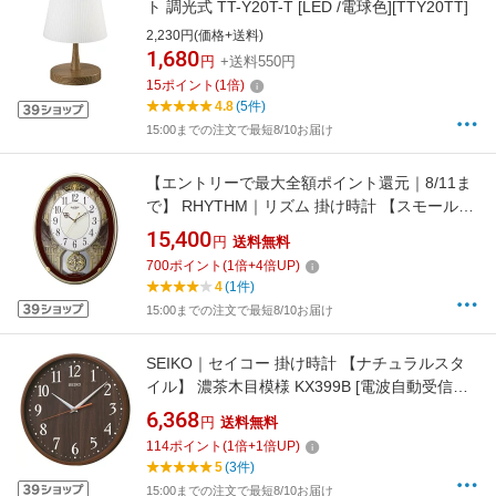
ト 調光式 TT-Y20T-T [LED /電球色][TTY20TT]
2,230円(価格+送料)
1,680
円
+送料550円
15
ポイント
(
1
倍)
4.8
(5件)
15:00までの注文で最短8/10お届け
【エントリーで最大全額ポイント還元｜8/11ま
で】 RHYTHM｜リズム 掛け時計 【スモールワ
ールドプラウド】 茶 4MN523RH06 [電波自動
15,400
円
送料無料
受信機能有]
700
ポイント
(
1
倍+
4
倍UP)
4
(1件)
15:00までの注文で最短8/10お届け
SEIKO｜セイコー 掛け時計 【ナチュラルスタ
イル】 濃茶木目模様 KX399B [電波自動受信機
能有]
6,368
円
送料無料
114
ポイント
(
1
倍+
1
倍UP)
5
(3件)
15:00までの注文で最短8/10お届け