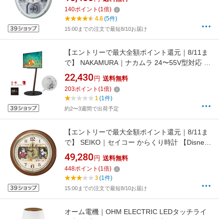
受信機能有]
140
ポイント
(
1
倍)
4.6
(5件)
15:00までの注文で最短8/10お届け
【エントリーで最大全額ポイント還元｜8/11ま
で】 NAKAMURA｜ナカムラ 24〜55V型対応 テ
レビスタンド WALL A2 ロータイプ ウォールナ
22,430
円
送料無料
ット WLTVL4238
203
ポイント
(
1
倍)
1
(1件)
約2〜3週間で出荷予定
【エントリーで最大全額ポイント還元｜8/11ま
で】 SEIKO｜セイコー からくり時計 【Disney
Time（ディズニータイム）ミッキー&フレン
49,280
円
送料無料
ズ】 茶マーブル模様 FW587B [電波自動受信機
448
ポイント
(
1
倍)
能有]
3
(1件)
15:00までの注文で最短8/10お届け
オーム電機｜OHM ELECTRIC LEDタッチライ