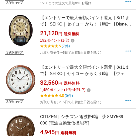
15:00までの注文で最短8/10お届け
【エントリーで最大全額ポイント還元｜8/11ま
で】 SEIKO｜セイコー からくり時計 【Disney
Time（ディズニータイム）ミッキー&フレン
21,120
円
送料無料
ズ】 茶メタリック FW579B [電波自動受信機能
192
ポイント
(
1
倍)
有][FW579B]
5
(7件)
お取り寄せ[3〜5日で出荷](土日祝を除く)
【エントリーで最大全額ポイント還元｜8/11ま
で】 SEIKO｜セイコー からくり時計 【ウェー
ブシンフォニー】 茶マーブル模様 RE559H [電
32,560
円
送料無料
波自動受信機能有]
1,480
ポイント
(
1
倍+
4
倍UP)
4.8
(5件)
お取り寄せ[3〜5日で出荷](土日祝を除く)
CITIZEN｜シチズン 電波掛時計 茶 8MY569-
006 [電波自動受信機能有]
4,945
円
送料無料