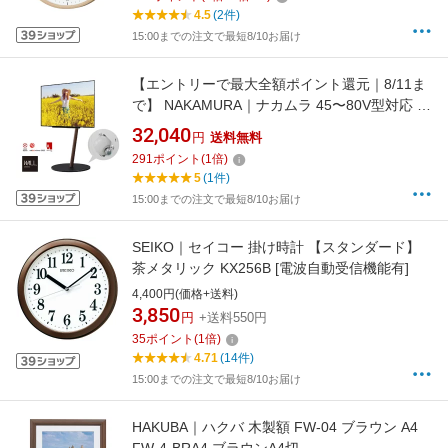
4.5
(2件)
15:00までの注文で最短8/10お届け
【エントリーで最大全額ポイント還元｜8/11ま
で】 NAKAMURA｜ナカムラ 45〜80V型対応 テ
レビスタンド WALL A2 ラージタイプ ウォール
32,040
円
送料無料
ナット WLTVL6238
291
ポイント
(
1
倍)
5
(1件)
15:00までの注文で最短8/10お届け
SEIKO｜セイコー 掛け時計 【スタンダード】
茶メタリック KX256B [電波自動受信機能有]
4,400円(価格+送料)
3,850
円
+送料550円
35
ポイント
(
1
倍)
4.71
(14件)
15:00までの注文で最短8/10お届け
HAKUBA｜ハクバ 木製額 FW-04 ブラウン A4