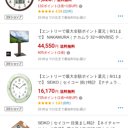
ウン ITM650J5JF [電波自動受信機能有]
132
ポイント
(
1
倍+
1
倍UP)
[ITM650J5JF]
4.59
(32件)
15:00までの注文で最短8/10お届け
【エントリーで最大全額ポイント還元｜8/11ま
で】 NAKAMURA｜ナカムラ 32〜80V対応 テレ
ビスタンド WALL V5 ハイタイプ ウォールナッ
44,550
円
送料無料
ト WLTVK6238
405
ポイント
(
1
倍)
15:00までの注文で最短8/10お届け
【エントリーで最大全額ポイント還元｜8/11ま
で】 SEIKO｜セイコー 掛け時計 【ナチュラル
スタイル（野鳥報時）】 薄緑模様 RX214M [電
16,170
円
送料無料
波自動受信機能有]
735
ポイント
(
1
倍+
4
倍UP)
3.83
(6件)
15:00までの注文で最短8/10お届け
SEIKO｜セイコー 目覚まし時計 【ネイチャー