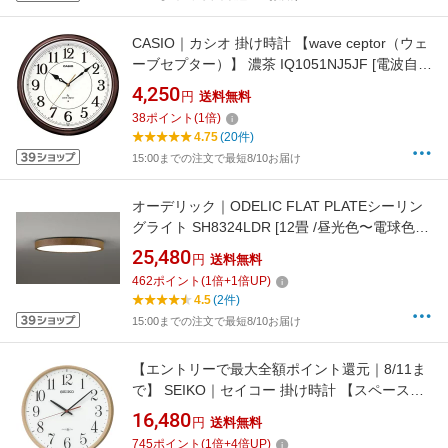
CASIO｜カシオ 掛け時計 【wave ceptor（ウェ
ーブセプター）】 濃茶 IQ1051NJ5JF [電波自動
受信機能有][IQ1051NJ5JF]
4,250
円
送料無料
38
ポイント
(
1
倍)
4.75
(20件)
15:00までの注文で最短8/10お届け
オーデリック｜ODELIC FLAT PLATEシーリン
グライト SH8324LDR [12畳 /昼光色〜電球色 /
リモコン付属]
25,480
円
送料無料
462
ポイント
(
1
倍+
1
倍UP)
4.5
(2件)
15:00までの注文で最短8/10お届け
【エントリーで最大全額ポイント還元｜8/11ま
で】 SEIKO｜セイコー 掛け時計 【スペースリ
ンク（衛星電波クロック）】 薄茶木目模様
16,480
円
送料無料
GP220A [電波自動受信機能有]
745
ポイント
(
1
倍+
4
倍UP)