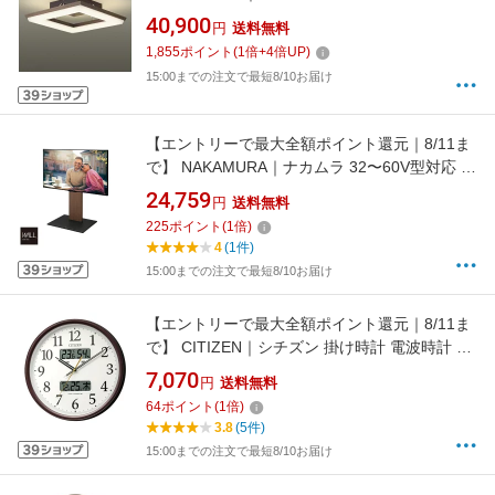
DXL-81215 [14畳 /電球色 /リモコン付属]
40,900
円
送料無料
[DXL81215]
1,855
ポイント
(
1
倍+
4
倍UP)
15:00までの注文で最短8/10お届け
【エントリーで最大全額ポイント還元｜8/11ま
で】 NAKAMURA｜ナカムラ 32〜60V型対応 キ
ャスター付きテレビスタンド WALL V2 ロータ
24,759
円
送料無料
イプ ウォールナット WLTVN5238
225
ポイント
(
1
倍)
4
(1件)
15:00までの注文で最短8/10お届け
【エントリーで最大全額ポイント還元｜8/11ま
で】 CITIZEN｜シチズン 掛け時計 電波時計 温
湿度計付き 茶メタリック色 8FYA06-006 [電波
7,070
円
送料無料
自動受信機能有]
64
ポイント
(
1
倍)
3.8
(5件)
15:00までの注文で最短8/10お届け