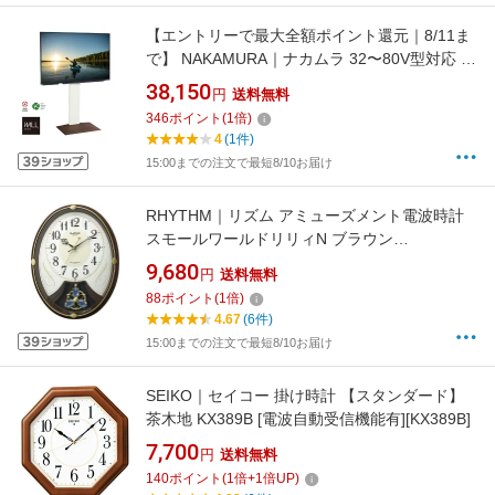
【エントリーで最大全額ポイント還元｜8/11ま
で】 NAKAMURA｜ナカムラ 32〜80V型対応 テ
レビスタンド WALL V3 ハイタイプ ウォールナ
38,150
円
送料無料
ットベース WLTVB6W38
346
ポイント
(
1
倍)
4
(1件)
15:00までの注文で最短8/10お届け
RHYTHM｜リズム アミューズメント電波時計
スモールワールドリリィN ブラウン
4MN554RH06 [電波自動受信機能有]
9,680
円
送料無料
88
ポイント
(
1
倍)
4.67
(6件)
15:00までの注文で最短8/10お届け
SEIKO｜セイコー 掛け時計 【スタンダード】
茶木地 KX389B [電波自動受信機能有][KX389B]
7,700
円
送料無料
140
ポイント
(
1
倍+
1
倍UP)