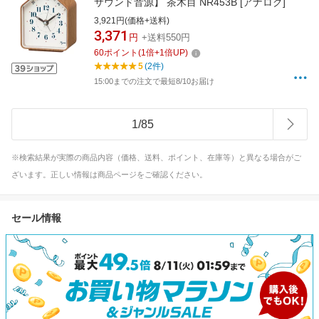
サウンド音源】 茶木目 NR453B [アナログ]
3,921円(価格+送料)
3,371
円
+送料550円
60
ポイント
(
1
倍+
1
倍UP)
5
(2件)
15:00までの注文で最短8/10お届け
1
/
85
※検索結果が実際の商品内容（価格、送料、ポイント、在庫等）と異なる場合がご
ざいます。正しい情報は商品ページをご確認ください。
セール情報