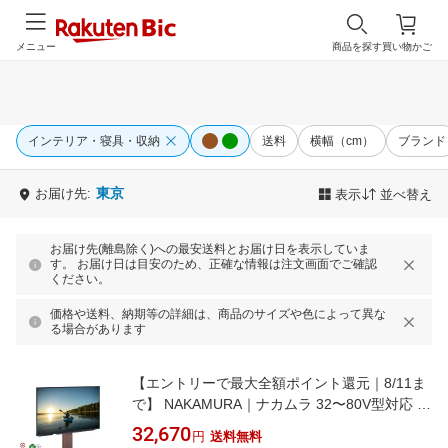
メニュー
商品を探す
買い物かご
インテリア・寝具・収納
送料
横幅（cm）
ブランド
東京
お届け先:
表示
並べ替え
お届け先(離島除く)への最安送料とお届け日を表示していま
す。 お届け日は目安のため、正確な情報は注文画面でご確認
ください。
価格や送料、納期等の詳細は、商品のサイズや色によって異な
る場合があります
【エントリーで最大全額ポイント還元｜8/11ま
で】 NAKAMURA｜ナカムラ 32〜80V型対応 テ
レビスタンド WALL V3 ロータイプ ウォールナ
32,670
円
送料無料
ット WLTVB5238