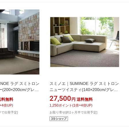
NOE ラグ スミトロン
スミノエ｜SUMINOE ラグ スミトロン
200×200cm/グレー)
ニューツイスティ(140×200cm/グレー)
ー可能】
【サイズオーダー可能】
27,500
送料無料
円
送料無料
+
4
倍UP)
1,250
ポイント
(
1
倍+
4
倍UP)
半で出荷予定]
お取り寄せ[約1ヶ月半で出荷予定]