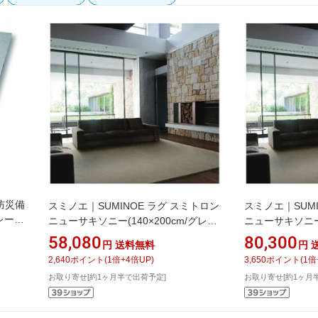
】防災備
スミノエ｜SUMINOE ラグ スミトロン
スミノエ｜SUMI
レー
ニューサキソニー(140×200cm/グレー)
ニューサキソニー(
【サイズオーダー可能】
【サイズオーダ
58,080
80,300
円
送料無料
円
2,640
ポイント
(
1
倍+
4
倍UP)
3,650
ポイント
(
1
倍
お取り寄せ[約1ヶ月半で出荷予定]
お取り寄せ[約1ヶ月