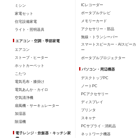
ICレコーダー
ミシン
ポータブルテレビ
家電セット
メモリーカード
住宅設備家電
アクセサリー・部品
ライト・照明器具
無線・トランシーバー
エアコン・空調・季節家電
スマートスピーカー・AIスピーカ
エアコン
ー
ストーブ・ヒーター
ポータブルプロジェクター
ホットカーペット
パソコン・周辺機器
こたつ
デスクトップPC
電気毛布・膝掛け
ノートPC
電気あんか・カイロ
PCアクセサリー
空気清浄機
ディスプレイ
扇風機・サーキュレーター
プリンタ
加湿器
スキャナ
除湿機
PCサプライ・消耗品
電子レンジ・炊飯器・キッチン家
ネットワーク機器