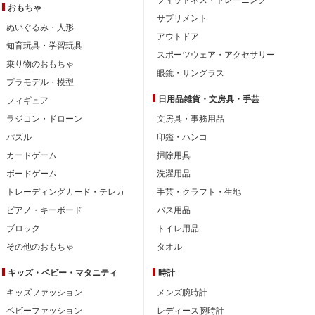
おもちゃ
サプリメント
ぬいぐるみ・人形
アウトドア
知育玩具・学習玩具
スポーツウェア・アクセサリー
乗り物のおもちゃ
眼鏡・サングラス
プラモデル・模型
日用品雑貨・文房具・手芸
フィギュア
ラジコン・ドローン
文房具・事務用品
パズル
印鑑・ハンコ
カードゲーム
掃除用具
ボードゲーム
洗濯用品
トレーディングカード・テレカ
手芸・クラフト・生地
ピアノ・キーボード
バス用品
ブロック
トイレ用品
その他のおもちゃ
タオル
キッズ・ベビー・
マタニティ
時計
キッズファッション
メンズ腕時計
ベビーファッション
レディース腕時計