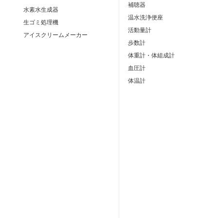
補聴器
水素水生成器
温水洗浄便座
生ゴミ処理機
活動量計
アイスクリームメーカー
歩数計
体重計・体組成計
血圧計
体温計