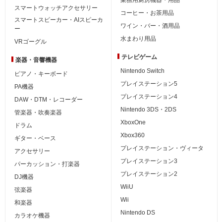
スマートウォッチアクセサリー
コーヒー・お茶用品
スマートスピーカー・AIスピーカ
ワイン・バー・酒用品
ー
水まわり用品
VRゴーグル
テレビゲーム
楽器・音響機器
Nintendo Switch
ピアノ・キーボード
プレイステーション5
PA機器
プレイステーション4
DAW・DTM・レコーダー
Nintendo 3DS・2DS
管楽器・吹奏楽器
XboxOne
ドラム
Xbox360
ギター・ベース
プレイステーション・ヴィータ
アクセサリー
プレイステーション3
パーカッション・打楽器
プレイステーション2
DJ機器
WiiU
弦楽器
Wii
和楽器
Nintendo DS
カラオケ機器