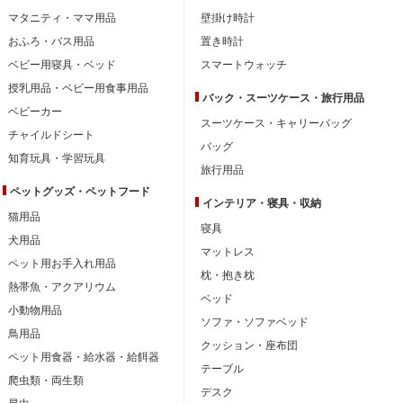
マタニティ・ママ用品
壁掛け時計
おふろ・バス用品
置き時計
ベビー用寝具・ベッド
スマートウォッチ
授乳用品・ベビー用食事用品
バック・スーツケース・旅行用品
ベビーカー
スーツケース・キャリーバッグ
チャイルドシート
バッグ
知育玩具・学習玩具
旅行用品
ペットグッズ・ペットフード
インテリア・
寝具・収納
猫用品
寝具
犬用品
マットレス
ペット用お手入れ用品
枕・抱き枕
熱帯魚・アクアリウム
ベッド
小動物用品
ソファ・ソファベッド
鳥用品
クッション・座布団
ペット用食器・給水器・給餌器
テーブル
爬虫類・両生類
デスク