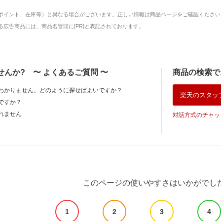
ポイント、在庫等）と異なる場合がございます。正しい情報は商品ページをご確認ください
広告商品には、商品名冒頭に[PR]と表記されております。
せんか?
〜
よくあるご質問
〜
商品の検索で
わかりません。どのように探せばよいですか？
楽天のスタッ
ですか？
れません
対話方式のチャッ
このページの使いやすさはいかがでし
1
2
3
4