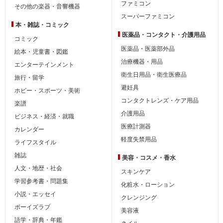
ファミコン
その他の楽器・音響機器
スーパーファミコン
本・雑誌・コミック
医薬品・コンタクト・介護用品
コミック
医薬品・医薬部外品
絵本・児童書・図鑑
治療機器・用品
エンターテインメント
衛生日用品・衛生医療品
旅行・留学
避妊具
ホビー・スポーツ・美術
コンタクトレンズ・ケア用品
楽譜
介護用品
ビジネス・経済・就職
医療計測器
カレンダー
軽度失禁用品
ライフスタイル
雑誌
美容・コスメ・香水
人文・地歴・社会
スキンケア
学習参考書・問題集
化粧水・ローション
小説・エッセイ
クレンジング
ボーイズラブ
美容液
語学・辞典・年鑑