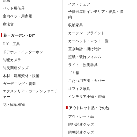
昆虫
イス・チェア
ペット用仏具
子供部屋用インテリア・寝具・収
室内ペット用家電
納
療法食
収納家具
カーテン・ブラインド
花・ガーデン・DIY
カーペット・マット・畳
DIY・工具
置き時計・掛け時計
ドアホン・インターホン
壁紙・装飾フィルム
防犯カメラ
ライト・照明器具
防災関連グッズ
ゴミ箱
木材・建築資材・設備
こたつ用布団・カバー
ガーデニング・農業
オフィス家具
エクステリア・ガーデンファニチ
ャー
インテリア小物・置物
花・観葉植物
アウトレット品・
その他
アウトレット品
防犯関連グッズ
防災関連グッズ