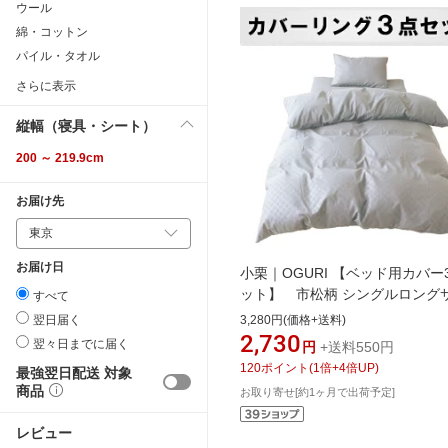
ウール
綿・コットン
パイル・タオル
さらに表示
縦幅（寝具・シート）
200 ～ 219.9cm
お届け先
お届け日
小栗｜OGURI 【ベッド用カバー
ット】 市松柄 シングルロング
すべて
(グレイ)
翌日届く
3,280円(価格+送料)
2,730
翌々日までに届く
円
+送料550円
120
ポイント
(
1
倍+
4
倍UP)
最強翌日配送 対象
商品
お取り寄せ[約1ヶ月で出荷予定]
レビュー