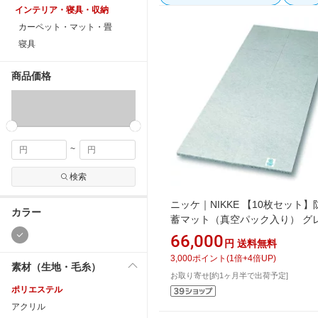
インテリア・寝具・収納
カーペット・マット・畳
寝具
商品価格
~
検索
ニッケ｜NIKKE 【10枚セット
カラー
蓄マット（真空パック入り） グ
ES2403S8
66,000
円
送料無料
3,000
ポイント
(
1
倍+
4
倍UP)
素材（生地・毛糸）
お取り寄せ[約1ヶ月半で出荷予定]
ポリエステル
アクリル