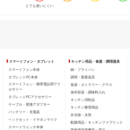
とても使いにくい
スマートフォン・
タブレット
キッチン用品・
食器・調理器具
スマートフォン本体
鍋・フライパン
タブレットPC本体
調理・製菓道具
スマートフォン・携帯電話用アク
食器・カトラリー・グラス
セサリー
保存容器・調味料入れ
タブレットPCアクセサリー
キッチン消耗品
ケーブル・変換アダプター
キッチン整理用品
バッテリー・充電器
弁当箱・水筒
ヘッドセット・イヤホンマイク
配膳用品・キッチンファブリック
スマートウォッチ本体
業務用厨房機器・用品