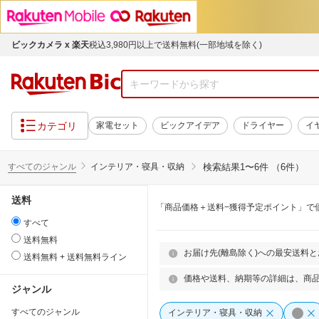
ビックカメラ x 楽天
税込3,980円以上で送料無料(一部地域を除く)
カテゴリ
家電セット
ビックアイデア
ドライヤー
イ
すべてのジャンル
インテリア・寝具・収納
検索結果
1〜6件 （6件）
送料
「商品価格＋送料−獲得予定ポイント」で
すべて
送料無料
お届け先(離島除く)への最安送料
送料無料 + 送料無料ライン
価格や送料、納期等の詳細は、商
ジャンル
すべてのジャンル
インテリア・寝具・収納