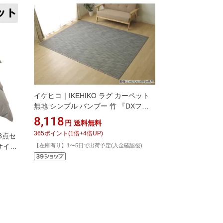
イケヒコ｜IKEHIKO ラグ カーペット
無地 シンプル バンブー 竹 『DXフォ
ース』(140×200cm/グレー)
8,118
円
送料無料
365
ポイント
(
1
倍+
4
倍UP)
3点セ
サイズ
【在庫有り】1〜5日で出荷予定(入金確認後)