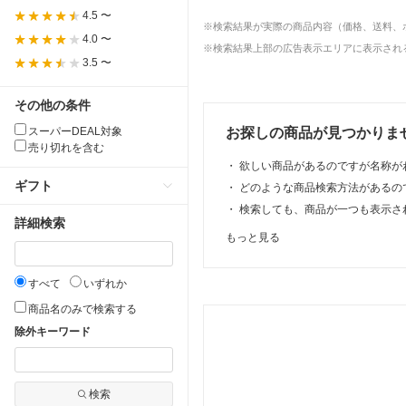
4.5 〜
※検索結果が実際の商品内容（価格、送料、
4.0 〜
※検索結果上部の広告表示エリアに表示される
3.5 〜
その他の条件
スーパーDEAL対象
お探しの商品が見つかりま
売り切れを含む
・
欲しい商品があるのですが名称が
ギフト
・
どのような商品検索方法があるの
・
検索しても、商品が一つも表示さ
詳細検索
もっと見る
すべて
いずれか
商品名のみで検索する
除外キーワード
検索