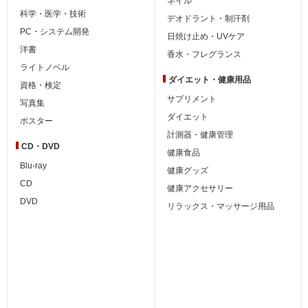
ネイル
科学・医学・技術
デオドラント・制汗剤
PC・システム開発
日焼け止め・UVケア
洋書
香水・フレグランス
ライトノベル
ダイエット・
健康用品
資格・検定
サプリメント
写真集
ダイエット
ポスター
計測器・健康管理
CD・DVD
健康食品
Blu-ray
健康グッズ
CD
健康アクセサリー
DVD
リラックス・マッサージ用品