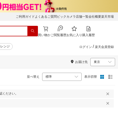
ご利用ガイド
よくあるご質問
ビックカメラ店舗一覧
会社概要
楽天市場
買い物かご
閲覧履歴
お気に入り
購入履歴
/
子レンジ
ログイン
楽天会員登録
お届け先
並べ替え
表示切替
認ください。