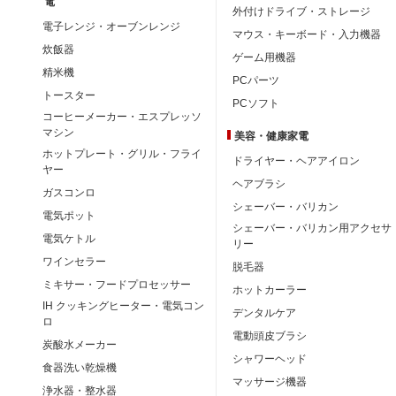
電
外付けドライブ・ストレージ
電子レンジ・オーブンレンジ
マウス・キーボード・入力機器
炊飯器
ゲーム用機器
精米機
PCパーツ
トースター
PCソフト
コーヒーメーカー・エスプレッソ
マシン
美容・健康家電
ホットプレート・グリル・フライ
ドライヤー・ヘアアイロン
ヤー
ヘアブラシ
ガスコンロ
シェーバー・バリカン
電気ポット
シェーバー・バリカン用アクセサ
電気ケトル
リー
ワインセラー
脱毛器
ミキサー・フードプロセッサー
ホットカーラー
IH クッキングヒーター・電気コン
デンタルケア
ロ
電動頭皮ブラシ
炭酸水メーカー
シャワーヘッド
食器洗い乾燥機
マッサージ機器
浄水器・整水器