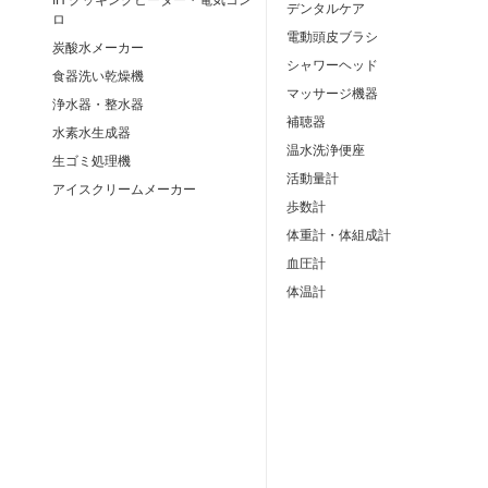
デンタルケア
ロ
電動頭皮ブラシ
炭酸水メーカー
シャワーヘッド
食器洗い乾燥機
マッサージ機器
浄水器・整水器
補聴器
水素水生成器
温水洗浄便座
生ゴミ処理機
活動量計
アイスクリームメーカー
歩数計
体重計・体組成計
血圧計
体温計