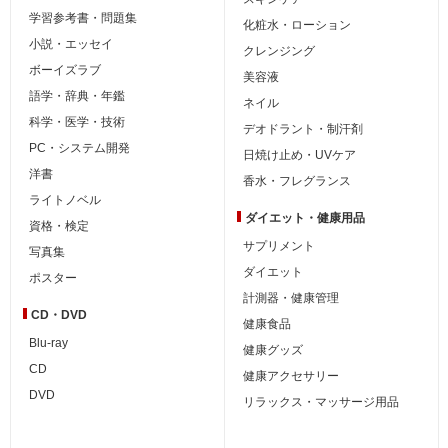
学習参考書・問題集
化粧水・ローション
小説・エッセイ
クレンジング
ボーイズラブ
美容液
語学・辞典・年鑑
ネイル
科学・医学・技術
デオドラント・制汗剤
PC・システム開発
日焼け止め・UVケア
洋書
香水・フレグランス
ライトノベル
ダイエット・
健康用品
資格・検定
サプリメント
写真集
ダイエット
ポスター
計測器・健康管理
CD・DVD
健康食品
Blu-ray
健康グッズ
CD
健康アクセサリー
DVD
リラックス・マッサージ用品