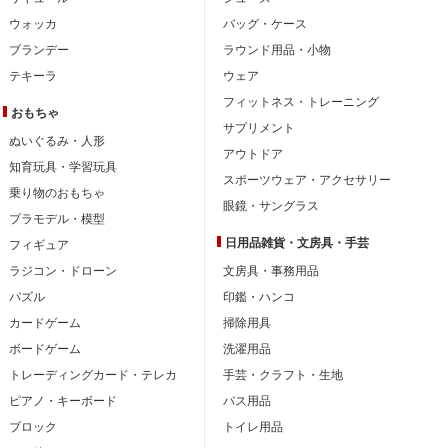
ウォッカ
バッグ・ケース
ブランデー
ラウンド用品・小物
テキーラ
ウェア
フィットネス・トレーニング
おもちゃ
サプリメント
ぬいぐるみ・人形
アウトドア
知育玩具・学習玩具
スポーツウェア・アクセサリー
乗り物のおもちゃ
眼鏡・サングラス
プラモデル・模型
日用品雑貨・文房具・手芸
フィギュア
ラジコン・ドローン
文房具・事務用品
パズル
印鑑・ハンコ
カードゲーム
掃除用具
ボードゲーム
洗濯用品
トレーディングカード・テレカ
手芸・クラフト・生地
ピアノ・キーボード
バス用品
ブロック
トイレ用品