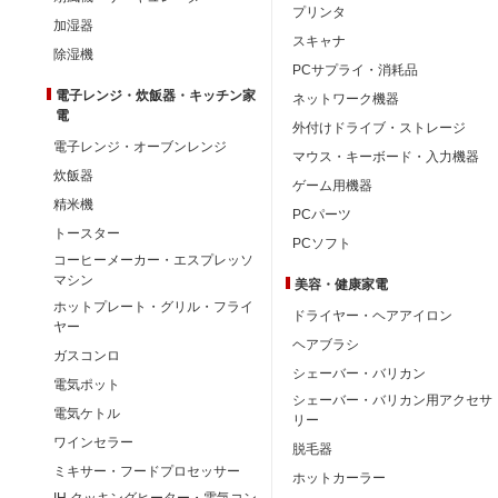
プリンタ
加湿器
スキャナ
除湿機
PCサプライ・消耗品
電子レンジ・炊飯器・キッチン家
ネットワーク機器
電
外付けドライブ・ストレージ
電子レンジ・オーブンレンジ
マウス・キーボード・入力機器
炊飯器
ゲーム用機器
精米機
PCパーツ
トースター
PCソフト
コーヒーメーカー・エスプレッソ
マシン
美容・健康家電
ホットプレート・グリル・フライ
ドライヤー・ヘアアイロン
ヤー
ヘアブラシ
ガスコンロ
シェーバー・バリカン
電気ポット
シェーバー・バリカン用アクセサ
電気ケトル
リー
ワインセラー
脱毛器
ミキサー・フードプロセッサー
ホットカーラー
IH クッキングヒーター・電気コン