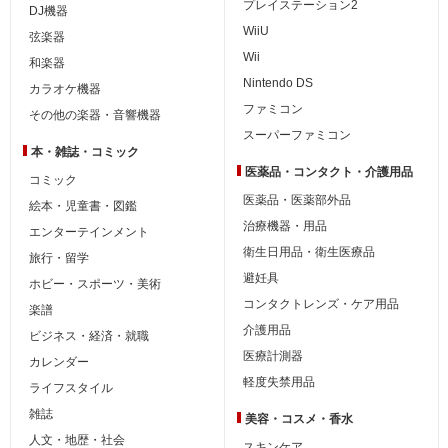
プレイステーション2
DJ機器
WiiU
弦楽器
Wii
和楽器
Nintendo DS
カラオケ機器
ファミコン
その他の楽器・音響機器
スーパーファミコン
本・雑誌・コミック
医薬品・コンタクト・介護用品
コミック
医薬品・医薬部外品
絵本・児童書・図鑑
治療機器・用品
エンターテインメント
衛生日用品・衛生医療品
旅行・留学
避妊具
ホビー・スポーツ・美術
コンタクトレンズ・ケア用品
楽譜
介護用品
ビジネス・経済・就職
医療計測器
カレンダー
軽度失禁用品
ライフスタイル
雑誌
美容・コスメ・香水
人文・地歴・社会
スキンケア