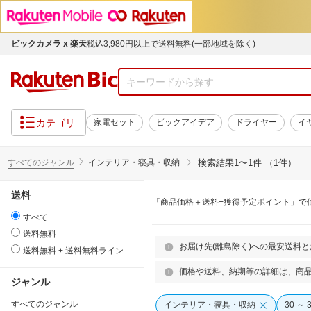
ビックカメラ x 楽天
税込3,980円以上で送料無料(一部地域を除く)
カテゴリ
家電セット
ビックアイデア
ドライヤー
イ
すべてのジャンル
インテリア・寝具・収納
検索結果
1〜1件 （1件）
送料
「商品価格＋送料−獲得予定ポイント」で
すべて
送料無料
お届け先(離島除く)への最安送料
送料無料 + 送料無料ライン
価格や送料、納期等の詳細は、商
ジャンル
すべてのジャンル
インテリア・寝具・収納
30 ～ 3