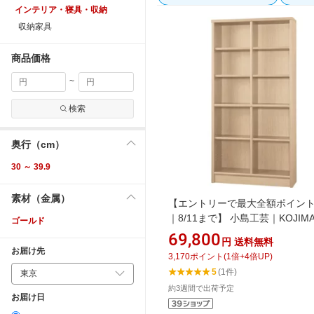
インテリア・寝具・収納
収納家具
商品価格
~
検索
奥行（cm）
30 ～ 39.9
素材（金属）
【エントリーで最大全額ポイン
｜8/11まで】 小島工芸｜KOJIM
ゴールド
KOUGEI 本棚 90アコード チェ
69,800
円
送料無料
チュラルH【キャンセル・返品不
お届け先
3,170
ポイント
(
1
倍+
4
倍UP)
5
(1件)
約3週間で出荷予定
お届け日