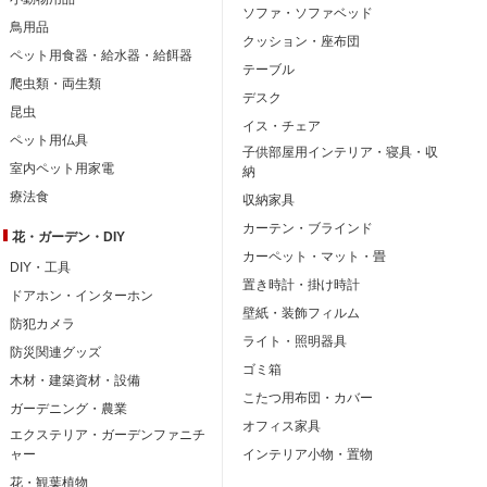
ソファ・ソファベッド
鳥用品
クッション・座布団
ペット用食器・給水器・給餌器
テーブル
爬虫類・両生類
デスク
昆虫
イス・チェア
ペット用仏具
子供部屋用インテリア・寝具・収
室内ペット用家電
納
療法食
収納家具
カーテン・ブラインド
花・ガーデン・DIY
カーペット・マット・畳
DIY・工具
置き時計・掛け時計
ドアホン・インターホン
壁紙・装飾フィルム
防犯カメラ
ライト・照明器具
防災関連グッズ
ゴミ箱
木材・建築資材・設備
こたつ用布団・カバー
ガーデニング・農業
オフィス家具
エクステリア・ガーデンファニチ
ャー
インテリア小物・置物
花・観葉植物