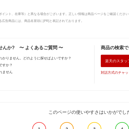
ポイント、在庫等）と異なる場合がございます。正しい情報は商品ページをご確認ください
広告商品には、商品名冒頭に[PR]と表記されております。
せんか?
〜
よくあるご質問
〜
商品の検索で
わかりません。どのように探せばよいですか？
楽天のスタッ
ですか？
れません
対話方式のチャッ
このページの使いやすさはいかがでし
1
2
3
4