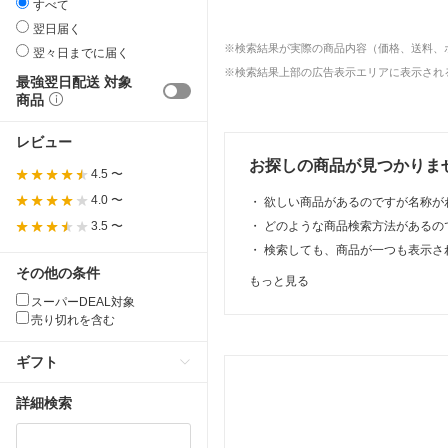
すべて
翌日届く
※検索結果が実際の商品内容（価格、送料、
翌々日までに届く
※検索結果上部の広告表示エリアに表示される
最強翌日配送 対象
商品
レビュー
お探しの商品が見つかりま
4.5 〜
4.0 〜
・
欲しい商品があるのですが名称が
・
どのような商品検索方法があるの
3.5 〜
・
検索しても、商品が一つも表示さ
その他の条件
もっと見る
スーパーDEAL対象
売り切れを含む
ギフト
詳細検索