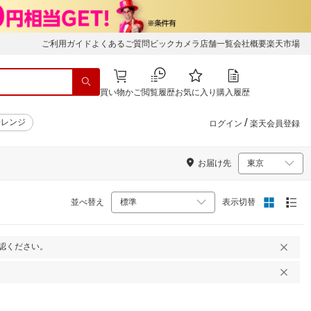
ご利用ガイド
よくあるご質問
ビックカメラ店舗一覧
会社概要
楽天市場
買い物かご
閲覧履歴
お気に入り
購入履歴
/
子レンジ
ログイン
楽天会員登録
お届け先
並べ替え
表示切替
認ください。