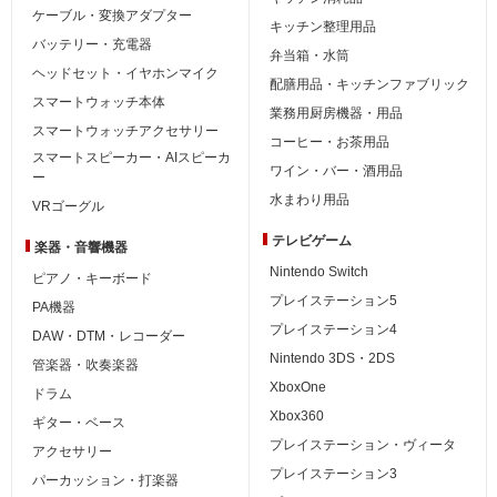
ケーブル・変換アダプター
キッチン整理用品
バッテリー・充電器
弁当箱・水筒
ヘッドセット・イヤホンマイク
配膳用品・キッチンファブリック
スマートウォッチ本体
業務用厨房機器・用品
スマートウォッチアクセサリー
コーヒー・お茶用品
スマートスピーカー・AIスピーカ
ワイン・バー・酒用品
ー
水まわり用品
VRゴーグル
テレビゲーム
楽器・音響機器
Nintendo Switch
ピアノ・キーボード
プレイステーション5
PA機器
プレイステーション4
DAW・DTM・レコーダー
Nintendo 3DS・2DS
管楽器・吹奏楽器
XboxOne
ドラム
Xbox360
ギター・ベース
プレイステーション・ヴィータ
アクセサリー
プレイステーション3
パーカッション・打楽器