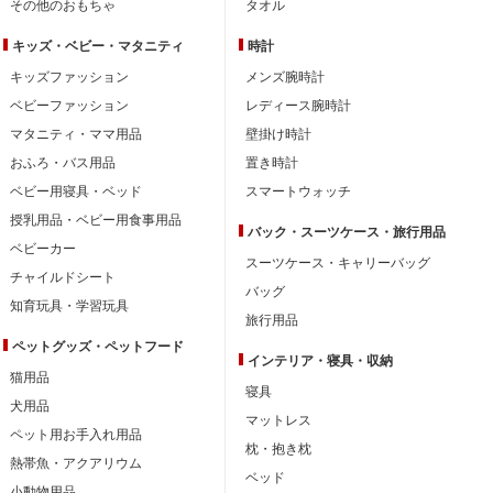
その他のおもちゃ
タオル
キッズ・ベビー・
マタニティ
時計
キッズファッション
メンズ腕時計
ベビーファッション
レディース腕時計
マタニティ・ママ用品
壁掛け時計
おふろ・バス用品
置き時計
ベビー用寝具・ベッド
スマートウォッチ
授乳用品・ベビー用食事用品
バック・スーツケース・旅行用品
ベビーカー
スーツケース・キャリーバッグ
チャイルドシート
バッグ
知育玩具・学習玩具
旅行用品
ペットグッズ・ペットフード
インテリア・
寝具・収納
猫用品
寝具
犬用品
マットレス
ペット用お手入れ用品
枕・抱き枕
熱帯魚・アクアリウム
ベッド
小動物用品