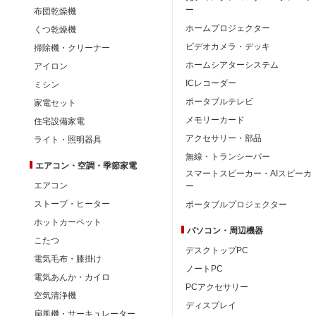
ー
布団乾燥機
ホームプロジェクター
くつ乾燥機
ビデオカメラ・デッキ
掃除機・クリーナー
ホームシアターシステム
アイロン
ICレコーダー
ミシン
ポータブルテレビ
家電セット
メモリーカード
住宅設備家電
アクセサリー・部品
ライト・照明器具
無線・トランシーバー
エアコン・空調・季節家電
スマートスピーカー・AIスピーカ
エアコン
ー
ストーブ・ヒーター
ポータブルプロジェクター
ホットカーペット
パソコン・周辺機器
こたつ
デスクトップPC
電気毛布・膝掛け
ノートPC
電気あんか・カイロ
PCアクセサリー
空気清浄機
ディスプレイ
扇風機・サーキュレーター