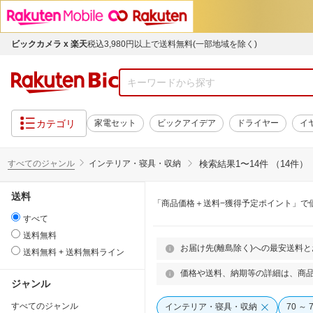
ビックカメラ x 楽天
税込3,980円以上で送料無料(一部地域を除く)
カテゴリ
家電セット
ビックアイデア
ドライヤー
イ
すべてのジャンル
インテリア・寝具・収納
検索結果
1〜14件 （14件）
送料
「商品価格＋送料−獲得予定ポイント」で
すべて
送料無料
お届け先(離島除く)への最安送料
送料無料 + 送料無料ライン
価格や送料、納期等の詳細は、商
ジャンル
すべてのジャンル
インテリア・寝具・収納
70 ～ 7