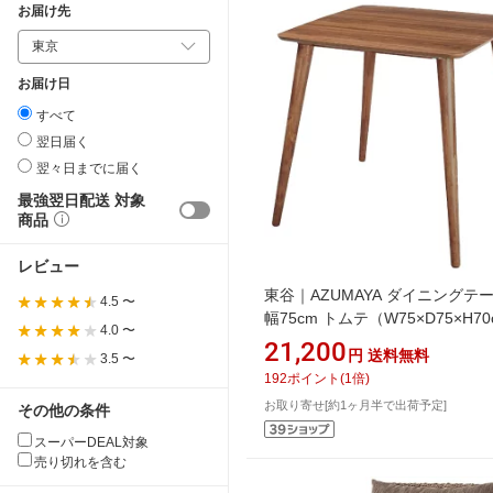
お届け先
お届け日
すべて
翌日届く
翌々日までに届く
最強翌日配送 対象
商品
レビュー
東谷｜AZUMAYA ダイニングテ
4.5 〜
幅75cm トムテ（W75×D75×H7
4.0 〜
TAC-241WAL ブラウン
21,200
円
送料無料
3.5 〜
192
ポイント
(
1
倍)
お取り寄せ[約1ヶ月半で出荷予定]
その他の条件
スーパーDEAL対象
売り切れを含む