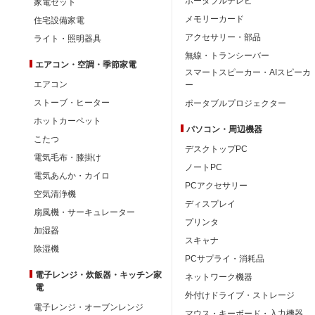
ポータブルテレビ
家電セット
メモリーカード
住宅設備家電
アクセサリー・部品
ライト・照明器具
無線・トランシーバー
エアコン・空調・季節家電
スマートスピーカー・AIスピーカ
エアコン
ー
ストーブ・ヒーター
ポータブルプロジェクター
ホットカーペット
パソコン・周辺機器
こたつ
デスクトップPC
電気毛布・膝掛け
ノートPC
電気あんか・カイロ
PCアクセサリー
空気清浄機
ディスプレイ
扇風機・サーキュレーター
プリンタ
加湿器
スキャナ
除湿機
PCサプライ・消耗品
電子レンジ・炊飯器・キッチン家
ネットワーク機器
電
外付けドライブ・ストレージ
電子レンジ・オーブンレンジ
マウス・キーボード・入力機器