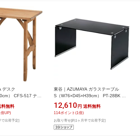
A デスク
東谷｜AZUMAYA ガラステーブル
0cm） CFS-517 ナチ
S（W76×D45×H39cm） PT-28BK ブ
ラック
12,610
送料無料
円
送料無料
1
倍UP)
114
ポイント
(
1
倍)
半で出荷予定]
お取り寄せ[約1ヶ月半で出荷予定]