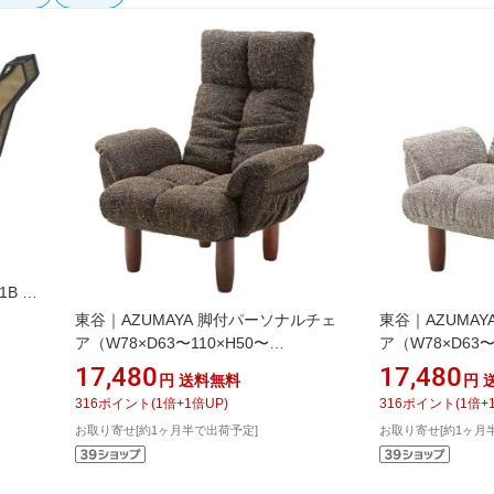
ク
1B ブ
東谷｜AZUMAYA 脚付パーソナルチェ
東谷｜AZUMA
ア（W78×D63〜110×H50〜
ア（W78×D63〜
95×SH35cm） RKC-39BR ブラウン
95×SH35cm） 
17,480
17,480
円
送料無料
円
316
ポイント
(
1
倍+
1
倍UP)
316
ポイント
(
1
倍+
お取り寄せ[約1ヶ月半で出荷予定]
お取り寄せ[約1ヶ月