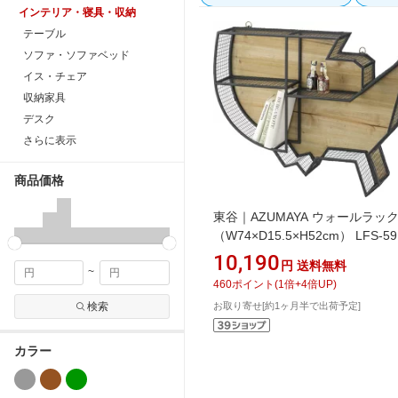
インテリア・寝具・収納
テーブル
ソファ・ソファベッド
イス・チェア
収納家具
デスク
さらに表示
商品価格
東谷｜AZUMAYA ウォールラッ
（W74×D15.5×H52cm） LFS-59
ラウン
10,190
円
送料無料
~
460
ポイント
(
1
倍+
4
倍UP)
お取り寄せ[約1ヶ月半で出荷予定]
検索
カラー