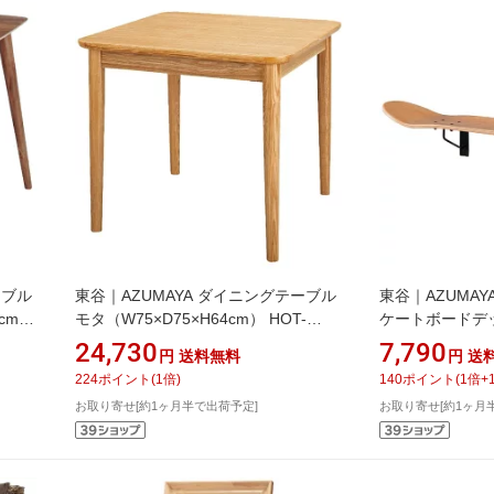
ーブル
東谷｜AZUMAYA ダイニングテーブル
東谷｜AZUMAY
0cm）
モタ（W75×D75×H64cm） HOT-
ケートボードデ
332NA ナチュラル
（W79×D20×H1
24,730
7,790
円
送料無料
円
送
チュラル
224
ポイント
(
1
倍)
140
ポイント
(
1
倍+
お取り寄せ[約1ヶ月半で出荷予定]
お取り寄せ[約1ヶ月