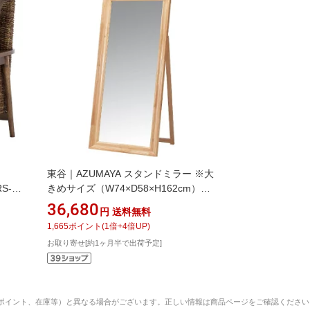
東谷｜AZUMAYA スタンドミラー ※大
S-
きめサイズ（W74×D58×H162cm）
TSM-911NA ナチュラル
36,680
円
送料無料
1,665
ポイント
(
1
倍+
4
倍UP)
お取り寄せ[約1ヶ月半で出荷予定]
ポイント、在庫等）と異なる場合がございます。正しい情報は商品ページをご確認ください