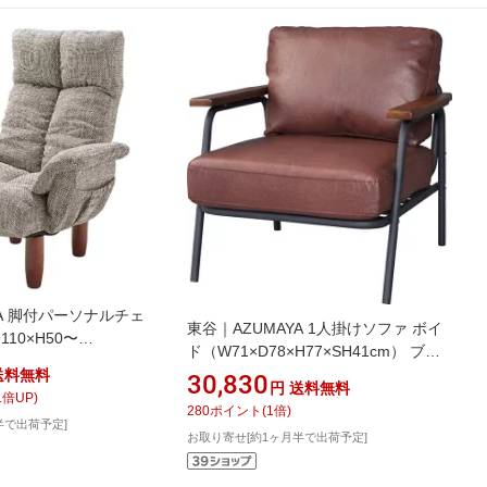
YA 脚付パーソナルチェ
東谷｜AZUMAYA 1人掛けソファ ボイ
110×H50〜
ド（W71×D78×H77×SH41cm） ブラ
RKC-39GY グレー
ウン HS-954
送料無料
30,830
円
送料無料
1
倍UP)
280
ポイント
(
1
倍)
半で出荷予定]
お取り寄せ[約1ヶ月半で出荷予定]