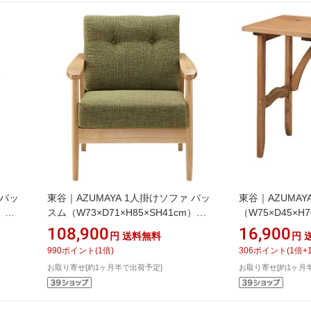
 バッ
東谷｜AZUMAYA 1人掛けソファ バッ
東谷｜AZUMAY
）
スム（W73×D71×H85×SH41cm）
（W75×D45×H7
RTO-911GR グリーン
ュラル
108,900
16,900
円
送料無料
円
990
ポイント
(
1
倍)
306
ポイント
(
1
倍+
お取り寄せ[約1ヶ月半で出荷予定]
お取り寄せ[約1ヶ月