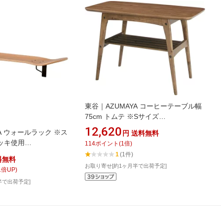
東谷｜AZUMAYA コーヒーテーブル幅
75cm トムテ ※Sサイズ
（W75×D40×H48cm） TAC-227WAL
12,620
A ウォールラック ※ス
円
送料無料
ブラウン
ッキ使用
114
ポイント
(
1
倍)
4.5cm） SF-202NA ナ
1
(1件)
料無料
お取り寄せ[約1ヶ月半で出荷予定]
1
倍UP)
半で出荷予定]