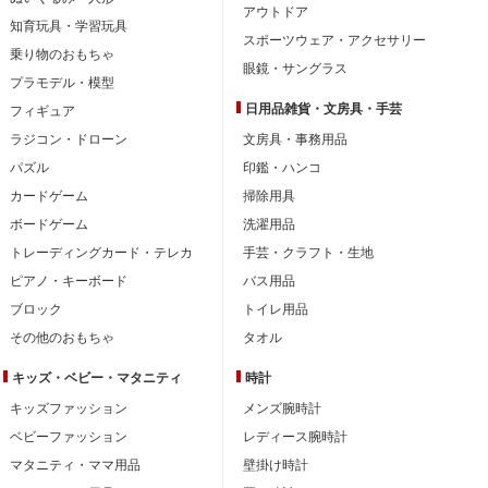
アウトドア
知育玩具・学習玩具
スポーツウェア・アクセサリー
乗り物のおもちゃ
眼鏡・サングラス
プラモデル・模型
日用品雑貨・文房具・手芸
フィギュア
ラジコン・ドローン
文房具・事務用品
パズル
印鑑・ハンコ
カードゲーム
掃除用具
ボードゲーム
洗濯用品
トレーディングカード・テレカ
手芸・クラフト・生地
ピアノ・キーボード
バス用品
ブロック
トイレ用品
その他のおもちゃ
タオル
キッズ・ベビー・
マタニティ
時計
キッズファッション
メンズ腕時計
ベビーファッション
レディース腕時計
マタニティ・ママ用品
壁掛け時計