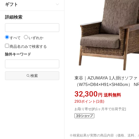
ギフト
詳細検索
すべて
いずれか
商品名のみで検索する
除外キーワード
検索
東谷｜AZUMAYA 1人掛けソファ
（W75×D84×H91×SH40cm） NR
451 ブラウン
32,300
円
送料無料
293
ポイント
(
1
倍)
お取り寄せ[約1ヶ月半で出荷予定]
※検索結果が実際の商品内容（価格、送料、