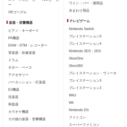
ワイン・バー・酒用品
ー
水まわり用品
VRゴーグル
テレビゲーム
楽器・音響機器
Nintendo Switch
ピアノ・キーボード
プレイステーション5
PA機器
プレイステーション4
DAW・DTM・レコーダー
Nintendo 3DS・2DS
管楽器・吹奏楽器
XboxOne
ドラム
Xbox360
ギター・ベース
プレイステーション・ヴィータ
アクセサリー
プレイステーション3
パーカッション・打楽器
プレイステーション2
DJ機器
WiiU
弦楽器
Wii
和楽器
Nintendo DS
カラオケ機器
ファミコン
その他の楽器・音響機器
スーパーファミコン