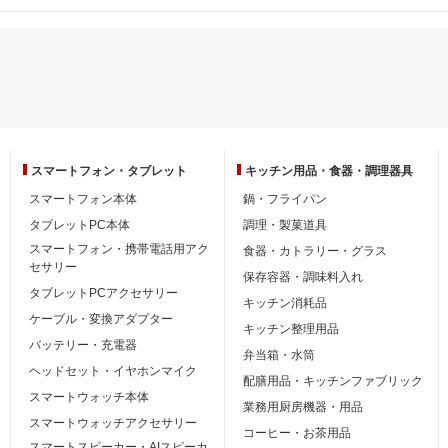
スマートフォン・
タブレット
キッチン用品・
食器・調理器具
スマートフォン本体
鍋・フライパン
タブレットPC本体
調理・製菓道具
スマートフォン・携帯電話用アク
食器・カトラリー・グラス
セサリー
保存容器・調味料入れ
タブレットPCアクセサリー
キッチン消耗品
ケーブル・変換アダプター
キッチン整理用品
バッテリー・充電器
弁当箱・水筒
ヘッドセット・イヤホンマイク
配膳用品・キッチンファブリック
スマートウォッチ本体
業務用厨房機器・用品
スマートウォッチアクセサリー
コーヒー・お茶用品
スマートスピーカー・AIスピーカ