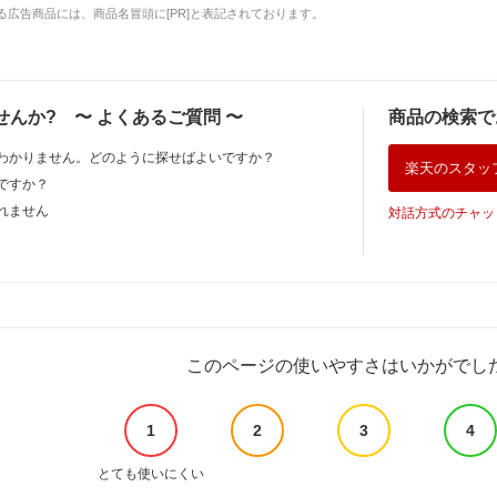
広告商品には、商品名冒頭に[PR]と表記されております。
せんか?
〜
よくあるご質問
〜
商品の検索で
わかりません。どのように探せばよいですか？
楽天のスタッ
ですか？
れません
対話方式のチャッ
このページの使いやすさはいかがでし
1
2
3
4
とても使いにくい