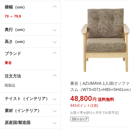
横幅（cm）
70 ～ 79.9
奥行（cm）
高さ（cm）
ブランド
東谷
注文方法
東谷｜AZUMAYA 1人掛けソファ
既製品
スム（W73×D71×H85×SH41cm
RTO-911BR ブラウン
48,800
テイスト（インテリア）
円
送料無料
443
ポイント
(
1
倍)
素材（インテリア）
お取り寄せ[約1ヶ月半で出荷予定]
原産国/製造国