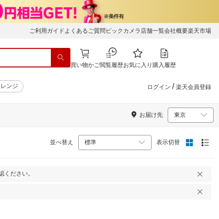
ご利用ガイド
よくあるご質問
ビックカメラ店舗一覧
会社概要
楽天市場
買い物かご
閲覧履歴
お気に入り
購入履歴
/
子レンジ
ログイン
楽天会員登録
お届け先
並べ替え
表示切替
認ください。