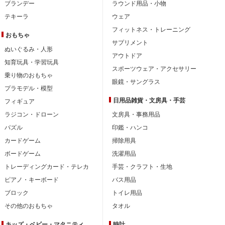
ブランデー
ラウンド用品・小物
テキーラ
ウェア
フィットネス・トレーニング
おもちゃ
サプリメント
ぬいぐるみ・人形
アウトドア
知育玩具・学習玩具
スポーツウェア・アクセサリー
乗り物のおもちゃ
眼鏡・サングラス
プラモデル・模型
日用品雑貨・文房具・手芸
フィギュア
ラジコン・ドローン
文房具・事務用品
パズル
印鑑・ハンコ
カードゲーム
掃除用具
ボードゲーム
洗濯用品
トレーディングカード・テレカ
手芸・クラフト・生地
ピアノ・キーボード
バス用品
ブロック
トイレ用品
その他のおもちゃ
タオル
キッズ・ベビー・
マタニティ
時計