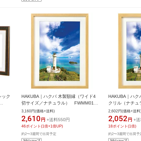
シック
HAKUBA｜ハクバ 木製額縁（ワイド4
HAKUBA｜ハクバ
切サイズ／ナチュラル） FWMM01-
クリル（ナチュ
NTW4[FWMM01NTW4]
FWMM01NTA4A
3,160円(価格+送料)
2,602円(価格+送料
2,610
2,052
円
+送料550円
円
+送
46
ポイント
(
1
倍+
1
倍UP)
18
ポイント
(
1
倍)
約2〜3週間で出荷予定
約2〜3週間で出荷予