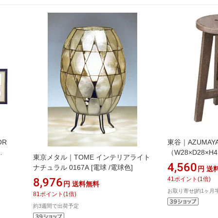
OR
東谷｜AZUMAY
（W28×D28×H4
東京メタル｜TOME インテリアライト
ラウン
4,560
ナチュラル 0167A [電球 /電球色]
円
送
8,976
41
ポイント
(
1
倍)
円
送料無料
お取り寄せ[約1ヶ月
81
ポイント
(
1
倍)
約3週間で出荷予定