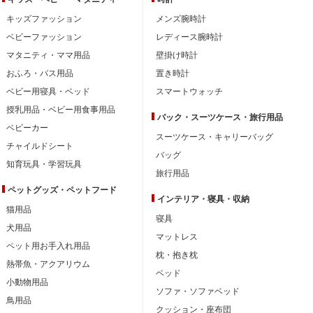
キッズファッション
メンズ腕時計
ベビーファッション
レディース腕時計
マタニティ・ママ用品
壁掛け時計
おふろ・バス用品
置き時計
ベビー用寝具・ベッド
スマートウォッチ
授乳用品・ベビー用食事用品
バック・スーツケース・旅行用品
ベビーカー
スーツケース・キャリーバッグ
チャイルドシート
バッグ
知育玩具・学習玩具
旅行用品
ペットグッズ・ペットフード
インテリア・
寝具・収納
猫用品
寝具
犬用品
マットレス
ペット用お手入れ用品
枕・抱き枕
熱帯魚・アクアリウム
ベッド
小動物用品
ソファ・ソファベッド
鳥用品
クッション・座布団