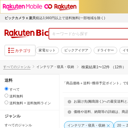
ビックカメラ x 楽天
税込3,980円以上で送料無料(一部地域を除く)
カテゴリ
家電セット
ビックアイデア
ドライヤー
イ
すべてのジャンル
インテリア・寝具・収納
検索結果
1〜12件 （12件）
送料
「商品価格＋送料−獲得予定ポイント」で
すべて
送料無料
お届け先(離島除く)への最安送料
送料無料 + 送料無料ライン
価格や送料、納期等の詳細は、商
ジャンル
すべてのジャンル
インテリア・寝具・収納
20 ～ 2