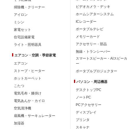
ビデオカメラ・デッキ
掃除機・クリーナー
ホームシアターシステム
アイロン
ICレコーダー
ミシン
ポータブルテレビ
家電セット
メモリーカード
住宅設備家電
アクセサリー・部品
ライト・照明器具
無線・トランシーバー
エアコン・空調・季節家電
スマートスピーカー・AIスピーカ
エアコン
ー
ストーブ・ヒーター
ポータブルプロジェクター
ホットカーペット
パソコン・周辺機器
こたつ
デスクトップPC
電気毛布・膝掛け
ノートPC
電気あんか・カイロ
PCアクセサリー
空気清浄機
ディスプレイ
扇風機・サーキュレーター
プリンタ
加湿器
スキャナ