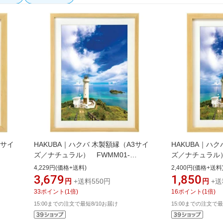
切サイ
HAKUBA｜ハクバ 木製額縁（A3サイ
HAKUBA｜ハク
ズ／ナチュラル） FWMM01-
ズ／ナチュラル）
NTA3[FWMM01NTA3]
NTA4[FWMM01
4,229円(価格+送料)
2,400円(価格+送料
3,679
1,850
円
+送料550円
円
+送
33
ポイント
(
1
倍)
16
ポイント
(
1
倍)
15:00までの注文で最短8/10お届け
15:00までの注文で最