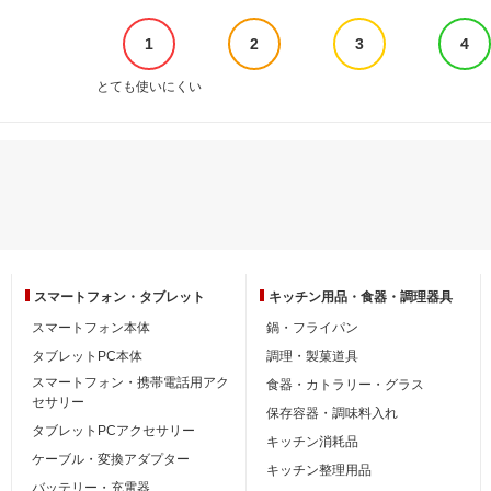
1
2
3
4
とても使いにくい
スマートフォン・
タブレット
キッチン用品・
食器・調理器具
スマートフォン本体
鍋・フライパン
タブレットPC本体
調理・製菓道具
スマートフォン・携帯電話用アク
食器・カトラリー・グラス
セサリー
保存容器・調味料入れ
タブレットPCアクセサリー
キッチン消耗品
ケーブル・変換アダプター
キッチン整理用品
バッテリー・充電器