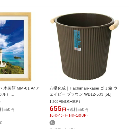
 木製額 MM-01 A4ア
八幡化成｜Hachiman-kasei ゴミ箱 ウ
ラル）
ェイビー ブラウン WB12-503 [5L]
[FWMM01NTA4A]
)
1,205円(価格+送料)
655
料550円
円
+送料550円
10
ポイント
(
1
倍+
1
倍UP)
定
5L