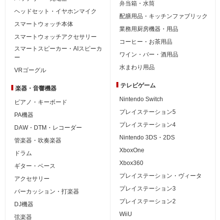
弁当箱・水筒
ヘッドセット・イヤホンマイク
配膳用品・キッチンファブリック
スマートウォッチ本体
業務用厨房機器・用品
スマートウォッチアクセサリー
コーヒー・お茶用品
スマートスピーカー・AIスピーカ
ワイン・バー・酒用品
ー
水まわり用品
VRゴーグル
テレビゲーム
楽器・音響機器
Nintendo Switch
ピアノ・キーボード
プレイステーション5
PA機器
プレイステーション4
DAW・DTM・レコーダー
Nintendo 3DS・2DS
管楽器・吹奏楽器
XboxOne
ドラム
Xbox360
ギター・ベース
プレイステーション・ヴィータ
アクセサリー
プレイステーション3
パーカッション・打楽器
プレイステーション2
DJ機器
WiiU
弦楽器