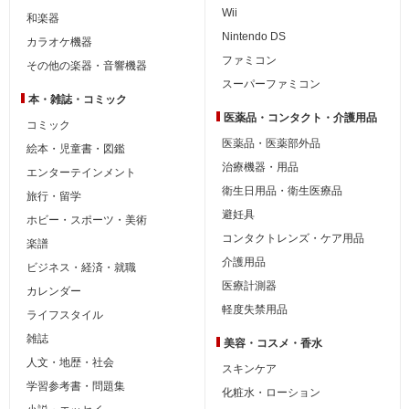
Wii
和楽器
Nintendo DS
カラオケ機器
ファミコン
その他の楽器・音響機器
スーパーファミコン
本・雑誌・コミック
医薬品・コンタクト・介護用品
コミック
医薬品・医薬部外品
絵本・児童書・図鑑
治療機器・用品
エンターテインメント
衛生日用品・衛生医療品
旅行・留学
避妊具
ホビー・スポーツ・美術
コンタクトレンズ・ケア用品
楽譜
介護用品
ビジネス・経済・就職
医療計測器
カレンダー
軽度失禁用品
ライフスタイル
雑誌
美容・コスメ・香水
人文・地歴・社会
スキンケア
学習参考書・問題集
化粧水・ローション