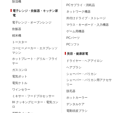
除湿機
PCサプライ・消耗品
電子レンジ・炊飯器・キッチン家
ネットワーク機器
電
外付けドライブ・ストレージ
電子レンジ・オーブンレンジ
マウス・キーボード・入力機器
炊飯器
ゲーム用機器
精米機
PCパーツ
トースター
PCソフト
コーヒーメーカー・エスプレッソ
マシン
美容・健康家電
ホットプレート・グリル・フライ
ドライヤー・ヘアアイロン
ヤー
ヘアブラシ
ガスコンロ
シェーバー・バリカン
電気ポット
シェーバー・バリカン用アクセサ
電気ケトル
リー
ワインセラー
脱毛器
ミキサー・フードプロセッサー
ホットカーラー
IH クッキングヒーター・電気コン
デンタルケア
ロ
電動頭皮ブラシ