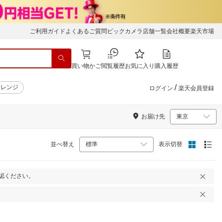
ご利用ガイド
よくあるご質問
ビックカメラ店舗一覧
会社概要
楽天市場
買い物かご
閲覧履歴
お気に入り
購入履歴
/
子レンジ
ログイン
楽天会員登録
お届け先
並べ替え
表示切替
認ください。