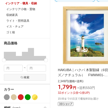
インテリア・寝具・収納
インテリア小物・置物
収納家具
ライト・照明器具
イス・チェア
ゴミ箱
商品価格
~
HAKUBA｜ハクバ 木製額縁（6
ズ／ナチュラル） FWMM01-
検索
NT6[FWMM01NT6]
2,349円(価格+送料)
1,799
円
+送料550円
カラー
32
ポイント
(
1
倍+
1
倍UP)
15:00までの注文で最短8/10お届け
横幅（cm）