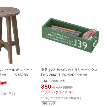
A スツール ボットーネ
東谷｜AZUMAYA カトラリーボックス
5cm） LFS-452BR ブ
FKG-268GR（W26×D9×H6cm）
1,430円(価格+送料)
料無料
880
円
+送料550円
16
ポイント
(
1
倍+
1
倍UP)
半で出荷予定]
15:00までの注文で最短8/10お届け