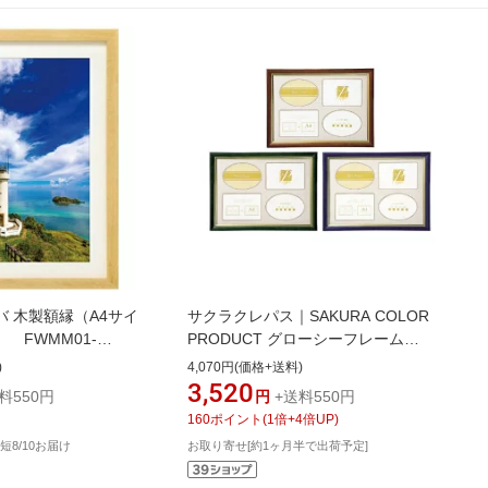
バ 木製額縁（A4サイ
サクラクレパス｜SAKURA COLOR
 FWMM01-
PRODUCT グローシーフレーム
NTA4]
UFWA-A4#36
)
4,070円(価格+送料)
3,520
料550円
円
+送料550円
160
ポイント
(
1
倍+
4
倍UP)
短8/10お届け
お取り寄せ[約1ヶ月半で出荷予定]