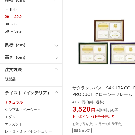
～ 19.9
20 ～ 29.9
30 ～ 39.9
50 ～ 59.9
奥行（cm）
高さ（cm）
注文方法
既製品
サクラクレパス｜SAKURA COL
テイスト（インテリア）
PRODUCT グローシーフレーム
UFWA-A4#29
4,070円(価格+送料)
ナチュラル
3,520
シンプル・ベーシック
円
+送料550円
160
ポイント
(
1
倍+
4
倍UP)
モダン
エレガント
お取り寄せ[約1ヶ月半で出荷予定]
レトロ・ミッドセンチュリー