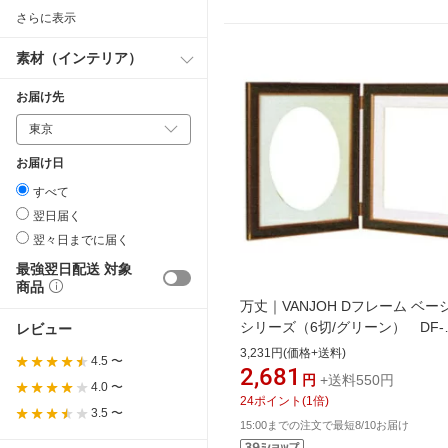
さらに表示
素材（インテリア）
お届け先
お届け日
すべて
翌日届く
翌々日までに届く
最強翌日配送 対象
商品
万丈｜VANJOH Dフレーム ベー
シリーズ（6切/グリーン） DF-
レビュー
B6GR[DFB6GR]
3,231円(価格+送料)
4.5 〜
2,681
円
+送料550円
4.0 〜
24
ポイント
(
1
倍)
3.5 〜
15:00までの注文で最短8/10お届け