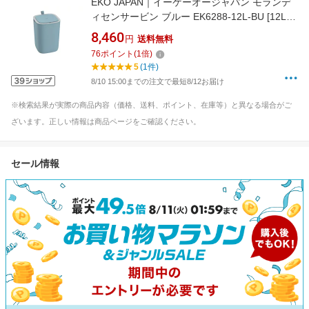
EKO JAPAN｜イーケーオージャパン モランデ
ィセンサービン ブルー EK6288-12L-BU [12L /
自動センサー式]
8,460
円
送料無料
76
ポイント
(
1
倍)
5
(1件)
8/10 15:00までの注文で最短8/12お届け
※検索結果が実際の商品内容（価格、送料、ポイント、在庫等）と異なる場合がご
ざいます。正しい情報は商品ページをご確認ください。
セール情報