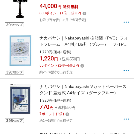
ADS-002str-B [電球 /電球色]
44,000
円
送料無料
800
ポイント
(
1
倍+
1
倍UP)
お取り寄せ[約1ヶ月で出荷予定]
ナカバヤシ｜Nakabayashi 樹脂製（PVC）フォ
トフレーム A4判／B5判（ブルー） フ-TPS-
401-B[フTPS401B]
1,770円(価格+送料)
1,220
円
+送料550円
55
ポイント
(
1
倍+
4
倍UP)
約2〜3週間で出荷予定
ナカバヤシ｜Nakabayashi Vカットペーパース
タンド 差込式 A4サイズ（ダークブルー）
VPSA4DB
1,320円(価格+送料)
770
円
+送料550円
7
ポイント
(
1
倍)
約2〜3週間で出荷予定