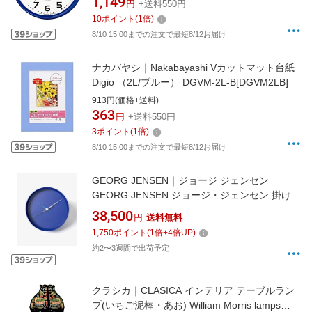
1,149
円
+送料550円
10
ポイント
(
1
倍)
8/10 15:00までの注文で最短8/12お届け
ナカバヤシ｜Nakabayashi Vカットマット台紙
Digio （2L/ブルー） DGVM-2L-B[DGVM2LB]
913円(価格+送料)
363
円
+送料550円
3
ポイント
(
1
倍)
8/10 15:00までの注文で最短8/12お届け
GEORG JENSEN｜ジョージ ジェンセン
GEORG JENSEN ジョージ・ジェンセン 掛け時
計 KOPPEL コッペル ウォールクロック 22cm
38,500
円
送料無料
ブルー 10020488
1,750
ポイント
(
1
倍+
4
倍UP)
約2〜3週間で出荷予定
クラシカ｜CLASICA インテリア テーブルラン
プ(いちご泥棒・あお) William Morris lamps