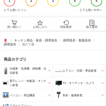
1
2
3
4
5
とても使いにくい
とても使いやすい
買い物かご
お気に入り
閲覧履歴
購入履歴
キッチン用品・食器・調理器具
調理器具・製菓器具
調理器具
泡だて器
商品カテゴリ
冷蔵庫・洗濯機・掃除機・生
エアコン・空調・季節家電
活家電
電子レンジ・炊飯器・キッチ
TV・オーディオ・カメラ
ン家電
パソコン・周辺機器
美容・健康家電
スマートフォン・