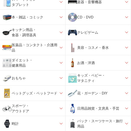
楽器・音響機器
タブレット
本・雑誌・コミック
CD・DVD
キッチン用品・
テレビゲーム
食器・調理器具
医薬品・コンタクト・介護用
美容・コスメ・香水
品
ダイエット・
お酒・洋酒
健康用品
キッズ・ベビー・
おもちゃ
マタニティ
ペットグッズ・ペットフード
花・ガーデン・DIY
スポーツ・
日用品雑貨・文房具・手芸
アウトドア
バック・スーツケース・旅行
時計
用品