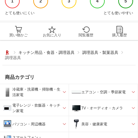
1
2
3
4
5
とても使いにくい
とても使いやすい
買い物かご
お気に入り
閲覧履歴
購入履歴
キッチン用品・食器・調理器具
調理器具・製菓器具
調理器具
商品カテゴリ
冷蔵庫・洗濯機・掃除機・生
エアコン・空調・季節家電
活家電
電子レンジ・炊飯器・キッチ
TV・オーディオ・カメラ
ン家電
パソコン・周辺機器
美容・健康家電
スマートフォン・