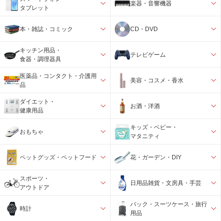
楽器・音響機器
タブレット
本・雑誌・コミック
CD・DVD
キッチン用品・
テレビゲーム
食器・調理器具
医薬品・コンタクト・介護用
美容・コスメ・香水
品
ダイエット・
お酒・洋酒
健康用品
キッズ・ベビー・
おもちゃ
マタニティ
ペットグッズ・ペットフード
花・ガーデン・DIY
スポーツ・
日用品雑貨・文房具・手芸
アウトドア
バック・スーツケース・旅行
時計
用品