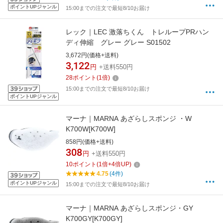
ポイントUPジャンル
15:00までの注文で最短8/10お届け
レック｜LEC 激落ちくん トレループPRハン
ディ伸縮 グレー グレー S01502
3,672円(価格+送料)
3,122
円
+送料550円
28
ポイント
(
1
倍)
15:00までの注文で最短8/10お届け
ポイントUPジャンル
マーナ｜MARNA あざらしスポンジ ・W
K700W[K700W]
858円(価格+送料)
308
円
+送料550円
10
ポイント
(
1
倍+
4
倍UP)
4.75
(4件)
ポイントUPジャンル
15:00までの注文で最短8/10お届け
マーナ｜MARNA あざらしスポンジ・GY
K700GY[K700GY]