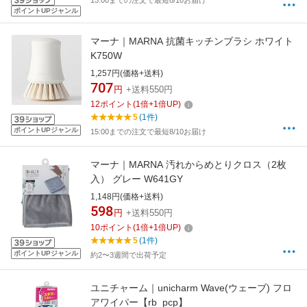
15:00までの注文で最短8/10お届け
ポイントUPジャンル
マーナ｜MARNA 抗菌キッチンブラシ ホワイト
K750W
1,257円(価格+送料)
707
円
+送料550円
12
ポイント
(
1
倍+
1
倍UP)
5
(1件)
ポイントUPジャンル
15:00までの注文で最短8/10お届け
マーナ｜MARNA 汚れからめとりクロス（2枚
入） グレー W641GY
1,148円(価格+送料)
598
円
+送料550円
10
ポイント
(
1
倍+
1
倍UP)
5
(1件)
ポイントUPジャンル
約2〜3週間で出荷予定
ユニチャーム｜unicharm Wave(ウェーブ) フロ
アワイパー【rb_pcp】