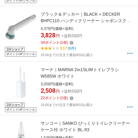
ポイントUPジャンル
ブラック＆デッカー｜BLACK + DECKER
BHPC110 ハンディクリーナー シャボンスクラ
バープロ ホワイト
4,378円(価格+送料)
3,828
円
+送料550円
34
ポイント
(
1
倍)
3.17
(6件)
ポイントUPジャンル
15:00までの注文で最短8/10お届け
マーナ｜MARNA 2in1SLIMトイレブラシ
W585W ホワイト
3,058円(価格+送料)
2,508
円
+送料550円
22
ポイント
(
1
倍)
15:00までの注文で最短8/10お届け
ポイントUPジャンル
サンコー｜SANKO びっくりトイレクリーナー
ケース付 ホワイト BL-93
1,536円(価格+送料)