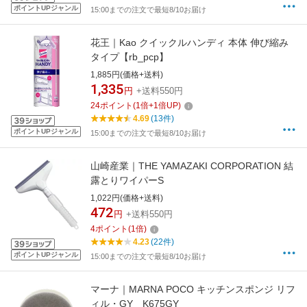
ポイントUPジャンル
15:00までの注文で最短8/10お届け
花王｜Kao クイックルハンディ 本体 伸び縮み
タイプ【rb_pcp】
1,885円(価格+送料)
1,335
円
+送料550円
24
ポイント
(
1
倍+
1
倍UP)
4.69
(13件)
ポイントUPジャンル
15:00までの注文で最短8/10お届け
山崎産業｜THE YAMAZAKI CORPORATION 結
露とりワイパーS
1,022円(価格+送料)
472
円
+送料550円
4
ポイント
(
1
倍)
4.23
(22件)
ポイントUPジャンル
15:00までの注文で最短8/10お届け
マーナ｜MARNA POCO キッチンスポンジ リフ
ィル・GY K675GY