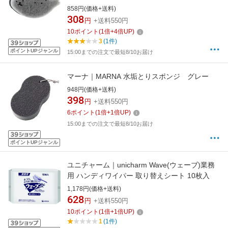
858円(価格+送料)
308
円
+送料550円
10
ポイント
(
1
倍+
4
倍UP)
3
(1件)
ポイントUPジャンル
15:00までの注文で最短8/10お届け
マーナ｜MARNA 水垢とりスポンジ グレー
948円(価格+送料)
398
円
+送料550円
6
ポイント
(
1
倍+
1
倍UP)
15:00までの注文で最短8/10お届け
ポイントUPジャンル
ユニチャーム｜unicharm Wave(ウェーブ)業務
用 ハンディワイパー 取り替えシート 10枚入
1,178円(価格+送料)
628
円
+送料550円
10
ポイント
(
1
倍+
1
倍UP)
1
(1件)