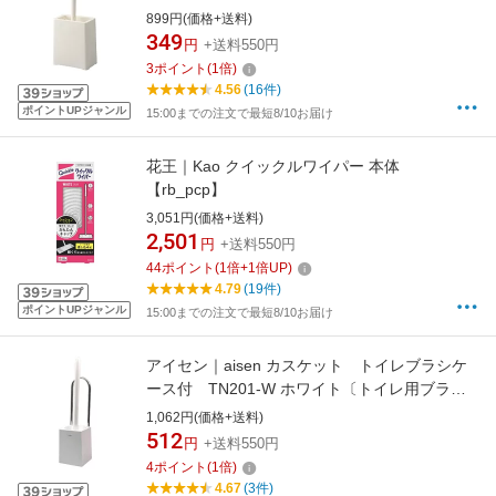
ト（ケース付） 13505 ホワイト【rb_pcp】
899円(価格+送料)
349
円
+送料550円
3
ポイント
(
1
倍)
4.56
(16件)
ポイントUPジャンル
15:00までの注文で最短8/10お届け
花王｜Kao クイックルワイパー 本体
【rb_pcp】
3,051円(価格+送料)
2,501
円
+送料550円
44
ポイント
(
1
倍+
1
倍UP)
4.79
(19件)
ポイントUPジャンル
15:00までの注文で最短8/10お届け
アイセン｜aisen カスケット トイレブラシケ
ース付 TN201-W ホワイト〔トイレ用ブラ
シ・ポット〕[TN201]【rb_pcp】
1,062円(価格+送料)
512
円
+送料550円
4
ポイント
(
1
倍)
4.67
(3件)