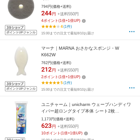
794円(価格+送料)
244
円
+送料550円
4
ポイント
(
1
倍+
1
倍UP)
4
(1件)
ポイントUPジャンル
15:00までの注文で最短8/10お届け
マーナ｜MARNA おさかなスポンジ・W
K662W
762円(価格+送料)
212
円
+送料550円
2
ポイント
(
1
倍+
1
倍UP)
5
(1件)
ポイントUPジャンル
15:00までの注文で最短8/10お届け
ユニチャーム｜unicharm ウェーブハンディワ
イパー超ロングタイプ本体 シート2枚
【rb_pcp】
1,173円(価格+送料)
623
円
+送料550円
10
ポイント
(
1
倍+
1
倍UP)