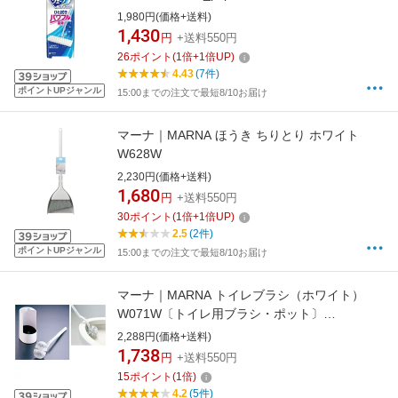
1,980円(価格+送料)
1,430
円
+送料550円
26
ポイント
(
1
倍+
1
倍UP)
4.43
(7件)
ポイントUPジャンル
15:00までの注文で最短8/10お届け
マーナ｜MARNA ほうき ちりとり ホワイト
W628W
2,230円(価格+送料)
1,680
円
+送料550円
30
ポイント
(
1
倍+
1
倍UP)
2.5
(2件)
ポイントUPジャンル
15:00までの注文で最短8/10お届け
マーナ｜MARNA トイレブラシ（ホワイト）
W071W〔トイレ用ブラシ・ポット〕
【rb_pcp】
2,288円(価格+送料)
1,738
円
+送料550円
15
ポイント
(
1
倍)
4.2
(5件)