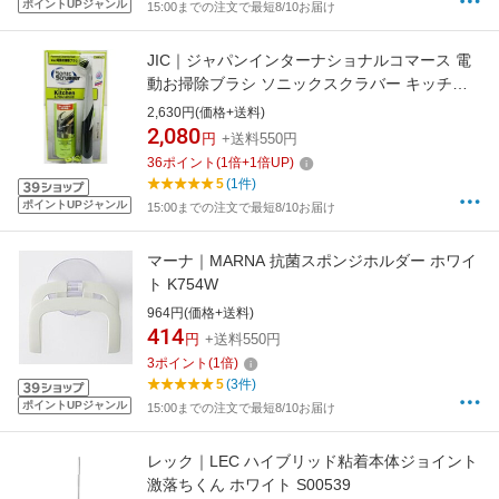
ポイントUPジャンル
15:00までの注文で最短8/10お届け
JIC｜ジャパンインターナショナルコマース 電
動お掃除ブラシ ソニックスクラバー キッチン
家庭用本体セット NXSK-JP
2,630円(価格+送料)
2,080
円
+送料550円
36
ポイント
(
1
倍+
1
倍UP)
5
(1件)
ポイントUPジャンル
15:00までの注文で最短8/10お届け
マーナ｜MARNA 抗菌スポンジホルダー ホワイ
ト K754W
964円(価格+送料)
414
円
+送料550円
3
ポイント
(
1
倍)
5
(3件)
ポイントUPジャンル
15:00までの注文で最短8/10お届け
レック｜LEC ハイブリッド粘着本体ジョイント
激落ちくん ホワイト S00539