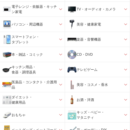
電子レンジ・炊飯器・キッチ
TV・オーディオ・カメラ
ン家電
パソコン・周辺機器
美容・健康家電
スマートフォン・
楽器・音響機器
タブレット
本・雑誌・コミック
CD・DVD
キッチン用品・
テレビゲーム
食器・調理器具
医薬品・コンタクト・介護用
美容・コスメ・香水
品
ダイエット・
お酒・洋酒
健康用品
キッズ・ベビー・
おもちゃ
マタニティ
ペットグッズ・ペットフード
花・ガーデン・DIY