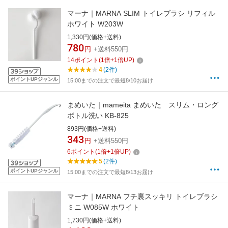
マーナ｜MARNA SLIM トイレブラシ リフィル
ホワイト W203W
1,330円(価格+送料)
780
円
+送料550円
14
ポイント
(
1
倍+
1
倍UP)
4
(2件)
ポイントUPジャンル
15:00までの注文で最短8/10お届け
まめいた｜mameita まめいた スリム・ロング
ボトル洗い KB-825
893円(価格+送料)
343
円
+送料550円
6
ポイント
(
1
倍+
1
倍UP)
5
(2件)
ポイントUPジャンル
15:00までの注文で最短8/13お届け
マーナ｜MARNA フチ裏スッキリ トイレブラシ
ミニ W085W ホワイト
1,730円(価格+送料)