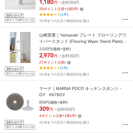
1,180
円
+送料550円
20
ポイント
(
1
倍+
1
倍UP)
4
(1件)
ポイントUPジャンル
15:00までの注文で最短8/10お届け
山崎実業｜Yamazaki プレート フローリングワ
イパースタンド (Flooring Wiper Stand Plate)
7860
3,520円(価格+送料)
2,970
円
+送料550円
27
ポイント
(
1
倍)
4
(1件)
ポイントUPジャンル
15:00までの注文で最短8/10お届け
マーナ｜MARNA POCO キッチンスポンジ・
GY K676GY
859円(価格+送料)
309
円
+送料550円
4
ポイント
(
1
倍+
1
倍UP)
15:00までの注文で最短8/10お届け
ポイントUPジャンル