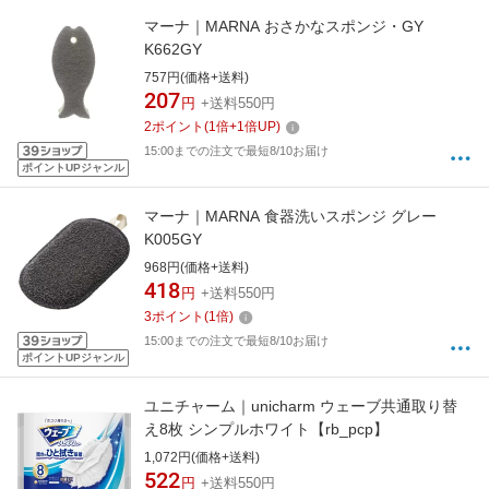
マーナ｜MARNA おさかなスポンジ・GY
K662GY
757円(価格+送料)
207
円
+送料550円
2
ポイント
(
1
倍+
1
倍UP)
15:00までの注文で最短8/10お届け
ポイントUPジャンル
マーナ｜MARNA 食器洗いスポンジ グレー
K005GY
968円(価格+送料)
418
円
+送料550円
3
ポイント
(
1
倍)
15:00までの注文で最短8/10お届け
ポイントUPジャンル
ユニチャーム｜unicharm ウェーブ共通取り替
え8枚 シンプルホワイト【rb_pcp】
1,072円(価格+送料)
522
円
+送料550円