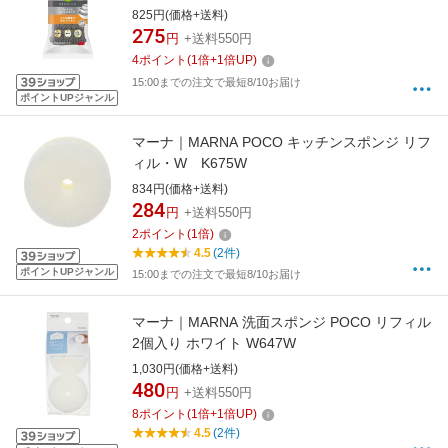
KENT-01KGY
825円(価格+送料)
275
円
+送料550円
4
ポイント
(
1
倍+
1
倍UP)
15:00までの注文で最短8/10お届け
ポイントUPジャンル
マーナ｜MARNA POCO キッチンスポンジ リフ
ィル・W K675W
834円(価格+送料)
284
円
+送料550円
2
ポイント
(
1
倍)
4.5
(2件)
ポイントUPジャンル
15:00までの注文で最短8/10お届け
マーナ｜MARNA 洗面スポンジ POCO リフィル
2個入り ホワイト W647W
1,030円(価格+送料)
480
円
+送料550円
8
ポイント
(
1
倍+
1
倍UP)
4.5
(2件)