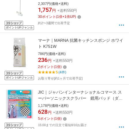
2,307円(価格+送料)
1,757
円
+送料550円
30
ポイント
(
1
倍+
1
倍UP)
約2〜3週間で出荷予定
ポイントUPジャンル
マーナ｜MARNA 抗菌キッチンスポンジ ホワイ
ト K751W
786円(価格+送料)
236
円
+送料550円
2
ポイント
(
1
倍)
5
(4件)
ポイントUPジャンル
お取り寄せ[約1ヶ月で出荷予定]
JIC｜ジャパンインターナショナルコマース ス
ーパーソニックスクラバー 鏡用パッド（ダイ
ヤモンド研磨材） SDDP-JP
1,178円(価格+送料)
628
円
+送料550円
5
ポイント
(
1
倍)
15:00までの注文で最短8/10お届け