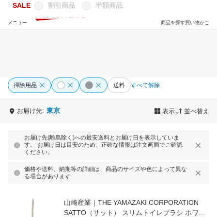
SALE
割引商品
半額商品
メニュー
商品を探す
買い物かご
掃除用品
送料
すべて解除
東京
お届け先:
表示
並べ替え
お届け先(離島除く)への最安送料とお届け日を表示していま
す。 お届け日は目安のため、正確な情報は注文画面でご確認
ください。
価格や送料、納期等の詳細は、商品のサイズや色によって異な
る場合があります
山崎産業｜THE YAMAZAKI CORPORATION
SATTO（サット） スリムトイレブラシ ホワイ