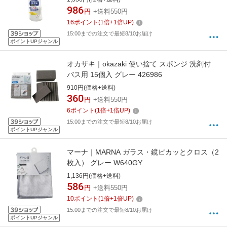
986
円
+送料550円
16
ポイント
(
1
倍+
1
倍UP)
15:00までの注文で最短8/10お届け
ポイントUPジャンル
オカザキ｜okazaki 使い捨て スポンジ 洗剤付
バス用 15個入 グレー 426986
910円(価格+送料)
360
円
+送料550円
6
ポイント
(
1
倍+
1
倍UP)
15:00までの注文で最短8/10お届け
ポイントUPジャンル
マーナ｜MARNA ガラス・鏡ピカッとクロス（2
枚入） グレー W640GY
1,136円(価格+送料)
586
円
+送料550円
10
ポイント
(
1
倍+
1
倍UP)
15:00までの注文で最短8/10お届け
ポイントUPジャンル