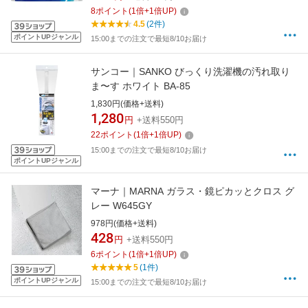
8
ポイント
(
1
倍+
1
倍UP)
4.5
(2件)
ポイントUPジャンル
15:00までの注文で最短8/10お届け
サンコー｜SANKO びっくり洗濯機の汚れ取り
ま〜す ホワイト BA-85
1,830円(価格+送料)
1,280
円
+送料550円
22
ポイント
(
1
倍+
1
倍UP)
15:00までの注文で最短8/10お届け
ポイントUPジャンル
マーナ｜MARNA ガラス・鏡ピカッとクロス グ
レー W645GY
978円(価格+送料)
428
円
+送料550円
6
ポイント
(
1
倍+
1
倍UP)
5
(1件)
ポイントUPジャンル
15:00までの注文で最短8/10お届け