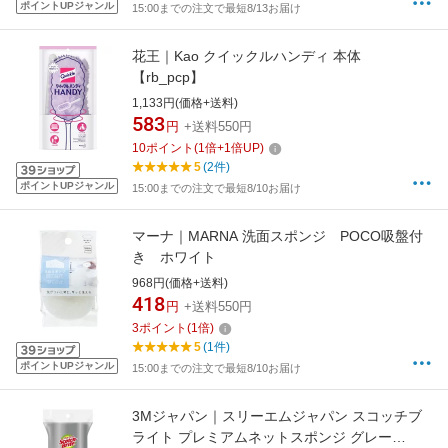
ポイントUPジャンル
15:00までの注文で最短8/13お届け
花王｜Kao クイックルハンディ 本体
【rb_pcp】
1,133円(価格+送料)
583
円
+送料550円
10
ポイント
(
1
倍+
1
倍UP)
5
(2件)
ポイントUPジャンル
15:00までの注文で最短8/10お届け
マーナ｜MARNA 洗面スポンジ POCO吸盤付
き ホワイト
968円(価格+送料)
418
円
+送料550円
3
ポイント
(
1
倍)
5
(1件)
ポイントUPジャンル
15:00までの注文で最短8/10お届け
3Mジャパン｜スリーエムジャパン スコッチブ
ライト プレミアムネットスポンジ グレー