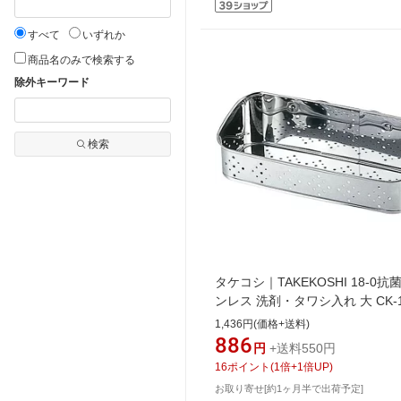
すべて
いずれか
商品名のみで検索する
除外キーワード
検索
タケコシ｜TAKEKOSHI 18-0抗
ンレス 洗剤・タワシ入れ 大 CK-1
＜DTW011＞[DTW011]
1,436円(価格+送料)
886
円
+送料550円
16
ポイント
(
1
倍+
1
倍UP)
お取り寄せ[約1ヶ月半で出荷予定]