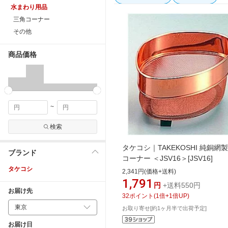
水まわり用品
三角コーナー
その他
商品価格
~
検索
タケコシ｜TAKEKOSHI 純銅網
ブランド
コーナー ＜JSV16＞[JSV16]
タケコシ
2,341円(価格+送料)
1,791
円
+送料550円
お届け先
32
ポイント
(
1
倍+
1
倍UP)
お取り寄せ[約1ヶ月半で出荷予定]
お届け日