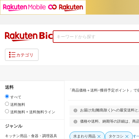
カテゴリ
送料
「商品価格＋送料−獲得予定ポイント」で
すべて
送料無料
お届け先(離島除く)への最安送料
送料無料 + 送料無料ライン
価格や送料、納期等の詳細は、商
ジャンル
キッチン用品・食器・調理器具
水まわり用品
タケコシ
す