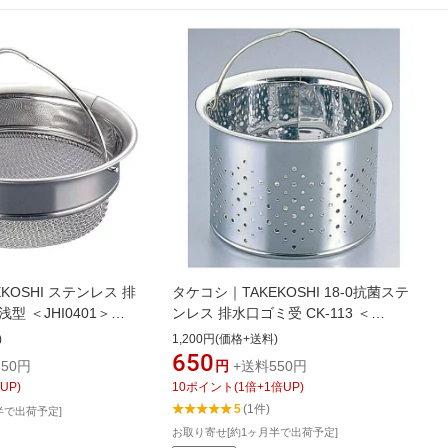
KOSHI ステンレス 排
タケコシ｜TAKEKOSHI 18-0抗菌ステ
型 ＜JHI0401＞
ンレス 排水口ゴミ受 CK-113 ＜
JGM061＞[JGM061]
)
1,200円(価格+送料)
650
50円
円
+送料550円
UP)
10
ポイント
(
1
倍+
1
倍UP)
5
(1件)
半で出荷予定]
お取り寄せ[約1ヶ月半で出荷予定]