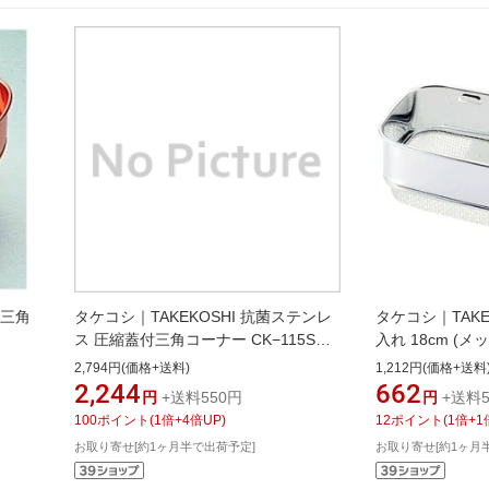
製三角
タケコシ｜TAKEKOSHI 抗菌ステンレ
タケコシ｜TAKEK
ス 圧縮蓋付三角コーナー CK−115S
入れ 18cm (
18−0 JSVH001
＜JSP16＞[JSP1
2,794円(価格+送料)
1,212円(価格+送料
2,244
662
円
+送料550円
円
+送料5
100
ポイント
(
1
倍+
4
倍UP)
12
ポイント
(
1
倍+
1
お取り寄せ[約1ヶ月半で出荷予定]
お取り寄せ[約1ヶ月