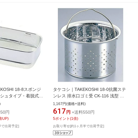
OSHI 18-8スポンジ
タケコシ｜TAKEKOSHI 18-0抗菌ステ
メッシュタイプ・着脱式)
ンレス 排水口ゴミ受 CK-116 浅型 ＜
6]
JGM062＞[JGM062]
)
1,167円(価格+送料)
617
50円
円
+送料550円
倍UP)
5
ポイント
(
1
倍)
半で出荷予定]
お取り寄せ[約1ヶ月半で出荷予定]