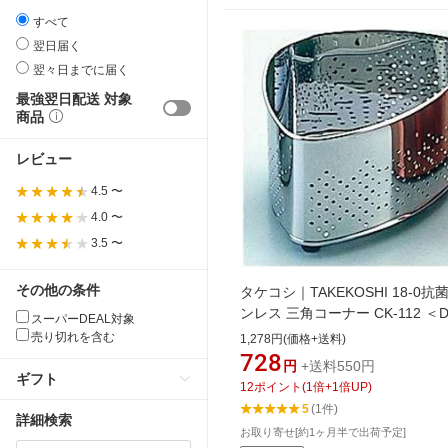
すべて
翌日届く
翌々日までに届く
最強翌日配送 対象
商品
レビュー
4.5 〜
4.0 〜
3.5 〜
その他の条件
タケコシ｜TAKEKOSHI 18-0抗
ンレス 三角コーナー CK-112 ＜D
スーパーDEAL対象
＞[DSV13]
売り切れを含む
1,278円(価格+送料)
728
円
+送料550円
ギフト
12
ポイント
(
1
倍+
1
倍UP)
5
(1件)
詳細検索
お取り寄せ[約1ヶ月半で出荷予定]