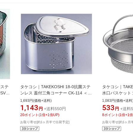
菌ステ
タケコシ｜TAKEKOSHI 18-0抗菌ステ
タケコシ｜TAKE
SV13
ンレス 蓋付三角コーナー CK-114 ＜
水口バスケット 浅
JSV33＞[JSV33]
[JHI0401]
1,693円(価格+送料)
1,083円(価格+送料
1,143
533
円
+送料550円
円
+送料5
20
ポイント
(
1
倍+
1
倍UP)
8
ポイント
(
1
倍+
1
倍
お取り寄せ[約1ヶ月半で出荷予定]
お取り寄せ[約1ヶ月