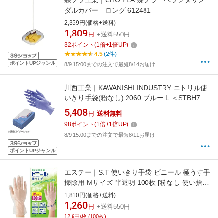
蝶プラ工業｜CHO PLA 蝶プラ ベランダサン
ダルカバー ロング 612481
2,359円(価格+送料)
1,809
円
+送料550円
32
ポイント
(
1
倍+
1
倍UP)
4.5
(2件)
ポイントUPジャンル
8/9 15:00までの注文で最短8/14お届け
川西工業｜KAWANISHI INDUSTRY ニトリル使
いきり手袋(粉なし) 2060 ブルー L ＜STBH703
＞[STBH703]
5,408
円
送料無料
98
ポイント
(
1
倍+
1
倍UP)
8/9 15:00までの注文で最短8/11お届け
ポイントUPジャンル
エステー｜S.T 使いきり手袋 ビニール 極うす手
掃除用 Mサイズ 半透明 100枚 [粉なし 使い捨て
手袋 左右両用タイプ トイレ掃除 カビ取り 漂白
1,810円(価格+送料)
剤の使用時 キッチン掃除 介護 使い捨て] 半透明
1,260
円
+送料550円
12.6円/枚 (100枚)