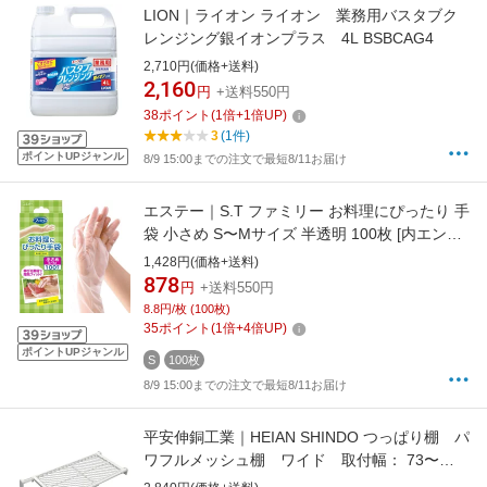
LION｜ライオン ライオン 業務用バスタブク
レンジング銀イオンプラス 4L BSBCAG4
2,710円(価格+送料)
2,160
円
+送料550円
38
ポイント
(
1
倍+
1
倍UP)
3
(1件)
ポイントUPジャンル
8/9 15:00までの注文で最短8/11お届け
エステー｜S.T ファミリー お料理にぴったり 手
袋 小さめ S〜Mサイズ 半透明 100枚 [内エンボ
ス(凸凹)加工 左右両用タイプ 食品衛生法適合
1,428円(価格+送料)
調理 掃除 使い捨て] 半透明 ST76072
878
円
+送料550円
8.8円/枚 (100枚)
35
ポイント
(
1
倍+
4
倍UP)
ポイントUPジャンル
S
100枚
8/9 15:00までの注文で最短8/11お届け
平安伸銅工業｜HEIAN SHINDO つっぱり棚 パ
ワフルメッシュ棚 ワイド 取付幅： 73〜
112cm