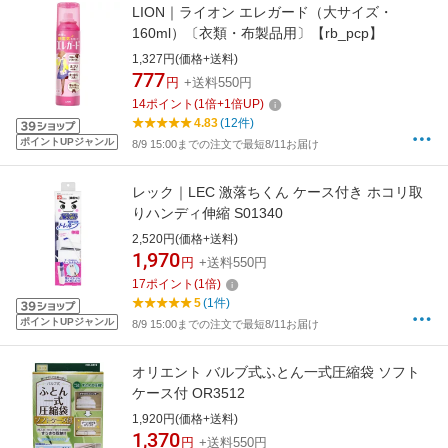
LION｜ライオン エレガード（大サイズ・
160ml）〔衣類・布製品用〕【rb_pcp】
1,327円(価格+送料)
777
円
+送料550円
14
ポイント
(
1
倍+
1
倍UP)
4.83
(12件)
ポイントUPジャンル
8/9 15:00までの注文で最短8/11お届け
レック｜LEC 激落ちくん ケース付き ホコリ取
りハンディ伸縮 S01340
2,520円(価格+送料)
1,970
円
+送料550円
17
ポイント
(
1
倍)
5
(1件)
ポイントUPジャンル
8/9 15:00までの注文で最短8/11お届け
オリエント バルブ式ふとん一式圧縮袋 ソフト
ケース付 OR3512
1,920円(価格+送料)
1,370
円
+送料550円