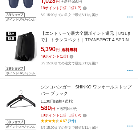
1,023
円
+送料550円
18
ポイント
(
1
倍+
1
倍UP)
8/9 15:00までの注文で最短8/11お届け
ポイントUPジャンル
【エントリーで最大全額ポイント還元｜8/11ま
で】 トランスペクト｜TRANSPECT 4 SPRING
圧縮トラベルバッグ チャコールグレー 4
5,390
円
送料無料
SPRING チャコールグレー 4SPRING-TB
49
ポイント
(
1
倍)
8/9 15:00までの注文で最短8/11お届け
ポイントUPジャンル
シンコハンガー｜SHINKO ワンオールストップ
バー ブラック
1,130円(価格+送料)
580
円
+送料550円
10
ポイント
(
1
倍+
1
倍UP)
4.67
(3件)
ポイントUPジャンル
8/9 15:00までの注文で最短8/11お届け