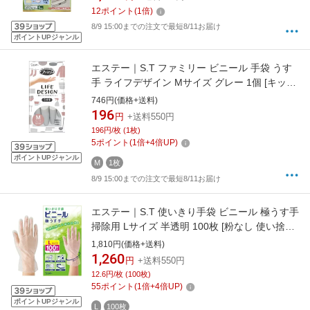
12
ポイント
(
1
倍)
8/9 15:00までの注文で最短8/11お届け
ポイントUPジャンル
エステー｜S.T ファミリー ビニール 手袋 うす
手 ライフデザイン Mサイズ グレー 1個 [キッチ
ン 食器洗い 掃除 洗濯 ビニール 手袋] グレー
746円(価格+送料)
196
円
+送料550円
196円/枚 (1枚)
5
ポイント
(
1
倍+
4
倍UP)
ポイントUPジャンル
M
1枚
8/9 15:00までの注文で最短8/11お届け
エステー｜S.T 使いきり手袋 ビニール 極うす手
掃除用 Lサイズ 半透明 100枚 [粉なし 使い捨て
手袋 左右両用タイプ トイレ掃除 カビ取り 漂白
1,810円(価格+送料)
剤の使用時 キッチン掃除 介護 使い捨て] 半透明
1,260
円
+送料550円
12.6円/枚 (100枚)
55
ポイント
(
1
倍+
4
倍UP)
ポイントUPジャンル
L
100枚