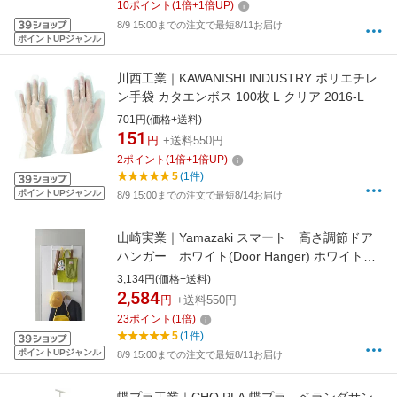
10
ポイント
(
1
倍+
1
倍UP)
8/9 15:00までの注文で最短8/11お届け
ポイントUPジャンル
川西工業｜KAWANISHI INDUSTRY ポリエチレ
ン手袋 カタエンボス 100枚 L クリア 2016-L
701円(価格+送料)
151
円
+送料550円
2
ポイント
(
1
倍+
1
倍UP)
5
(1件)
ポイントUPジャンル
8/9 15:00までの注文で最短8/14お届け
山崎実業｜Yamazaki スマート 高さ調節ドア
ハンガー ホワイト(Door Hanger) ホワイト
4892
3,134円(価格+送料)
2,584
円
+送料550円
23
ポイント
(
1
倍)
5
(1件)
ポイントUPジャンル
8/9 15:00までの注文で最短8/11お届け