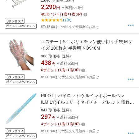
2,840円(価格+送料)
2,290
円
+送料550円
40
ポイント
(
1
倍+
1
倍UP)
5
(1件)
ポイントUPジャンル
8/9 15:00までの注文で最短8/11お届け
エステー｜S.T ポリエチレン使い切り手袋 Mサ
イズ 100枚入 半透明 NO940M
988円(価格+送料)
438
円
+送料550円
6
ポイント
(
1
倍+
1
倍UP)
8/9 15:00までの注文で最短8/14お届け
ポイントUPジャンル
PILOT｜パイロット ゲルインキボールペン
ILMILY(イルミリー) ネイチャーパレット 憧れの
海 LILNP-110-NP03 [1.0mm]
847円(価格+送料)
297
円
+送料550円
4
ポイント
(
1
倍+
1
倍UP)
8/9 15:00までの注文で最短8/11お届け
ポイントUPジャンル