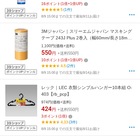
16
ポイント
(
1
倍+
1
倍UP)
5
(1件)
ポイントUPジャンル
8/9 15:00までの注文で最短8/11お届け
3Mジャパン｜スリーエムジャパン マスキング
テープ 243J Plus 2巻入（幅60mm/長さ18m）
黄 243J60
1,100円(価格+送料)
550
円
+送料550円
10
ポイント
(
1
倍+
1
倍UP)
4.5
(2件)
ポイントUPジャンル
8/9 15:00までの注文で最短8/14お届け
レック｜LEC 衣類シンプルハンガー10本組 O-
403【rb_pcp】
974円(価格+送料)
424
円
+送料550円
3
ポイント
(
1
倍)
4.33
(3件)
ポイントUPジャンル
8/9 15:00までの注文で最短8/11お届け