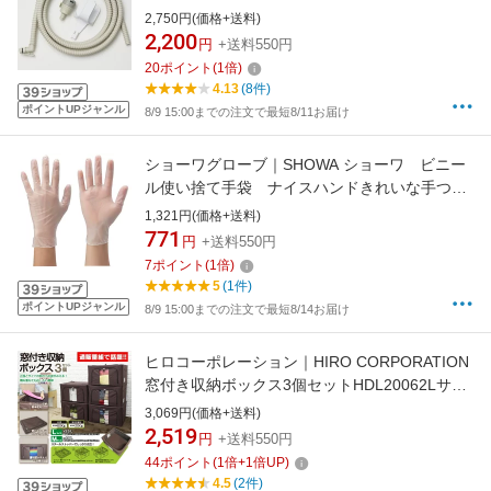
濯機専用） N-FM1
2,750円(価格+送料)
2,200
円
+送料550円
20
ポイント
(
1
倍)
4.13
(8件)
ポイントUPジャンル
8/9 15:00までの注文で最短8/11お届け
ショーワグローブ｜SHOWA ショーワ ビニー
ル使い捨て手袋 ナイスハンドきれいな手つか
いきりグローブ ビニール 100枚入 Mサイ
1,321円(価格+送料)
ズ NHKTTGPVC-M100P
771
円
+送料550円
7
ポイント
(
1
倍)
5
(1件)
ポイントUPジャンル
8/9 15:00までの注文で最短8/14お届け
ヒロコーポレーション｜HIRO CORPORATION
窓付き収納ボックス3個セットHDL20062Lサイ
ズ
3,069円(価格+送料)
2,519
円
+送料550円
44
ポイント
(
1
倍+
1
倍UP)
4.5
(2件)