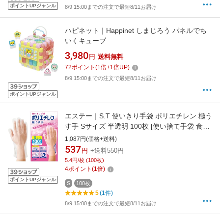
ポイントUPジャンル
8/9 15:00までの注文で最短8/11お届け
ハピネット｜Happinet しまじろう パネルでち
いくキューブ
3,980
円
送料無料
72
ポイント
(
1
倍+
1
倍UP)
8/9 15:00までの注文で最短8/11お届け
ポイントUPジャンル
エステー｜S.T 使いきり手袋 ポリエチレン 極う
す手 Sサイズ 半透明 100枚 [使い捨て手袋 食品
衛生法適合 左右両用タイプ 調理 掃除 衛生対策
1,087円(価格+送料)
毛染め] 半透明
537
円
+送料550円
5.4円/枚 (100枚)
4
ポイント
(
1
倍)
ポイントUPジャンル
S
100枚
5
(1件)
8/9 15:00までの注文で最短8/11お届け