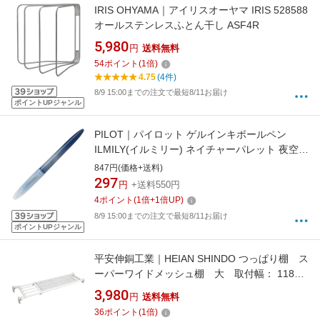
IRIS OHYAMA｜アイリスオーヤマ IRIS 528588
オールステンレスふとん干し ASF4R
5,980
円
送料無料
54
ポイント
(
1
倍)
4.75
(4件)
8/9 15:00までの注文で最短8/11お届け
ポイントUPジャンル
PILOT｜パイロット ゲルインキボールペン
ILMILY(イルミリー) ネイチャーパレット 夜空さ
んぽ LILNP-110-NP06 [1.0mm]
847円(価格+送料)
297
円
+送料550円
4
ポイント
(
1
倍+
1
倍UP)
8/9 15:00までの注文で最短8/11お届け
ポイントUPジャンル
平安伸銅工業｜HEIAN SHINDO つっぱり棚 ス
ーパーワイドメッシュ棚 大 取付幅： 118〜
190cm
3,980
円
送料無料
36
ポイント
(
1
倍)