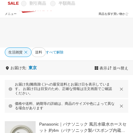
SALE
割引商品
半額商品
メニュー
商品を探す
買い物かご
生活雑貨
送料
すべて解除
東京
お届け先:
表示
並べ替え
お届け先(離島除く)への最安送料とお届け日を表示していま
す。 お届け日は目安のため、正確な情報は注文画面でご確認
ください。
価格や送料、納期等の詳細は、商品のサイズや色によって異な
る場合があります
Panasonic｜パナソニック 風呂水吸水ホースセ
ット 約4m（パナソニック製バスポンプ内蔵洗