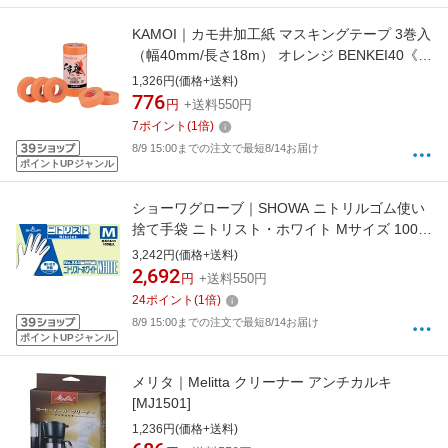
KAMOI｜カモ井加工紙 マスキングテープ 3巻入
（幅40mm/長さ18m） オレンジ BENKEI40《※
画像はイメージです。実際の商品とは異なりま
1,326円(価格+送料)
す》
776
円
+送料550円
7
ポイント
(
1
倍)
8/9 15:00までの注文で最短8/14お届け
ポイントUPジャンル
ショーワグローブ｜SHOWA ニトリルゴム使い
捨て手袋 ニトリスト・ホワイト Mサイズ 100枚
白 NO884-M
3,242円(価格+送料)
2,692
円
+送料550円
24
ポイント
(
1
倍)
8/9 15:00までの注文で最短8/14お届け
ポイントUPジャンル
メリタ｜Melitta クリーナー アンチカルキ
[MJ1501]
1,236円(価格+送料)