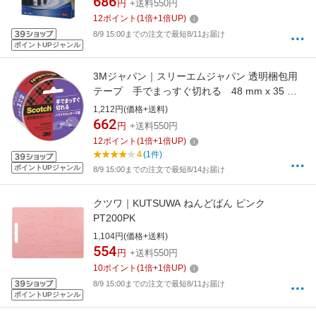
686
円
+送料550円
12
ポイント
(
1
倍+
1
倍UP)
8/9 15:00までの注文で最短8/11お届け
ポイントUPジャンル
3Mジャパン｜スリーエムジャパン 透明梱包用
テープ 手でまっすぐ切れる 48 mm x 35 m
Scotch(スコッチ) 透明 3842K【rb_mmmp】
1,212円(価格+送料)
662
円
+送料550円
12
ポイント
(
1
倍+
1
倍UP)
4
(1件)
ポイントUPジャンル
8/9 15:00までの注文で最短8/14お届け
クツワ｜KUTSUWA ねんどばん ピンク
PT200PK
1,104円(価格+送料)
554
円
+送料550円
10
ポイント
(
1
倍+
1
倍UP)
8/9 15:00までの注文で最短8/11お届け
ポイントUPジャンル