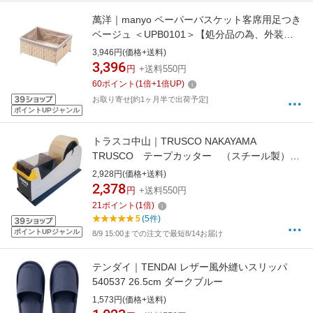
萬洋｜manyo ペーパーバスケット客席用足つき
ベージュ ＜UPB0101＞【処分品の為、外装不
良による返品・交換不可】
3,946円(価格+送料)
3,396
円
+送料550円
60
ポイント
(
1
倍+
1
倍UP)
お取り寄せ[約1ヶ月半で出荷予定]
ポイントUPジャンル
トラスコ中山｜TRUSCO NAKAYAMA
TRUSCO テープカッター （スチール製）
TET-227A
2,928円(価格+送料)
2,378
円
+送料550円
21
ポイント
(
1
倍)
5
(5件)
ポイントUPジャンル
8/9 15:00までの注文で最短8/14お届け
テンダイ｜TENDAI レザー風外縫いスリッパ
540537 26.5cm ダークブルー
1,573円(価格+送料)