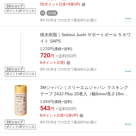
55
ポイント
(
1
倍+
4
倍UP)
ポイントUPジャンル
M
100枚
8/9 15:00までの注文で最短8/11お届け
積水樹脂｜Sekisui Jushi サポートポール S ホワ
イト SAPS
1,270円(価格+送料)
720
円
+送料550円
6
ポイント
(
1
倍)
8/9 15:00までの注文で最短8/11お届け
ポイントUPジャンル
3Mジャパン｜スリーエムジャパン マスキング
テープ 243J Plus 20巻入（幅6mm/長さ18m）
黄 243J6
1,093円(価格+送料)
543
円
+送料550円
8
ポイント
(
1
倍+
1
倍UP)
8/9 15:00までの注文で最短8/14お届け
ポイントUPジャンル