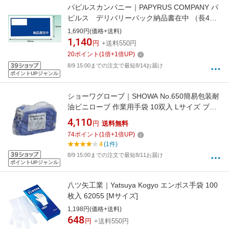
パピルスカンパニー｜PAPYRUS COMPANY パ
ピルス デリバリーパック納品書在中 （長4封
筒サイズ用） PA014T （1パック100枚）
1,690円(価格+送料)
1,140
円
+送料550円
20
ポイント
(
1
倍+
1
倍UP)
8/9 15:00までの注文で最短8/14お届け
ポイントUPジャンル
ショーワグローブ｜SHOWA No.650簡易包装耐
油ビニローブ 作業用手袋 10双入 Lサイズ ブル
ー NO650L10P
4,110
円
送料無料
74
ポイント
(
1
倍+
1
倍UP)
4
(1件)
8/9 15:00までの注文で最短8/11お届け
ポイントUPジャンル
八ツ矢工業｜Yatsuya Kogyo エンボス手袋 100
枚入 62055 [Mサイズ]
1,198円(価格+送料)
648
円
+送料550円