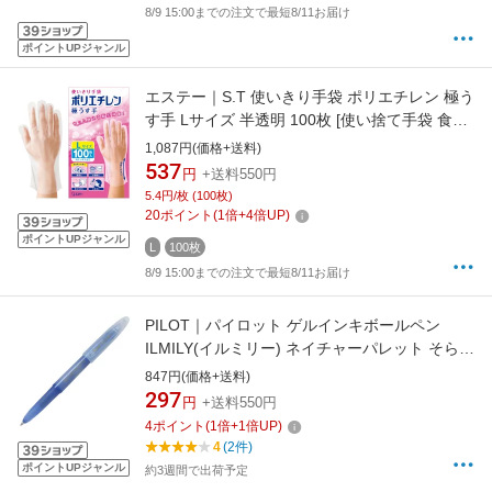
8/9 15:00までの注文で最短8/11お届け
ポイントUPジャンル
エステー｜S.T 使いきり手袋 ポリエチレン 極う
す手 Lサイズ 半透明 100枚 [使い捨て手袋 食品
衛生法適合 左右両用タイプ 調理 掃除 衛生対策
1,087円(価格+送料)
毛染め] 半透明
537
円
+送料550円
5.4円/枚 (100枚)
20
ポイント
(
1
倍+
4
倍UP)
ポイントUPジャンル
L
100枚
8/9 15:00までの注文で最短8/11お届け
PILOT｜パイロット ゲルインキボールペン
ILMILY(イルミリー) ネイチャーパレット そらの
蒼 LILNP-110-NP01 [1.0mm]
847円(価格+送料)
297
円
+送料550円
4
ポイント
(
1
倍+
1
倍UP)
4
(2件)
ポイントUPジャンル
約3週間で出荷予定