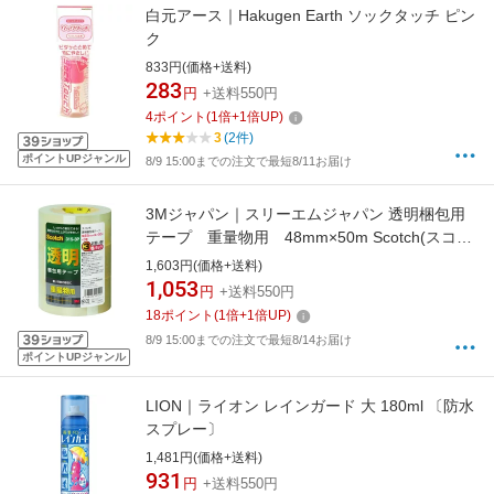
白元アース｜Hakugen Earth ソックタッチ ピン
ク
833円(価格+送料)
283
円
+送料550円
4
ポイント
(
1
倍+
1
倍UP)
3
(2件)
ポイントUPジャンル
8/9 15:00までの注文で最短8/11お届け
3Mジャパン｜スリーエムジャパン 透明梱包用
テープ 重量物用 48mm×50m Scotch(スコッ
チ) 透明 3153P
1,603円(価格+送料)
1,053
円
+送料550円
18
ポイント
(
1
倍+
1
倍UP)
8/9 15:00までの注文で最短8/14お届け
ポイントUPジャンル
LION｜ライオン レインガード 大 180ml 〔防水
スプレー〕
1,481円(価格+送料)
931
円
+送料550円