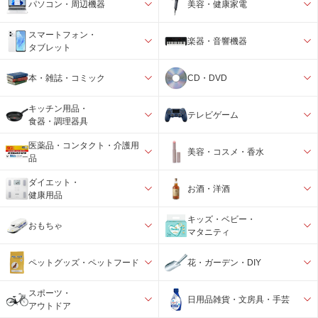
パソコン・周辺機器
美容・健康家電
スマートフォン・
楽器・音響機器
タブレット
本・雑誌・コミック
CD・DVD
キッチン用品・
テレビゲーム
食器・調理器具
医薬品・コンタクト・介護用
美容・コスメ・香水
品
ダイエット・
お酒・洋酒
健康用品
キッズ・ベビー・
おもちゃ
マタニティ
ペットグッズ・ペットフード
花・ガーデン・DIY
スポーツ・
日用品雑貨・文房具・手芸
アウトドア