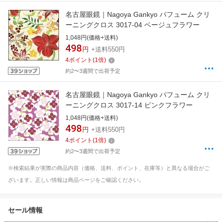
名古屋眼鏡｜Nagoya Gankyo パフューム クリ
ーニングクロス 3017-04 ベージュフラワー
1,048円(価格+送料)
498
円
+送料550円
4
ポイント
(
1
倍)
約2〜3週間で出荷予定
名古屋眼鏡｜Nagoya Gankyo パフューム クリ
ーニングクロス 3017-14 ピンクフラワー
1,048円(価格+送料)
498
円
+送料550円
4
ポイント
(
1
倍)
約2〜3週間で出荷予定
※検索結果が実際の商品内容（価格、送料、ポイント、在庫等）と異なる場合がご
ざいます。正しい情報は商品ページをご確認ください。
セール情報