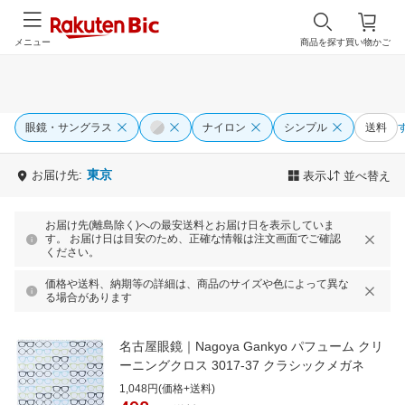
メニュー
商品を探す
買い物かご
眼鏡・サングラス
ナイロン
シンプル
送料
東京
お届け先:
表示
並べ替え
お届け先(離島除く)への最安送料とお届け日を表示していま
す。 お届け日は目安のため、正確な情報は注文画面でご確認
ください。
価格や送料、納期等の詳細は、商品のサイズや色によって異な
る場合があります
名古屋眼鏡｜Nagoya Gankyo パフューム クリ
ーニングクロス 3017-37 クラシックメガネ
1,048円(価格+送料)