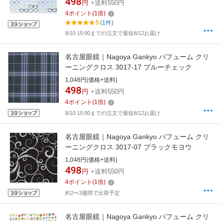
498
円
+送料550円
4
ポイント
(
1
倍)
5
(1件)
8/10 15:00までの注文で最短8/12お届け
名古屋眼鏡｜Nagoya Gankyo パフューム クリ
ーニングクロス 3017-17 ブルーチェック
1,048円(価格+送料)
498
円
+送料550円
4
ポイント
(
1
倍)
8/10 15:00までの注文で最短8/12お届け
名古屋眼鏡｜Nagoya Gankyo パフューム クリ
ーニングクロス 3017-07 ブラックモヨウ
1,048円(価格+送料)
498
円
+送料550円
4
ポイント
(
1
倍)
約2〜3週間で出荷予定
名古屋眼鏡｜Nagoya Gankyo パフューム クリ