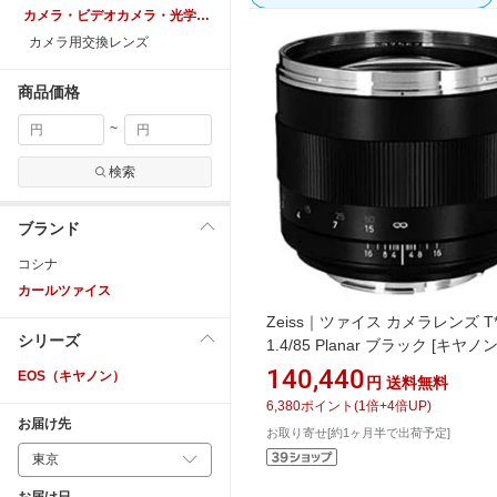
カメラ・ビデオカメラ・光学機器
カメラ用交換レンズ
商品価格
~
検索
ブランド
コシナ
カールツァイス
Zeiss｜ツァイス カメラレンズ T
シリーズ
1.4/85 Planar ブラック [キヤノン
単焦点レンズ][PLANART1485ZE
140,440
EOS（キヤノン）
円
送料無料
6,380
ポイント
(
1
倍+
4
倍UP)
お届け先
お取り寄せ[約1ヶ月半で出荷予定]
お届け日