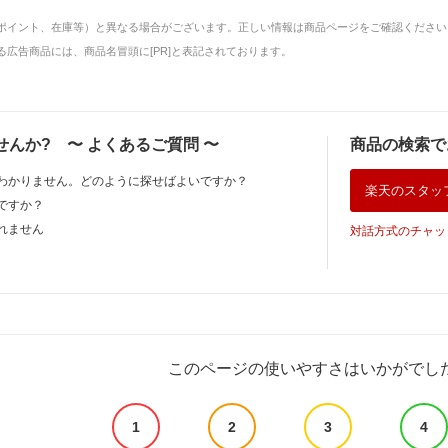
ポイント、在庫等）と異なる場合がございます。正しい情報は商品ページをご確認ください
広告商品には、商品名冒頭に[PR]と表記されております。
せんか?
〜
よくあるご質問
〜
商品の検索で
わかりません。どのように探せばよいですか？
楽天のスタッ
ですか？
れません
対話方式のチャッ
このページの使いやすさはいかがでし
1
2
3
4