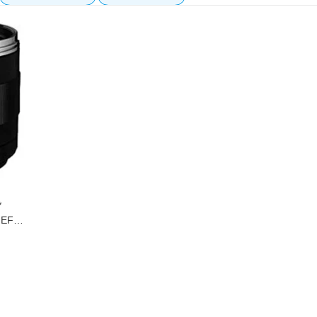
*
EF /
BK]