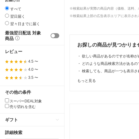
※検索結果が実際の商品内容（価格、送料、
すべて
※検索結果上部の広告表示エリアに表示される
翌日届く
翌々日までに届く
最強翌日配送 対象
商品
お探しの商品が見つかりま
レビュー
・
欲しい商品があるのですが名称が
4.5 〜
・
どのような商品検索方法があるの
4.0 〜
・
検索しても、商品が一つも表示さ
3.5 〜
もっと見る
その他の条件
スーパーDEAL対象
売り切れを含む
ギフト
詳細検索