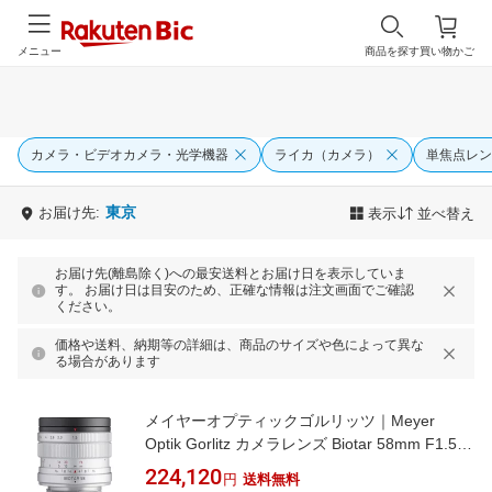
メニュー
商品を探す
買い物かご
カメラ・ビデオカメラ・光学機器
ライカ（カメラ）
単焦点レン
東京
お届け先:
表示
並べ替え
お届け先(離島除く)への最安送料とお届け日を表示していま
す。 お届け日は目安のため、正確な情報は注文画面でご確認
ください。
価格や送料、納期等の詳細は、商品のサイズや色によって異な
る場合があります
メイヤーオプティックゴルリッツ｜Meyer
Optik Gorlitz カメラレンズ Biotar 58mm F1.5 II
[ライカL]
224,120
円
送料無料