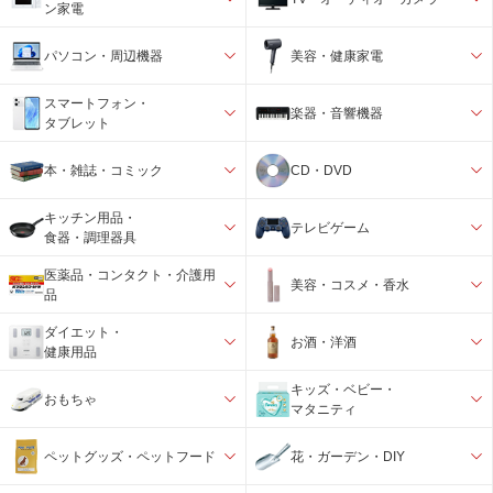
ン家電
パソコン・周辺機器
美容・健康家電
スマートフォン・
楽器・音響機器
タブレット
本・雑誌・コミック
CD・DVD
キッチン用品・
テレビゲーム
食器・調理器具
医薬品・コンタクト・介護用
美容・コスメ・香水
品
ダイエット・
お酒・洋酒
健康用品
キッズ・ベビー・
おもちゃ
マタニティ
ペットグッズ・ペットフード
花・ガーデン・DIY