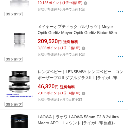
10,185
ポイント
(
1
倍+
4
倍UP)
お取り寄せ[約1ヶ月半で出荷予定]
メイヤーオプティックゴルリッツ｜Meyer
Optik Gorlitz Meyer Optik Gorlitz Biotar 58mm
F1.5 ライカMマウント
209,520
円
送料無料
3,808
ポイント
(
1
倍+
1
倍UP)
お取り寄せ[約1ヶ月半で出荷予定]
レンズベビー｜LENSBABY レンズベビー コン
ポーザープロII ダブルグラスII L [ライカL /単焦
点レンズ]
46,320
円
送料無料
2,105
ポイント
(
1
倍+
4
倍UP)
お取り寄せ[約1ヶ月で出荷予定]
LAOWA｜ラオワ LAOWA 58mm F2.8 2xUltra
Macro APO Lマウント [ライカL /単焦点レン