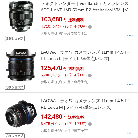
フォクトレンダー｜Voigtlander カメラレンズ
APO-LANTHAR 50mm F2 Aspherical VM【VM
マウント】 [ライカM /単焦点レンズ]
103,680
円
送料無料
4,710
ポイント
(
1
倍+
4
倍UP)
お取り寄せ[約1ヶ月で出荷予定]
LAOWA｜ラオワ カメラレンズ 11mm F4.5 FF
RL Leica L [ライカL /単焦点レンズ]
125,470
円
送料無料
5,700
ポイント
(
1
倍+
4
倍UP)
お取り寄せ[約1ヶ月で出荷予定]
LAOWA｜ラオワ カメラレンズ 11mm F4.5 FF
RL Leica M [ライカM /単焦点レンズ]
142,480
円
送料無料
6,475
ポイント
(
1
倍+
4
倍UP)
お取り寄せ[約1ヶ月で出荷予定]