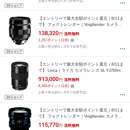
お取り寄せ[約1ヶ月で出荷予定]
【エントリーで最大全額ポイント還元｜8/11ま
で】 フォクトレンダー｜Voigtlander カメラレ
ンズ 21mm F1.4 Aspherical NOKTON（ノクト
138,320
円
送料無料
ン）【VMマウント（ライカMマウント互換）】
1,257
ポイント
(
1
倍)
[ライカM /単焦点レンズ]
お取り寄せ[約1ヶ月半で出荷予定]
【エントリーで最大全額ポイント還元｜8/11ま
で】 Leica｜ライカ カメラレンズ SL F2/50mm
ASPH. APO-SUMMICRON（アポ・ズミクロ
913,000
円
送料無料
ン） 11185 [ライカL /単焦点レンズ]
8,300
ポイント
(
1
倍)
お取り寄せ[約1ヶ月半で出荷予定]
【エントリーで最大全額ポイント還元｜8/11ま
で】 フォクトレンダー｜Voigtlander カメラレ
ンズ 75mm F1.5 Aspherical NOKTON Vintage
115,770
円
送料無料
Line ブラック [ライカM /単焦点レンズ]