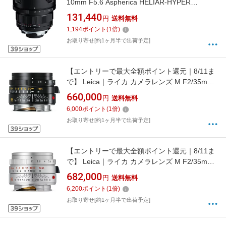
10mm F5.6 Aspherica HELIAR-HYPER
WIDE（ヘリアーハイパーワイド） ブラック [ラ
131,440
円
送料無料
イカM /単焦点レンズ]
1,194
ポイント
(
1
倍)
[HELIARHYPERW10F5.6A]
お取り寄せ[約1ヶ月半で出荷予定]
【エントリーで最大全額ポイント還元｜8/11ま
で】 Leica｜ライカ カメラレンズ M F2/35mm
ASPH. SUMMICRON（ズミクロン） ブラック
660,000
円
送料無料
[ライカM /単焦点レンズ][ズミクロン
6,000
ポイント
(
1
倍)
MF235MMASPH.フ]
お取り寄せ[約1ヶ月半で出荷予定]
【エントリーで最大全額ポイント還元｜8/11ま
で】 Leica｜ライカ カメラレンズ M F2/35mm
ASPH. SUMMICRON（ズミクロン） シルバー
682,000
円
送料無料
[ライカM /単焦点レンズ][ズミクロン
6,200
ポイント
(
1
倍)
MF235MMASPH.シ]
お取り寄せ[約1ヶ月半で出荷予定]