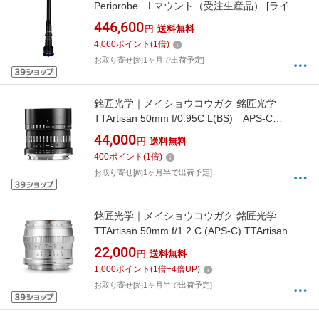
Periprobe Lマウント（受注生産品） [ライカL
/単焦点レンズ]
446,600
円
送料無料
4,060
ポイント
(
1
倍)
お取り寄せ[約1ヶ月で出荷予定]
銘匠光学｜メイショウコウガク 銘匠光学
TTArtisan 50mm f/0.95C L(BS) APS-C
TTArtisan ブラック×シルバー
44,000
円
送料無料
50mmf/0.95CL(BS) [ライカL /単焦点レンズ]
400
ポイント
(
1
倍)
お取り寄せ[約1ヶ月半で出荷予定]
銘匠光学｜メイショウコウガク 銘匠光学
TTArtisan 50mm f/1.2 C (APS-C) TTArtisan シ
ルバー 50mmf/1.2CL(S) [ライカL /単焦点レン
22,000
円
送料無料
ズ]
1,000
ポイント
(
1
倍+
4
倍UP)
お取り寄せ[約1ヶ月半で出荷予定]