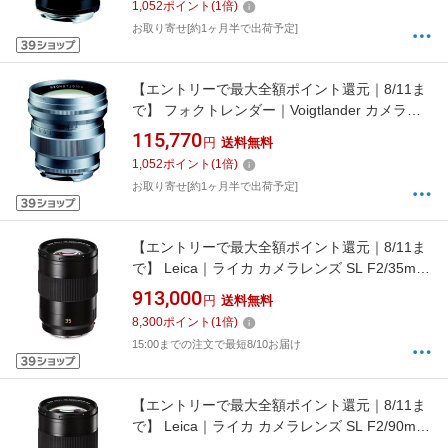
1,052
ポイント
(
1
倍)
お取り寄せ[約1ヶ月半で出荷予定]
【エントリーで最大全額ポイント還元｜8/11ま
で】 フォクトレンダー｜Voigtlander カメラレ
ンズ 75mm F1.5 Aspherical NOKTON Vintage
115,770
円
送料無料
Line シルバー [ライカM /単焦点レンズ]
1,052
ポイント
(
1
倍)
お取り寄せ[約1ヶ月半で出荷予定]
【エントリーで最大全額ポイント還元｜8/11ま
で】 Leica｜ライカ カメラレンズ SL F2/35mm
ASPH. APO-SUMMICRON（アポ・ズミクロ
913,000
円
送料無料
ン） 11184 [ライカL /単焦点レンズ][11184]
8,300
ポイント
(
1
倍)
15:00までの注文で最短8/10お届け
【エントリーで最大全額ポイント還元｜8/11ま
で】 Leica｜ライカ カメラレンズ SL F2/90mm
ASPH. APO-SUMMICRON（アポ・ズミクロ