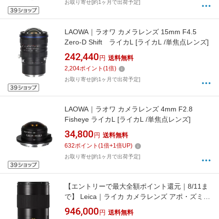
お取り寄せ[約1ヶ月で出荷予定]
LAOWA｜ラオワ カメラレンズ 15mm F4.5
Zero-D Shift ライカL [ライカL /単焦点レンズ]
242,440
円
送料無料
2,204
ポイント
(
1
倍)
お取り寄せ[約1ヶ月で出荷予定]
LAOWA｜ラオワ カメラレンズ 4mm F2.8
Fisheye ライカL [ライカL /単焦点レンズ]
34,800
円
送料無料
632
ポイント
(
1
倍+
1
倍UP)
お取り寄せ[約1ヶ月で出荷予定]
【エントリーで最大全額ポイント還元｜8/11ま
で】 Leica｜ライカ カメラレンズ アポ・ズミク
ロン SL f2/28mm ASPH. [ライカL /単焦点レン
946,000
円
送料無料
ズ]