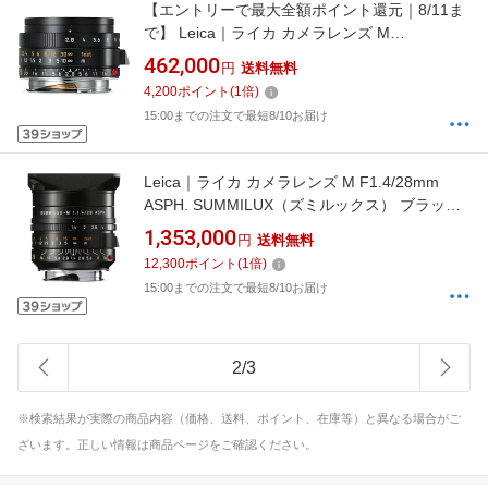
【エントリーで最大全額ポイント還元｜8/11ま
で】 Leica｜ライカ カメラレンズ M
F2.8/28mm ASPH. ELMARIT（エルマリート）
462,000
円
送料無料
ブラック [ライカM /単焦点レンズ][エルマリー
4,200
ポイント
(
1
倍)
トMF2.828MMASPH]
15:00までの注文で最短8/10お届け
Leica｜ライカ カメラレンズ M F1.4/28mm
ASPH. SUMMILUX（ズミルックス） ブラック
[ライカM /単焦点レンズ][ズミルックス
1,353,000
円
送料無料
M1.428MMASPH.]
12,300
ポイント
(
1
倍)
15:00までの注文で最短8/10お届け
2
/
3
※検索結果が実際の商品内容（価格、送料、ポイント、在庫等）と異なる場合がご
ざいます。正しい情報は商品ページをご確認ください。