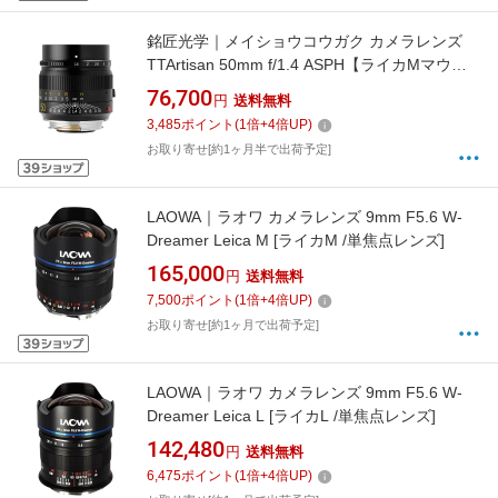
銘匠光学｜メイショウコウガク カメラレンズ
TTArtisan 50mm f/1.4 ASPH【ライカMマウン
ト】 TTArtisan ブラック [ライカM /単焦点レン
76,700
円
送料無料
ズ]
3,485
ポイント
(
1
倍+
4
倍UP)
お取り寄せ[約1ヶ月半で出荷予定]
LAOWA｜ラオワ カメラレンズ 9mm F5.6 W-
Dreamer Leica M [ライカM /単焦点レンズ]
165,000
円
送料無料
7,500
ポイント
(
1
倍+
4
倍UP)
お取り寄せ[約1ヶ月で出荷予定]
LAOWA｜ラオワ カメラレンズ 9mm F5.6 W-
Dreamer Leica L [ライカL /単焦点レンズ]
142,480
円
送料無料
6,475
ポイント
(
1
倍+
4
倍UP)