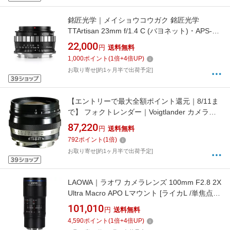
銘匠光学｜メイショウコウガク 銘匠光学
TTArtisan 23mm f/1.4 C (バヨネット)・APS-C
TTArtisan ブラック×シルバー
22,000
円
送料無料
23mmf/1.4CL(BS) [ライカL /単焦点レンズ]
1,000
ポイント
(
1
倍+
4
倍UP)
お取り寄せ[約1ヶ月半で出荷予定]
【エントリーで最大全額ポイント還元｜8/11ま
で】 フォクトレンダー｜Voigtlander カメラレ
ンズ HELIAR classic 50mm F1.5 VM [ライカM /
87,220
円
送料無料
単焦点レンズ]
792
ポイント
(
1
倍)
お取り寄せ[約1ヶ月半で出荷予定]
LAOWA｜ラオワ カメラレンズ 100mm F2.8 2X
Ultra Macro APO Lマウント [ライカL /単焦点レ
ンズ]
101,010
円
送料無料
4,590
ポイント
(
1
倍+
4
倍UP)