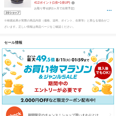
412
ポイント
(
1
倍+
1
倍UP)
お取り寄せ[約1ヶ月で出荷予定]
※検索結果が実際の商品内容（価格、送料、ポイント、在庫等）と異なる場合がご
ざいます。正しい情報は商品ページをご確認ください。
セール情報
期間限定のチャンス！ショップ買いまわりとは