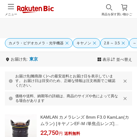
メニュー
商品を探す
買い物かご
カメラ・ビデオカメラ・光学機器
キヤノン
2.8 ～ 3.5
～
東京
お届け先:
表示
並べ替え
お届け先(離島除く)への最安送料とお届け日を表示していま
す。 お届け日は目安のため、正確な情報は注文画面でご確認
ください。
価格や送料、納期等の詳細は、商品のサイズや色によって異な
る場合があります
KAMLAN カメラレンズ 8mm F3.0 KamLan(カ
ムラン) [キヤノンEF-M /単焦点レンズ]
[8MMF3.0CANONM]
22,750
円
送料無料