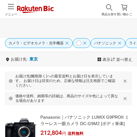
メニュー
商品を探す
買い物かご
カメラ・ビデオカメラ・光学機器
パナソニック
ライ
東京
お届け先:
表示
並べ替え
お届け先(離島除く)への最安送料とお届け日を表示していま
す。 お届け日は目安のため、正確な情報は注文画面でご確認
ください。
価格や送料、納期等の詳細は、商品のサイズや色によって異な
る場合があります
Panasonic｜パナソニック LUMIX G9PROII ミ
ラーレス一眼カメラ DC-G9M2 [ボディ単体]
212,804
円
送料無料