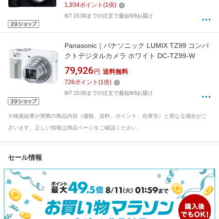
1,934
ポイント
(
1
倍)
8/7 15:00までの注文で最短8/9お届け
Panasonic｜パナソニック LUMIX TZ99 コンパ
クトデジタルカメラ ホワイト DC-TZ99-W
79,926
円
送料無料
726
ポイント
(
1
倍)
8/7 15:00までの注文で最短8/9お届け
※検索結果が実際の商品内容（価格、送料、ポイント、在庫等）と異なる場合がご
ざいます。正しい情報は商品ページをご確認ください。
セール情報