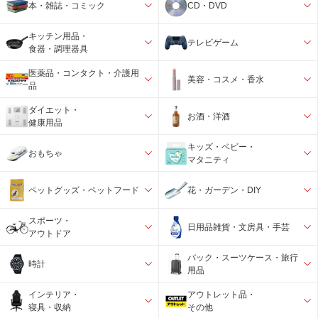
本・雑誌・コミック
CD・DVD
キッチン用品・
テレビゲーム
食器・調理器具
医薬品・コンタクト・介護用
美容・コスメ・香水
品
ダイエット・
お酒・洋酒
健康用品
キッズ・ベビー・
おもちゃ
マタニティ
ペットグッズ・ペットフード
花・ガーデン・DIY
スポーツ・
日用品雑貨・文房具・手芸
アウトドア
バック・スーツケース・旅行
時計
用品
インテリア・
アウトレット品・
寝具・収納
その他