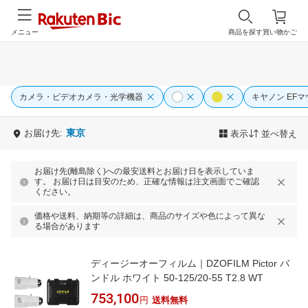
メニュー
商品を探す
買い物かご
カメラ・ビデオカメラ・光学機器
キヤノン EF
東京
お届け先:
表示
並べ替え
お届け先(離島除く)への最安送料とお届け日を表示していま
す。 お届け日は目安のため、正確な情報は注文画面でご確認
ください。
価格や送料、納期等の詳細は、商品のサイズや色によって異な
る場合があります
ディージーオーフィルム｜DZOFILM Pictor バ
ンドル ホワイト 50-125/20-55 T2.8 WT
753,100
円
送料無料