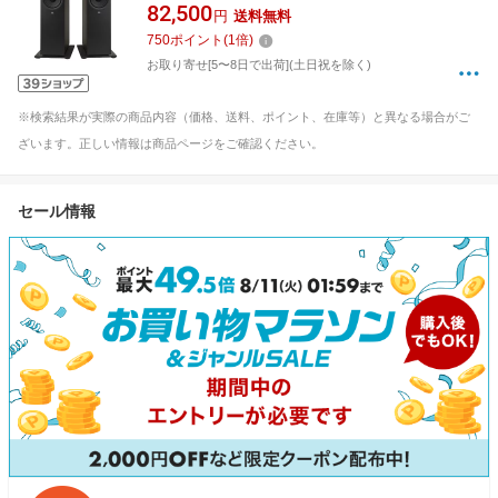
カー Espresso JBL280FBLK [1本(2本注文のみ
82,500
円
送料無料
受付)]
750
ポイント
(
1
倍)
お取り寄せ[5〜8日で出荷](土日祝を除く)
※検索結果が実際の商品内容（価格、送料、ポイント、在庫等）と異なる場合がご
ざいます。正しい情報は商品ページをご確認ください。
セール情報