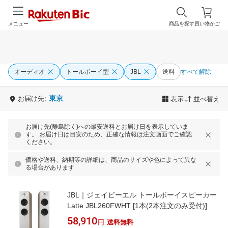
メニュー
商品を探す
買い物かご
オーディオ
トールボーイ型
JBL
送料
すべて解除
東京
お届け先:
表示
並べ替え
お届け先(離島除く)への最安送料とお届け日を表示していま
す。 お届け日は目安のため、正確な情報は注文画面でご確認
ください。
価格や送料、納期等の詳細は、商品のサイズや色によって異な
る場合があります
JBL｜ジェイビーエル トールボーイスピーカー
Latte JBL260FWHT [1本(2本注文のみ受付)]
58,910
円
送料無料