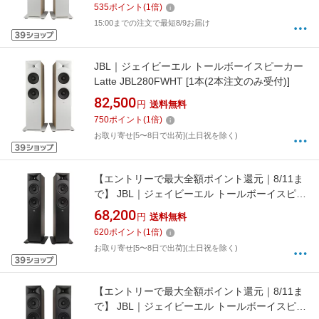
535
ポイント
(
1
倍)
15:00までの注文で最短8/9お届け
JBL｜ジェイビーエル トールボーイスピーカー
Latte JBL280FWHT [1本(2本注文のみ受付)]
82,500
円
送料無料
750
ポイント
(
1
倍)
お取り寄せ[5〜8日で出荷](土日祝を除く)
【エントリーで最大全額ポイント還元｜8/11ま
で】 JBL｜ジェイビーエル トールボーイスピー
カー Espresso JBL260FBLK [1本(2本注文のみ
68,200
円
送料無料
受付)]
620
ポイント
(
1
倍)
お取り寄せ[5〜8日で出荷](土日祝を除く)
【エントリーで最大全額ポイント還元｜8/11ま
で】 JBL｜ジェイビーエル トールボーイスピー