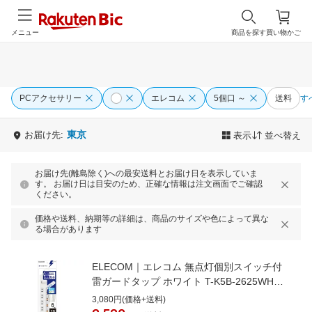
メニュー
商品を探す
買い物かご
PCアクセサリー
エレコム
5個口 ～
送料
す
東京
お届け先:
表示
並べ替え
お届け先(離島除く)への最安送料とお届け日を表示していま
す。 お届け日は目安のため、正確な情報は注文画面でご確認
ください。
価格や送料、納期等の詳細は、商品のサイズや色によって異な
る場合があります
ELECOM｜エレコム 無点灯個別スイッチ付
雷ガードタップ ホワイト T-K5B-2625WH
[2.5m /6個口 /スイッチ付き（個別）]
3,080円(価格+送料)
[TK5B2625WH]