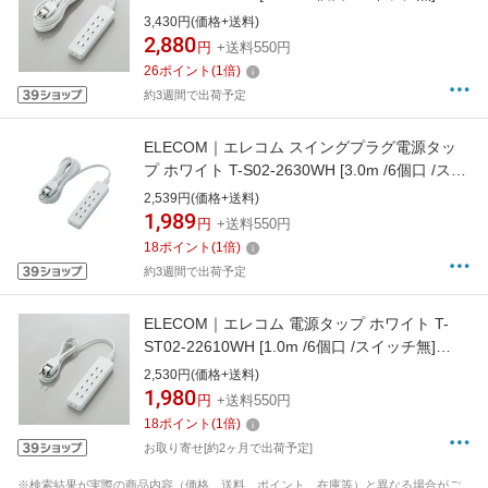
[TST0222650WH]
3,430円(価格+送料)
2,880
円
+送料550円
26
ポイント
(
1
倍)
約3週間で出荷予定
ELECOM｜エレコム スイングプラグ電源タッ
プ ホワイト T-S02-2630WH [3.0m /6個口 /スイ
ッチ無][TS022630WH]
2,539円(価格+送料)
1,989
円
+送料550円
18
ポイント
(
1
倍)
約3週間で出荷予定
ELECOM｜エレコム 電源タップ ホワイト T-
ST02-22610WH [1.0m /6個口 /スイッチ無]
[TST0222610WH]
2,530円(価格+送料)
1,980
円
+送料550円
18
ポイント
(
1
倍)
お取り寄せ[約2ヶ月で出荷予定]
※検索結果が実際の商品内容（価格、送料、ポイント、在庫等）と異なる場合がご