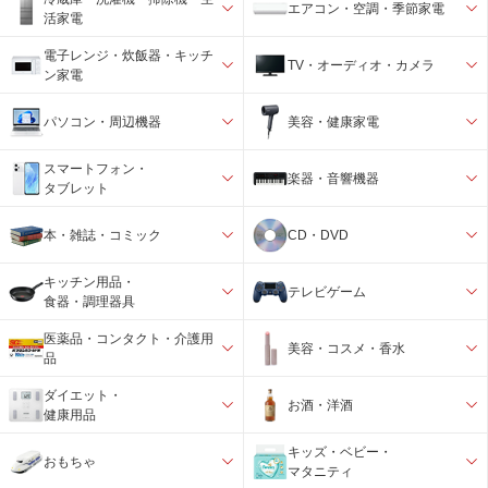
エアコン・空調・季節家電
活家電
電子レンジ・炊飯器・キッチ
TV・オーディオ・カメラ
ン家電
パソコン・周辺機器
美容・健康家電
スマートフォン・
楽器・音響機器
タブレット
本・雑誌・コミック
CD・DVD
キッチン用品・
テレビゲーム
食器・調理器具
医薬品・コンタクト・介護用
美容・コスメ・香水
品
ダイエット・
お酒・洋酒
健康用品
キッズ・ベビー・
おもちゃ
マタニティ