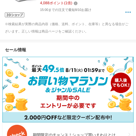
4,088
ポイント
(
1
倍)
Business /2023年9月モデル]【mss23】
15:00までの注文で最短8/10お届け
※検索結果が実際の商品内容（価格、送料、ポイント、在庫等）と異なる場合がご
ざいます。正しい情報は商品ページをご確認ください。
セール情報
期間限定のチャンス！ショップ買いまわりとは