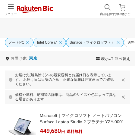
メニュー
商品を探す
買い物かご
ノートPC
Intel Core i7
Surface（マイクロソフト）
送料
東京
お届け先:
表示
並べ替え
お届け先(離島除く)への最安送料とお届け日を表示していま
す。 お届け日は目安のため、正確な情報は注文画面でご確認
ください。
価格や送料、納期等の詳細は、商品のサイズや色によって異な
る場合があります
Microsoft｜マイクロソフト ノートパソコン
Surface Laptop Studio 2 プラチナ YZY-00018
[14.4型 /Windows11 Home /intel Core i7 /メモ
449,680
円
送料無料
リ：16GB /SSD：512GB /Office Home and