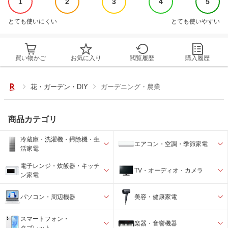
1
2
3
4
5
とても使いにくい
とても使いやすい
買い物かご
お気に入り
閲覧履歴
購入履歴
花・ガーデン・DIY
ガーデニング・農業
商品カテゴリ
冷蔵庫・洗濯機・掃除機・生
エアコン・空調・季節家電
活家電
電子レンジ・炊飯器・キッチ
TV・オーディオ・カメラ
ン家電
パソコン・周辺機器
美容・健康家電
スマートフォン・
楽器・音響機器
タブレット