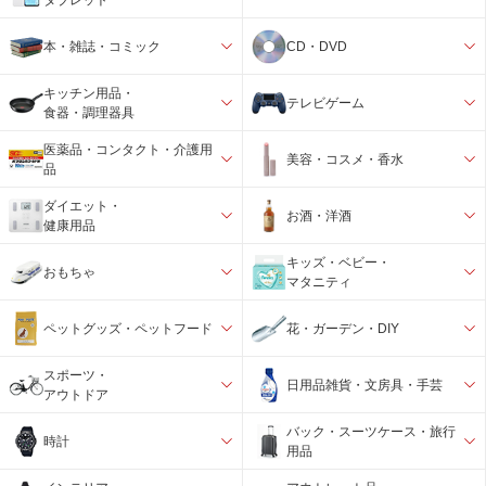
本・雑誌・コミック
CD・DVD
キッチン用品・
テレビゲーム
食器・調理器具
医薬品・コンタクト・介護用
美容・コスメ・香水
品
ダイエット・
お酒・洋酒
健康用品
キッズ・ベビー・
おもちゃ
マタニティ
ペットグッズ・ペットフード
花・ガーデン・DIY
スポーツ・
日用品雑貨・文房具・手芸
アウトドア
バック・スーツケース・旅行
時計
用品