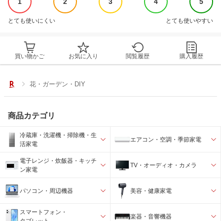
1
2
3
4
5
とても使いにくい
とても使いやすい
買い物かご
お気に入り
閲覧履歴
購入履歴
花・ガーデン・DIY
商品カテゴリ
冷蔵庫・洗濯機・掃除機・生
エアコン・空調・季節家電
活家電
電子レンジ・炊飯器・キッチ
TV・オーディオ・カメラ
ン家電
パソコン・周辺機器
美容・健康家電
スマートフォン・
楽器・音響機器
タブレット