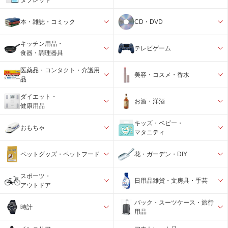
本・雑誌・コミック
CD・DVD
キッチン用品・
テレビゲーム
食器・調理器具
医薬品・コンタクト・介護用
美容・コスメ・香水
品
ダイエット・
お酒・洋酒
健康用品
キッズ・ベビー・
おもちゃ
マタニティ
ペットグッズ・ペットフード
花・ガーデン・DIY
スポーツ・
日用品雑貨・文房具・手芸
アウトドア
バック・スーツケース・旅行
時計
用品