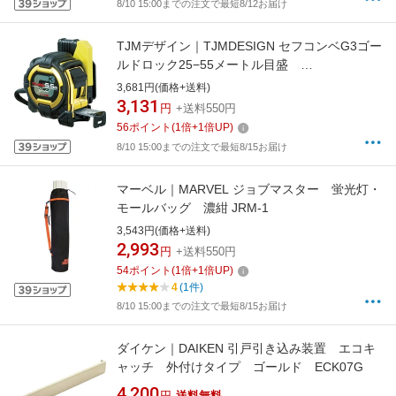
8/10 15:00までの注文で最短8/12お届け
TJMデザイン｜TJMDESIGN セフコンベG3ゴー
ルドロック25−55メートル目盛
SFG3GL2555BL
3,681円(価格+送料)
3,131
円
+送料550円
56
ポイント
(
1
倍+
1
倍UP)
8/10 15:00までの注文で最短8/15お届け
マーベル｜MARVEL ジョブマスター 蛍光灯・
モールバッグ 濃紺 JRM-1
3,543円(価格+送料)
2,993
円
+送料550円
54
ポイント
(
1
倍+
1
倍UP)
4
(1件)
8/10 15:00までの注文で最短8/15お届け
ダイケン｜DAIKEN 引戸引き込み装置 エコキ
ャッチ 外付けタイプ ゴールド ECK07G
4,200
円
送料無料