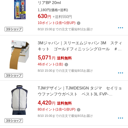
リアBP 20ml
1,180円(価格+送料)
630
円
+送料550円
10
ポイント
(
1
倍+
1
倍UP)
8/10 15:00までの注文で最短8/12お届け
3Mジャパン｜スリーエムジャパン 3M スティ
キット ゴールドフィニッシングロール ＃
120 75mmX25m
5,071
円
送料無料
46
ポイント
(
1
倍)
8/10 15:00までの注文で最短8/15お届け
TJMデザイン｜TJMDESIGN タジマ セイリョ
ウファンフウガベスト ベスト3L FVP-
AAVBW3L
4,420
円
送料無料
80
ポイント
(
1
倍+
1
倍UP)
8/10 15:00までの注文で最短8/15お届け