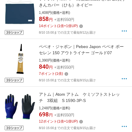
きんカバー（ひも）ネイビー
1,408円(価格+送料)
858
円
+送料550円
14
ポイント
(
1
倍+
1
倍UP)
8/10 15:00までの注文で最短8/12お届け
ペベオ・ジャポン｜Pebeo Japon ペベオ ポー
セレン 150 アウトライナー ゴールド07
1,390円(価格+送料)
840
円
+送料550円
7
ポイント
(
1
倍)
8/10 15:00までの注文で最短8/15お届け
アトム｜Atom アトム ケミソフトストレッ
チ 3双組 S 1590-3P-S
1,248円(価格+送料)
698
円
+送料550円
12
ポイント
(
1
倍+
1
倍UP)
8/10 15:00までの注文で最短8/15お届け