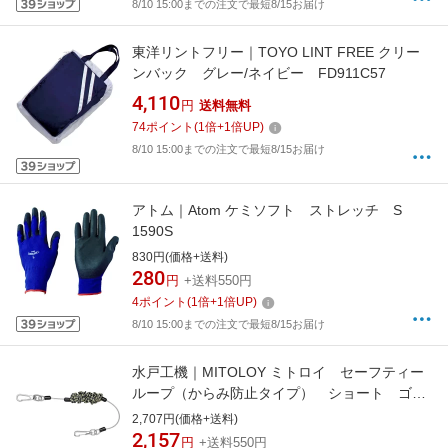
8/10 15:00までの注文で最短8/15お届け
東洋リントフリー｜TOYO LINT FREE クリー
ンバック グレー/ネイビー FD911C57
4,110
円
送料無料
74
ポイント
(
1
倍+
1
倍UP)
8/10 15:00までの注文で最短8/15お届け
アトム｜Atom ケミソフト ストレッチ S
1590S
830円(価格+送料)
280
円
+送料550円
4
ポイント
(
1
倍+
1
倍UP)
8/10 15:00までの注文で最短8/15お届け
水戸工機｜MITOLOY ミトロイ セーフティー
ループ（からみ防止タイプ） ショート ゴー
ルド×ブラック
2,707円(価格+送料)
2,157
円
+送料550円