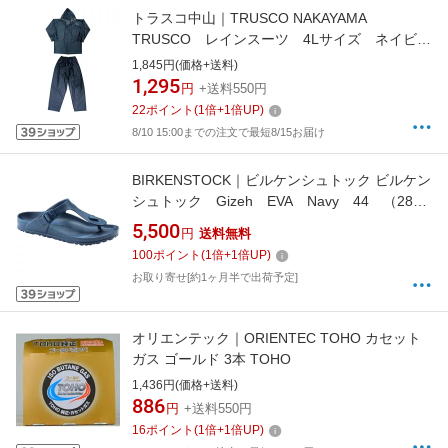
トラスコ中山｜TRUSCO NAKAYAMA
TRUSCO レインスーツ 4Lサイズ ネイビー
TRW554L
1,845円(価格+送料)
1,295
円
+送料550円
22
ポイント
(
1
倍+
1
倍UP)
8/10 15:00までの注文で最短8/15お届け
BIRKENSTOCK｜ビルケンシュトック ビルケン
シュトック Gizeh EVA Navy 44 （28．
5cm） 101916144
5,500
円
送料無料
100
ポイント
(
1
倍+
1
倍UP)
お取り寄せ[約1ヶ月半で出荷予定]
オリエンテック｜ORIENTEC TOHO カセット
ガス ゴールド 3本 TOHO
1,436円(価格+送料)
886
円
+送料550円
16
ポイント
(
1
倍+
1
倍UP)