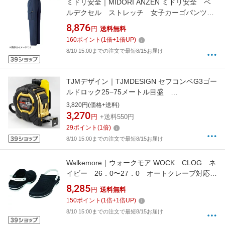
ミドリ安全｜MIDORI ANZEN ミドリ安全 ベ
ルデクセル ストレッチ 女子カーゴパンツ
VEL527C下 13
8,876
円
送料無料
160
ポイント
(
1
倍+
1
倍UP)
8/10 15:00までの注文で最短8/15お届け
TJMデザイン｜TJMDESIGN セフコンベG3ゴー
ルドロック25−75メートル目盛
SFG3GL2575BL
3,820円(価格+送料)
3,270
円
+送料550円
29
ポイント
(
1
倍)
8/10 15:00までの注文で最短8/15お届け
Walkemore｜ウォークモア WOCK CLOG ネ
イビー 26．0〜27．0 オートクレーブ対応
134℃ 10004362-4142
8,285
円
送料無料
150
ポイント
(
1
倍+
1
倍UP)
8/10 15:00までの注文で最短8/15お届け