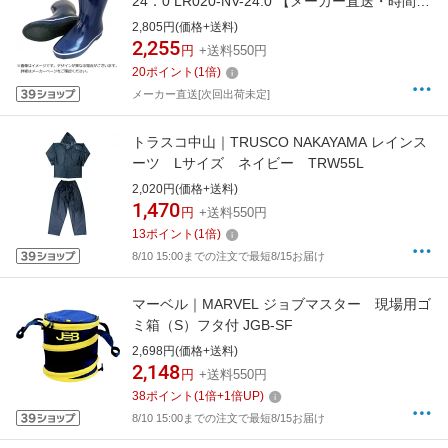
24．0 LR020-NV-24.0 【メーカー直送・時間指
定・返品不可】
2,805円(価格+送料)
2,255
円
+送料550円
20
ポイント
(
1
倍)
メーカー直送[次回出荷未定]
トラスコ中山｜TRUSCO NAKAYAMA レインス
ーツ Lサイズ ネイビー TRW55L
2,020円(価格+送料)
1,470
円
+送料550円
13
ポイント
(
1
倍)
8/10 15:00までの注文で最短8/15お届け
マーベル｜MARVEL ジョブマスター 現場用ゴ
ミ箱（S）フタ付 JGB-SF
2,698円(価格+送料)
2,148
円
+送料550円
38
ポイント
(
1
倍+
1
倍UP)
8/10 15:00までの注文で最短8/15お届け