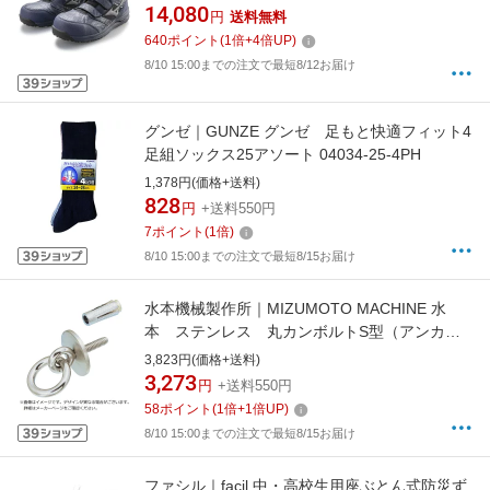
オールマイティLSII21M 靴幅：3E相当(ネイビ
14,080
円
送料無料
ー×ダークシルバー) F1GA2200【JSAA・普通
640
ポイント
(
1
倍+
4
倍UP)
作業用(A種)認定品 耐滑 プロテクティブスニー
8/10 15:00までの注文で最短8/12お届け
カー】
グンゼ｜GUNZE グンゼ 足もと快適フィット4
足組ソックス25アソート 04034-25-4PH
1,378円(価格+送料)
828
円
+送料550円
7
ポイント
(
1
倍)
8/10 15:00までの注文で最短8/15お届け
水本機械製作所｜MIZUMOTO MACHINE 水
本 ステンレス 丸カンボルトS型（アンカー
プラグ付） 捻子径W−3／8 B-937
3,823円(価格+送料)
3,273
円
+送料550円
58
ポイント
(
1
倍+
1
倍UP)
8/10 15:00までの注文で最短8/15お届け
ファシル｜facil 中・高校生用座ぶとん式防災ず