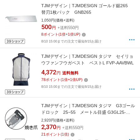
TJMデザイン｜TJMDESIGN ゴールド鋸265
替刃1枚パック GNB265
1,050円(価格+送料)
500
円
+送料550円
8
ポイント
(
1
倍+
1
倍UP)
8/10 15:00までの注文で最短8/15お届け
TJMデザイン｜TJMDESIGN タジマ セイリョ
ウファンフウガベスト ベストL FVP-AAVBWL
4,372
円
送料無料
78
ポイント
(
1
倍+
1
倍UP)
8/10 15:00までの注文で最短8/15お届け
TJMデザイン｜TJMDESIGN タジマ G3ゴール
ドロック 25−55 メートル目盛 G3GL25-
55BL
2,920円(価格+送料)
2,370
円
+送料550円
21
ポイント
(
1
倍)