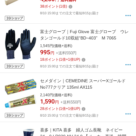
38
ポイント
(
1
倍)
8/10 15:00までの注文で最短8/15お届け
富士グローブ｜Fuji Glove 富士グローブ ウレ
タンゴールド10双組“BD−403” M 7065
1,545円(価格+送料)
995
円
+送料550円
18
ポイント
(
1
倍+
1
倍UP)
8/10 15:00までの注文で最短8/15お届け
セメダイン｜CEMEDINE スーパーXゴールド
No777クリア 135ml AX115
2,140円(価格+送料)
1,590
円
+送料550円
28
ポイント
(
1
倍+
1
倍UP)
8/10 15:00までの注文で最短8/15お届け
喜多｜KITA 喜多 婦人ゴム長靴 ネイビー