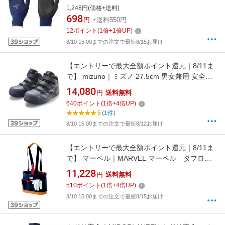
1,248円(価格+送料)
698
円
+送料550円
12
ポイント
(
1
倍+
1
倍UP)
8/10 15:00までの注文で最短8/15お届け
【エントリーで最大全額ポイント還元｜8/11ま
で】 mizuno｜ミズノ 27.5cm 男女兼用 安全靴
オールマイティLSII21M 靴幅：3E相当(ネイビ
14,080
円
送料無料
ー×ダークシルバー) F1GA2200【JSAA・普通
640
ポイント
(
1
倍+
4
倍UP)
作業用(A種)認定品 耐滑 プロテクティブスニー
5
(1件)
カー】
8/10 15:00までの注文で最短8/12お届け
【エントリーで最大全額ポイント還元｜8/11ま
で】 マーベル｜MARVEL マーベル タフロン
ポケットバッグ MDP-908
11,228
円
送料無料
510
ポイント
(
1
倍+
4
倍UP)
8/10 15:00までの注文で最短8/15お届け