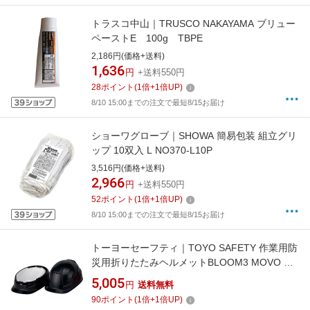
トラスコ中山｜TRUSCO NAKAYAMA ブリュー
ペーストE 100g TBPE
2,186円(価格+送料)
1,636
円
+送料550円
28
ポイント
(
1
倍+
1
倍UP)
8/10 15:00までの注文で最短8/15お届け
ショーワグローブ｜SHOWA 簡易包装 組立グリ
ップ 10双入 L NO370-L10P
3,516円(価格+送料)
2,966
円
+送料550円
52
ポイント
(
1
倍+
1
倍UP)
8/10 15:00までの注文で最短8/15お届け
トーヨーセーフティ｜TOYO SAFETY 作業用防
災用折りたたみヘルメットBLOOM3 MOVO 紺
NO.105
5,005
円
送料無料
90
ポイント
(
1
倍+
1
倍UP)