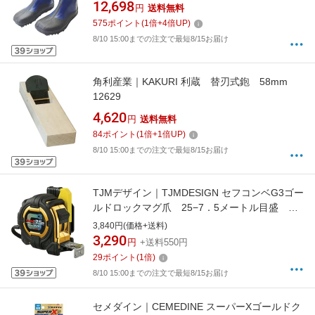
ハゼ先丸NS 112A-260CM
12,698
円
送料無料
575
ポイント
(
1
倍+
4
倍UP)
8/10 15:00までの注文で最短8/15お届け
角利産業｜KAKURI 利蔵 替刃式鉋 58mm
12629
4,620
円
送料無料
84
ポイント
(
1
倍+
1
倍UP)
8/10 15:00までの注文で最短8/15お届け
TJMデザイン｜TJMDESIGN セフコンベG3ゴー
ルドロックマグ爪 25−7．5メートル目盛
SFG3GLM2575BL
3,840円(価格+送料)
3,290
円
+送料550円
29
ポイント
(
1
倍)
8/10 15:00までの注文で最短8/15お届け
セメダイン｜CEMEDINE スーパーXゴールドク