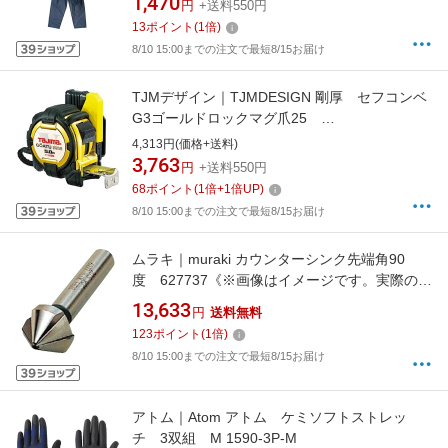
1,470
円
+送料550円
13
ポイント
(
1
倍)
8/10 15:00までの注文で最短8/15お届け
TJMデザイン｜TJMDESIGN 剛厚 セフコンベ
G3ゴールドロックマグ爪25
GASFG3GLM2550BL
4,313円(価格+送料)
3,763
円
+送料550円
68
ポイント
(
1
倍+
1
倍UP)
8/10 15:00までの注文で最短8/15お届け
ムラキ｜muraki カウンターシンク先端角90
度 627737《※画像はイメージです。実際の商
品とは異なります》
13,633
円
送料無料
123
ポイント
(
1
倍)
8/10 15:00までの注文で最短8/15お届け
アトム｜Atom アトム ケミソフトストレッ
チ 3双組 M 1590-3P-M