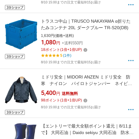
8/10 15:00までの注文で最短8/15お届け
トラスコ中山｜TRUSCO NAKAYAMA α折りた
たみコンテナ 20L ダークブルー TR-S20(DB)
1,630円(価格+送料)
1,080
円
+送料550円
18
ポイント
(
1
倍+
1
倍UP)
5
(1件)
8/10 15:00までの注文で最短8/15お届け
ミドリ安全｜MIDORI ANZEN ミドリ安全 防
寒 ナイロン パイロトジャンパー ネイビ
ー L PJ07-UE-L
5,400
円
送料無料
98
ポイント
(
1
倍+
1
倍UP)
8/10 15:00までの注文で最短8/15お届け
【エントリーで最大全額ポイント還元｜8/11ま
で】 大同石油｜Daido sekiyu 大同石油 防水コ