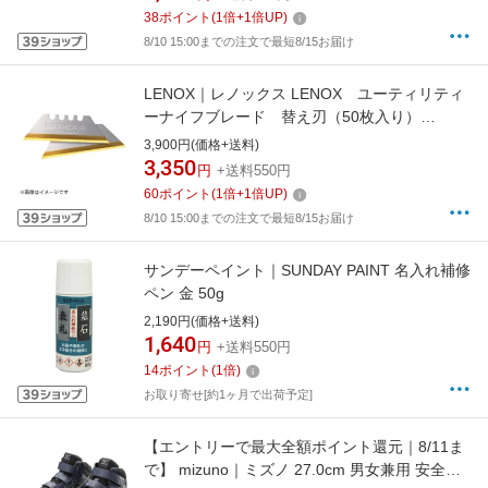
38
ポイント
(
1
倍+
1
倍UP)
8/10 15:00までの注文で最短8/15お届け
LENOX｜レノックス LENOX ユーティリティ
ーナイフブレード 替え刃（50枚入り）
20351GOLD50D
3,900円(価格+送料)
3,350
円
+送料550円
60
ポイント
(
1
倍+
1
倍UP)
8/10 15:00までの注文で最短8/15お届け
サンデーペイント｜SUNDAY PAINT 名入れ補修
ペン 金 50g
2,190円(価格+送料)
1,640
円
+送料550円
14
ポイント
(
1
倍)
お取り寄せ[約1ヶ月で出荷予定]
【エントリーで最大全額ポイント還元｜8/11ま
で】 mizuno｜ミズノ 27.0cm 男女兼用 安全靴