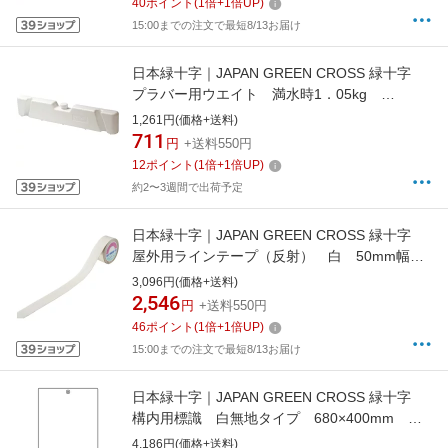
40
ポイント
(
1
倍+
1
倍UP)
15:00までの注文で最短8/13お届け
日本緑十字｜JAPAN GREEN CROSS 緑十字
プラバー用ウエイト 満水時1．05kg
85×452×405mm 122330
1,261円(価格+送料)
711
円
+送料550円
12
ポイント
(
1
倍+
1
倍UP)
約2〜3週間で出荷予定
日本緑十字｜JAPAN GREEN CROSS 緑十字
屋外用ラインテープ（反射） 白 50mm幅
×5m 合成ゴム 105055
3,096円(価格+送料)
2,546
円
+送料550円
46
ポイント
(
1
倍+
1
倍UP)
15:00までの注文で最短8/13お届け
日本緑十字｜JAPAN GREEN CROSS 緑十字
構内用標識 白無地タイプ 680×400mm ス
チール 山型 108510
4,186円(価格+送料)