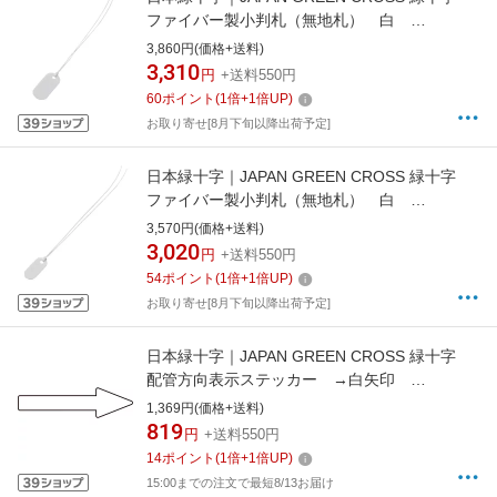
ファイバー製小判札（無地札） 白
32×16mm 100枚組 ヒモ付 200312
3,860円(価格+送料)
3,310
円
+送料550円
60
ポイント
(
1
倍+
1
倍UP)
お取り寄せ[8月下旬以降出荷予定]
日本緑十字｜JAPAN GREEN CROSS 緑十字
ファイバー製小判札（無地札） 白
24×11mm 100枚組 ヒモ付 200311
3,570円(価格+送料)
3,020
円
+送料550円
54
ポイント
(
1
倍+
1
倍UP)
お取り寄せ[8月下旬以降出荷予定]
日本緑十字｜JAPAN GREEN CROSS 緑十字
配管方向表示ステッカー →白矢印
20×70mm 10枚組 アルミ 193492
1,369円(価格+送料)
819
円
+送料550円
14
ポイント
(
1
倍+
1
倍UP)
15:00までの注文で最短8/13お届け