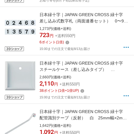
お取り寄せ[8月下旬以降出荷予定]
日本緑十字｜JAPAN GREEN CROSS 緑十字
差し込み式数字札（両面連番セット） 0〜9
5枚組 75×75mm 228033
1,273円(価格+送料)
723
円
+送料550円
6
ポイント
(
1
倍)
15:00までの注文で最短8/13お届け
日本緑十字｜JAPAN GREEN CROSS 緑十字
スチールケース（差し込みタイプ）
50×50mm用 プレート別売 228040
2,660円(価格+送料)
2,110
円
+送料550円
38
ポイント
(
1
倍+
1
倍UP)
15:00までの注文で最短8/13お届け
日本緑十字｜JAPAN GREEN CROSS 緑十字
配管識別テープ（反射） 白 25mm幅×2m
ポリエステル 188301
1,642円(価格+送料)
1,092
円
+送料550円