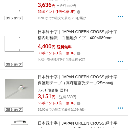
3,636
円
+送料550円
66
ポイント
(
1
倍+
1
倍UP)
15:00までの注文で最短8/13お届け
日本緑十字｜JAPAN GREEN CROSS 緑十字
構内用標識 白無地タイプ 400×680mm ス
チール 山型 108520
4,400
円
送料無料
80
ポイント
(
1
倍+
1
倍UP)
お取り寄せ[8月下旬以降出荷予定]
日本緑十字｜JAPAN GREEN CROSS 緑十字
保護用テープ（高輝度蓄光テープ25mm幅
用） 50mm幅×5．2m 072006
3,701円(価格+送料)
3,151
円
+送料550円
56
ポイント
(
1
倍+
1
倍UP)
15:00までの注文で最短8/13お届け
日本緑十字｜JAPAN GREEN CROSS 緑十字