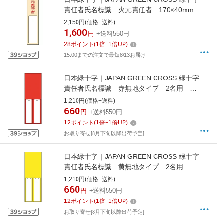
責任者氏名標識 火元責任者 170×40mm 名
札差込式 エンビ 046400
2,150円(価格+送料)
1,600
円
+送料550円
28
ポイント
(
1
倍+
1
倍UP)
15:00までの注文で最短8/13お届け
日本緑十字｜JAPAN GREEN CROSS 緑十字
責任者氏名標識 赤無地タイプ 2名用
150×50mm 名札差込式 エンビ 046221
1,210円(価格+送料)
660
円
+送料550円
12
ポイント
(
1
倍+
1
倍UP)
お取り寄せ[8月下旬以降出荷予定]
日本緑十字｜JAPAN GREEN CROSS 緑十字
責任者氏名標識 黄無地タイプ 2名用
150×50mm 名札差込式 エンビ 046222
1,210円(価格+送料)
660
円
+送料550円
12
ポイント
(
1
倍+
1
倍UP)
お取り寄せ[8月下旬以降出荷予定]