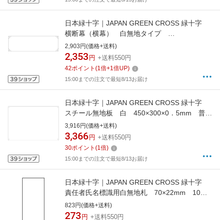
日本緑十字｜JAPAN GREEN CROSS 緑十字
横断幕（横幕） 白無地タイプ
450×1580mm ナイロンターポリン 123100
2,903円(価格+送料)
2,353
円
+送料550円
42
ポイント
(
1
倍+
1
倍UP)
15:00までの注文で最短8/13お届け
日本緑十字｜JAPAN GREEN CROSS 緑十字
スチール無地板 白 450×300×0．5mm 普通
山型 058331
3,916円(価格+送料)
3,366
円
+送料550円
30
ポイント
(
1
倍)
15:00までの注文で最短8/13お届け
日本緑十字｜JAPAN GREEN CROSS 緑十字
責任者氏名標識用白無地札 70×22mm 10枚
組 エンビ 046907
823円(価格+送料)
273
円
+送料550円