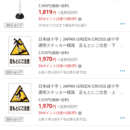
段タイプ 高さ837mm PE 141003
2,369円(価格+送料)
1,819
円
+送料550円
32
ポイント
(
1
倍+
1
倍UP)
15:00までの注文で最短8/13お届け
日本緑十字｜JAPAN GREEN CROSS 緑十字
透明ステッカー標識 足もとにご注意・下
150×115mm 5枚組 ガラス用 207110
2,520円(価格+送料)
1,970
円
+送料550円
34
ポイント
(
1
倍+
1
倍UP)
お取り寄せ[8月下旬以降出荷予定]
日本緑十字｜JAPAN GREEN CROSS 緑十字
透明ステッカー標識 足もとにご注意・上
150×115mm 5枚組 ガラス用 207111
2,520円(価格+送料)
1,970
円
+送料550円
34
ポイント
(
1
倍+
1
倍UP)
お取り寄せ[8月下旬以降出荷予定]