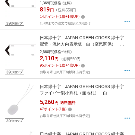
80×210mm 軟硬質エンビ 174301
1,369円(価格+送料)
819
円
+送料550円
14
ポイント
(
1
倍+
1
倍UP)
15:00までの注文で最短8/13お届け
日本緑十字｜JAPAN GREEN CROSS 緑十字
配管・流体方向表示板 白（空気関係）
120×420mm 軟硬質エンビ 174101
2,660円(価格+送料)
2,110
円
+送料550円
95
ポイント
(
1
倍+
4
倍UP)
お取り寄せ[8月下旬以降出荷予定]
日本緑十字｜JAPAN GREEN CROSS 緑十字
ファイバー製小判札（無地札） 白
55×37mm 100枚組 ヒモ付 200314
5,260
円
送料無料
47
ポイント
(
1
倍)
お取り寄せ[8月下旬以降出荷予定]
日本緑十字｜JAPAN GREEN CROSS 緑十字