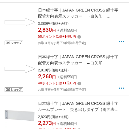
日本緑十字｜JAPAN GREEN CROSS 緑十字
配管方向表示ステッカー →白矢印
55×200mm 10枚組 アルミ 193189
3,380円(価格+送料)
2,830
円
+送料550円
50
ポイント
(
1
倍+
1
倍UP)
お取り寄せ[8月下旬以降出荷予定]
日本緑十字｜JAPAN GREEN CROSS 緑十字
配管方向表示ステッカー →白矢印
40×150mm 10枚組 アルミ 193290
2,810円(価格+送料)
2,260
円
+送料550円
40
ポイント
(
1
倍+
1
倍UP)
お取り寄せ[8月下旬以降出荷予定]
日本緑十字｜JAPAN GREEN CROSS 緑十字
ルームプレート 突き出しタイプ（両面表
示） 80×260mm 樹脂製 213300
2,823円(価格+送料)
2,273
円
+送料550円