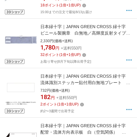
18
ポイント
(
1
倍+
1
倍UP)
15:00までの注文で最短8/13お届け
日本緑十字｜JAPAN GREEN CROSS 緑十字
ビニール製腕章 白無地／高輝度反射タイプ
90×400mm 軟質エンビ 140301
2,330円(価格+送料)
1,780
円
+送料550円
32
ポイント
(
1
倍+
1
倍UP)
お取り寄せ[8月下旬以降出荷予定]
日本緑十字｜JAPAN GREEN CROSS 緑十字
流体識別ステッカー貼付用白無地プレート
80×240mm エンビ 173700
732円(価格+送料)
182
円
+送料550円
2
ポイント
(
1
倍+
1
倍UP)
約2〜3週間で出荷予定
日本緑十字｜JAPAN GREEN CROSS 緑十字
配管・流体方向表示板 白（空気関係）