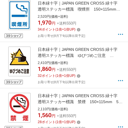
日本緑十字｜JAPAN GREEN CROSS 緑十字
透明ステッカー標識 喫煙所 150×115mm 5
枚組 ガラス用 207107
2,520円(価格+送料)
1,970
円
+送料550円
34
ポイント
(
1
倍+
1
倍UP)
お取り寄せ[8月下旬以降出荷予定]
日本緑十字｜JAPAN GREEN CROSS 緑十字
透明ステッカー標識 ゆびづめご注意
150×115mm 5枚組 ガラス用 207109
2,410円(価格+送料)
1,860
円
+送料550円
32
ポイント
(
1
倍+
1
倍UP)
お取り寄せ[8月下旬以降出荷予定]
日本緑十字｜JAPAN GREEN CROSS 緑十字
透明ステッカー標識 禁煙 150×115mm 5枚
組 ガラス用 207102
2,110円(価格+送料)
1,560
円
+送料550円
28
ポイント
(
1
倍+
1
倍UP)