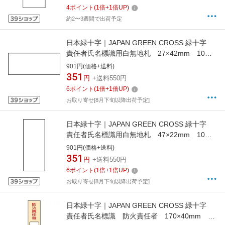
4
ポイント
(
1
倍+
1
倍UP)
約2〜3週間で出荷予定
日本緑十字｜JAPAN GREEN CROSS 緑十字
責任者氏名標識用白無地札 27×42mm 10枚
組 エンビ 046906
901円(価格+送料)
351
円
+送料550円
6
ポイント
(
1
倍+
1
倍UP)
お取り寄せ[8月下旬以降出荷予定]
日本緑十字｜JAPAN GREEN CROSS 緑十字
責任者氏名標識用白無地札 47×22mm 10枚
組 エンビ 046909
901円(価格+送料)
351
円
+送料550円
6
ポイント
(
1
倍+
1
倍UP)
お取り寄せ[8月下旬以降出荷予定]
日本緑十字｜JAPAN GREEN CROSS 緑十字
責任者氏名標識 防火責任者 170×40mm 名