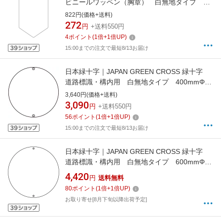
ビニールワッペン（胸章） 白無地タイプ
90×60mm 軟質エンビ 126101
822円(価格+送料)
272
円
+送料550円
4
ポイント
(
1
倍+
1
倍UP)
15:00までの注文で最短8/13お届け
日本緑十字｜JAPAN GREEN CROSS 緑十字
道路標識・構内用 白無地タイプ 400mmΦ
スチール 133300
3,640円(価格+送料)
3,090
円
+送料550円
56
ポイント
(
1
倍+
1
倍UP)
15:00までの注文で最短8/13お届け
日本緑十字｜JAPAN GREEN CROSS 緑十字
道路標識・構内用 白無地タイプ 600mmΦ
スチール 133011
4,420
円
送料無料
80
ポイント
(
1
倍+
1
倍UP)
お取り寄せ[8月下旬以降出荷予定]