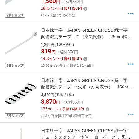
1,560
円
+送料550円
28
ポイント
(
1
倍+
1
倍UP)
約2〜3週間で出荷予定
日本緑十字｜JAPAN GREEN CROSS 緑十字
配管識別テープ 白（空気関係） 25mm幅
×2m アルミ 188510
1,369円(価格+送料)
819
円
+送料550円
14
ポイント
(
1
倍+
1
倍UP)
15:00までの注文で最短8/13お届け
日本緑十字｜JAPAN GREEN CROSS 緑十字
配管識別テープ ↑矢印（方向表示） 150mm
幅×2m アルミ 185518
4,420円(価格+送料)
3,870
円
+送料550円
175
ポイント
(
1
倍+
4
倍UP)
お取り寄せ[8月下旬以降出荷予定]
日本緑十字｜JAPAN GREEN CROSS 緑十字
チェーンスタンド 本体： 白 ベース： 黒 2