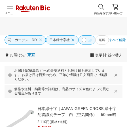
メニュー
商品を探す
買い物かご
花・ガーデン・DIY
日本緑十字社
送料
すべて解除
東京
お届け先:
表示
並べ替え
お届け先(離島除く)への最安送料とお届け日を表示していま
す。 お届け日は目安のため、正確な情報は注文画面でご確認
ください。
価格や送料、納期等の詳細は、商品のサイズや色によって異な
る場合があります
日本緑十字｜JAPAN GREEN CROSS 緑十字
配管識別テープ 白（空気関係） 50mm幅
×2m アルミ 187510
2,110円(価格+送料)