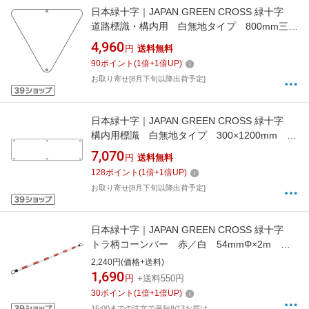
日本緑十字｜JAPAN GREEN CROSS 緑十字
道路標識・構内用 白無地タイプ 800mm三
角 スチール 133021
4,960
円
送料無料
90
ポイント
(
1
倍+
1
倍UP)
お取り寄せ[8月下旬以降出荷予定]
日本緑十字｜JAPAN GREEN CROSS 緑十字
構内用標識 白無地タイプ 300×1200mm ス
チール 135301
7,070
円
送料無料
128
ポイント
(
1
倍+
1
倍UP)
お取り寄せ[8月下旬以降出荷予定]
日本緑十字｜JAPAN GREEN CROSS 緑十字
トラ柄コーンバー 赤／白 54mmΦ×2m 反
射タイプ ABS樹脂 122103
2,240円(価格+送料)
1,690
円
+送料550円
30
ポイント
(
1
倍+
1
倍UP)
15:00までの注文で最短8/13お届け