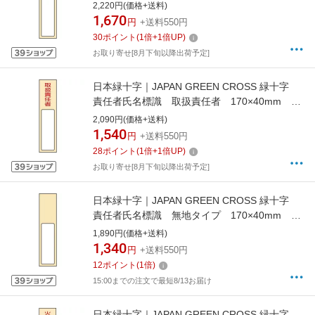
札差込式 エンビ 046401
2,220円(価格+送料)
1,670
円
+送料550円
30
ポイント
(
1
倍+
1
倍UP)
お取り寄せ[8月下旬以降出荷予定]
日本緑十字｜JAPAN GREEN CROSS 緑十字
責任者氏名標識 取扱責任者 170×40mm 名
札差込式 エンビ 046402
2,090円(価格+送料)
1,540
円
+送料550円
28
ポイント
(
1
倍+
1
倍UP)
お取り寄せ[8月下旬以降出荷予定]
日本緑十字｜JAPAN GREEN CROSS 緑十字
責任者氏名標識 無地タイプ 170×40mm 名
札差込式 エンビ 046420
1,890円(価格+送料)
1,340
円
+送料550円
12
ポイント
(
1
倍)
15:00までの注文で最短8/13お届け
日本緑十字｜JAPAN GREEN CROSS 緑十字