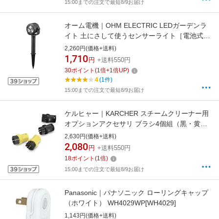
15:00までの注文で最短8/9お届け
オーム電機｜OHM ELECTRIC LEDガーデンラ
イト 土にさして使うセンサーライト［電池式/
昼白色］ LS-B300GS-2 [白色 /乾電池式]
2,260円(価格+送料)
1,710
円
+送料550円
30
ポイント
(
1
倍+
1
倍UP)
4
(1件)
15:00までの注文で最短8/9お届け
ケルヒャー｜KARCHER スチームクリーナー用
オプションアクセサリ ブラシ4個組（黒・黄
色） 2.863-282.0
2,630円(価格+送料)
2,080
円
+送料550円
18
ポイント
(
1
倍)
15:00までの注文で最短8/9お届け
Panasonic｜パナソニック ローリングキャップ
（ホワイト） WH4029WP[WH4029]
1,143円(価格+送料)