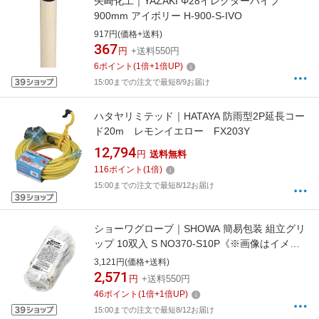
矢崎化工｜YAZAKI Φ28イレクターパイプ
900mm アイボリー H-900-S-IVO
917円(価格+送料)
367
円
+送料550円
6
ポイント
(
1
倍+
1
倍UP)
15:00までの注文で最短8/9お届け
ハタヤリミテッド｜HATAYA 防雨型2P延長コー
ド20m レモンイエロー FX203Y
12,794
円
送料無料
116
ポイント
(
1
倍)
15:00までの注文で最短8/12お届け
ショーワグローブ｜SHOWA 簡易包装 組立グリ
ップ 10双入 S NO370-S10P《※画像はイメー
ジです。実際の商品とは異なります》
3,121円(価格+送料)
2,571
円
+送料550円
46
ポイント
(
1
倍+
1
倍UP)
15:00までの注文で最短8/12お届け