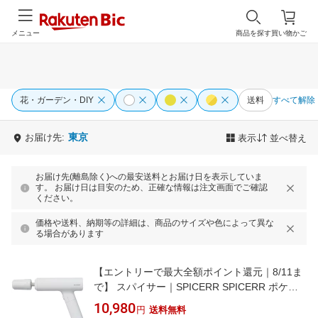
メニュー
商品を探す
買い物かご
花・ガーデン・DIY
送料
すべて解除
東京
お届け先:
表示
並べ替え
お届け先(離島除く)への最安送料とお届け日を表示していま
す。 お届け日は目安のため、正確な情報は注文画面でご確認
ください。
価格や送料、納期等の詳細は、商品のサイズや色によって異な
る場合があります
【エントリーで最大全額ポイント還元｜8/11ま
で】 スパイサー｜SPICERR SPICERR ポケッ
タブル高圧洗浄機 SWU-201(WH) SPICERR ホ
10,980
円
送料無料
ワイト SWU-201(WH)