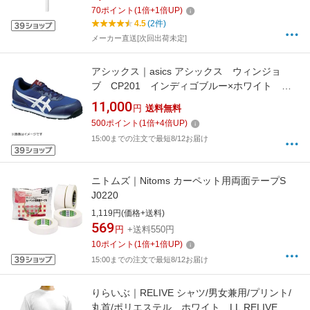
70
ポイント
(
1
倍+
1
倍UP)
4.5
(2件)
メーカー直送[次回出荷未定]
アシックス｜asics アシックス ウィンジョ
ブ CP201 インディゴブルー×ホワイト
26．0cm
11,000
円
送料無料
500
ポイント
(
1
倍+
4
倍UP)
15:00までの注文で最短8/12お届け
ニトムズ｜Nitoms カーペット用両面テープS
J0220
1,119円(価格+送料)
569
円
+送料550円
10
ポイント
(
1
倍+
1
倍UP)
15:00までの注文で最短8/12お届け
りらいぶ｜RELIVE シャツ/男女兼用/プリント/
丸首/ポリエステル ホワイト LL RELIVE