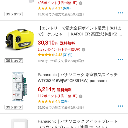
495
ポイント
(
1
倍+
4
倍UP)
4.17
(6件)
15:00までの注文で最短8/9お届け
【エントリーで最大全額ポイント還元｜8/11ま
で】 ケルヒャー｜KARCHER 高圧洗浄機 K2 サ
イレント 1.600-920.0 [50/60Hz]
30,310
円
送料無料
1,375
ポイント
(
1
倍+
4
倍UP)
4.42
(31件)
15:00までの注文で最短8/9お届け
Panasonic｜パナソニック 浴室換気スイッチ
WTC53916W[WTC53916W] panasonic
6,214
円
送料無料
112
ポイント
(
1
倍+
1
倍UP)
4.5
(2件)
15:00までの注文で最短8/9お届け
Panasonic｜パナソニック スイッチプレート
（ラウンドプレート・1連用 ホワイト）