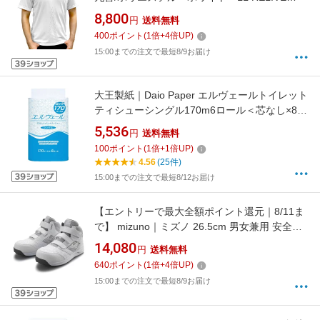
TPC-001-WHT-LL [ユニセックス /2Lサイズ]
8,800
円
送料無料
400
ポイント
(
1
倍+
4
倍UP)
15:00までの注文で最短8/9お届け
大王製紙｜Daio Paper エルヴェールトイレット
ティシューシングル170m6ロール＜芯なし×8パ
ック ケース販売＞[723282]
5,536
円
送料無料
100
ポイント
(
1
倍+
1
倍UP)
4.56
(25件)
15:00までの注文で最短8/12お届け
【エントリーで最大全額ポイント還元｜8/11ま
で】 mizuno｜ミズノ 26.5cm 男女兼用 安全靴
オールマイティLSII21M 靴幅：3E相当(ホワイ
14,080
円
送料無料
ト×シルバー) F1GA2200【JSAA・普通作業用
640
ポイント
(
1
倍+
4
倍UP)
(A種)認定品 耐滑 プロテクティブスニーカー】
15:00までの注文で最短8/9お届け