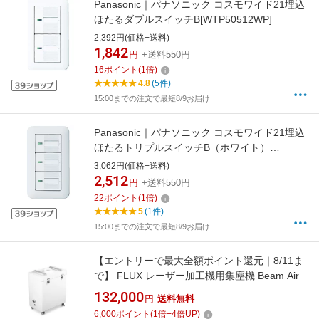
Panasonic｜パナソニック コスモワイド21埋込
ほたるダブルスイッチB[WTP50512WP]
2,392円(価格+送料)
1,842
円
+送料550円
16
ポイント
(
1
倍)
4.8
(5件)
15:00までの注文で最短8/9お届け
Panasonic｜パナソニック コスモワイド21埋込
ほたるトリプルスイッチB（ホワイト）
WTP50513WP[WTP50513WP]
3,062円(価格+送料)
2,512
円
+送料550円
22
ポイント
(
1
倍)
5
(1件)
15:00までの注文で最短8/9お届け
【エントリーで最大全額ポイント還元｜8/11ま
で】 FLUX レーザー加工機用集塵機 Beam Air
132,000
円
送料無料
6,000
ポイント
(
1
倍+
4
倍UP)