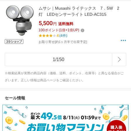
ムサシ｜Musashi ライテックス 7．5W 2
灯 LEDセンサーライト LED-AC315
5,500
円
送料無料
100
ポイント
(
1
倍+
1
倍UP)
4
(4件)
お取り寄せ[約1ヶ月半で出荷予定]
1
/
150
※検索結果が実際の商品内容（価格、送料、ポイント、在庫等）と異なる場合がご
ざいます。正しい情報は商品ページをご確認ください。
セール情報