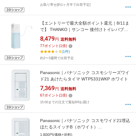
お取り寄せ[約1ヶ月半で出荷予定]
【エントリーで最大全額ポイント還元｜8/11ま
で】 THANKO｜サンコー 後付けトイレバブル
クッション「あわらくBIG」 サンコー ホワイト
8,479
円
送料無料
TBAB25SWH
77
ポイント
(
1
倍)
4
(1件)
約2〜3週間で出荷予定
Panasonic｜パナソニック コスモシリーズワイ
ド21 あけたらタイマ WTP5331WKP ホワイト
7,369
円
送料無料
67
ポイント
(
1
倍)
15:00までの注文で最短8/9お届け
Panasonic｜パナソニック コスモワイド21埋込
ほたるスイッチB（ホワイト）
WTP50511WP[WTP50511WP]
1,800円(価格+送料)