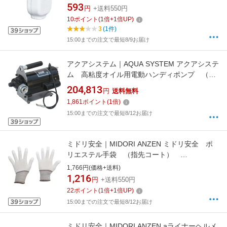
593
円
+送料550円
10
ポイント
(
1
倍+
1
倍UP)
3
(1件)
15:00までの注文で最短8/9お届け
アクアシステム｜AQUA SYSTEM アクアシステ
ム 高粘度オイル用電動ハンディポンプ （単
相200V） 油
204,813
円
送料無料
1,861
ポイント
(
1
倍)
15:00までの注文で最短8/12お届け
ミドリ安全｜MIDORI ANZEN ミドリ安全 ポ
リエステル手袋 （指先コート）
SPU−131N SS 10双入 SPU-131N-SS
1,766円(価格+送料)
1,216
円
+送料550円
22
ポイント
(
1
倍+
1
倍UP)
15:00までの注文で最短8/12お届け
ミドリ安全｜MIDORI ANZEN aライナーヘルメ