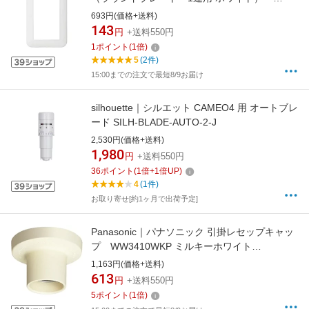
WTC7101W[WTC7101W] panasonic
693円(価格+送料)
143
円
+送料550円
1
ポイント
(
1
倍)
5
(2件)
15:00までの注文で最短8/9お届け
silhouette｜シルエット CAMEO4 用 オートブレ
ード SILH-BLADE-AUTO-2-J
2,530円(価格+送料)
1,980
円
+送料550円
36
ポイント
(
1
倍+
1
倍UP)
4
(1件)
お取り寄せ[約1ヶ月で出荷予定]
Panasonic｜パナソニック 引掛レセップキャッ
プ WW3410WKP ミルキーホワイト
[WW3410WKP] panasonic
1,163円(価格+送料)
613
円
+送料550円
5
ポイント
(
1
倍)