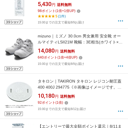
ワイド21 とったらリモコン用発信器(調光用・3
5,430
円
送料無料
チャンネル形) WTC5692WK ホワイト
98
ポイント
(
1
倍+
1
倍UP)
[WTC5692WK]
5
(1件)
15:00までの注文で最短8/9お届け
mizuno｜ミズノ 30.0cm 男女兼用 安全靴 オー
ルマイティLSII21M 靴幅：3E相当(ホワイト×シ
ルバー) F1GA2200【JSAA・普通作業用(A種)認
14,080
円
送料無料
定品 耐滑 プロテクティブスニーカー】
640
ポイント
(
1
倍+
4
倍UP)
15:00までの注文で最短8/9お届け
タキロン｜TAKIRON タキロン レジコン耐圧蓋
400 400J 294775《※画像はイメージです。実
際の商品とは異なります》
10,180
円
送料無料
92
ポイント
(
1
倍)
15:00までの注文で最短8/12お届け
【エントリーで最大全額ポイント還元｜8/11ま