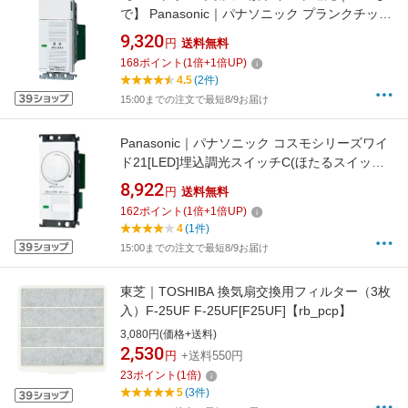
で】 Panasonic｜パナソニック プランクチップ
付あけたらタイマ(2線式) コスモシリーズワイ
9,320
円
送料無料
ド21 ホワイト WTC5331WK [スイッチ付き（一
168
ポイント
(
1
倍+
1
倍UP)
括）][WTC5331WK]
4.5
(2件)
15:00までの注文で最短8/9お届け
Panasonic｜パナソニック コスモシリーズワイ
ド21[LED]埋込調光スイッチC(ほたるスイッチ
C) WTC57521W ホワイト[WTC57521W]
8,922
円
送料無料
162
ポイント
(
1
倍+
1
倍UP)
4
(1件)
15:00までの注文で最短8/9お届け
東芝｜TOSHIBA 換気扇交換用フィルター（3枚
入）F-25UF F-25UF[F25UF]【rb_pcp】
3,080円(価格+送料)
2,530
円
+送料550円
23
ポイント
(
1
倍)
5
(3件)