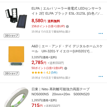
ELPA｜エルパ ソーラー発電式 LEDセンサーラ
イト 2灯 ELPA ブラック ESL-312SL [白色 /ソー
ラー式]
8,580
円
送料無料
156
ポイント
(
1
倍+
1
倍UP)
15:00までの注文で最短8/9お届け
A&D｜エー・アンド・デイ デジタルホームスケ
ール UH-3201-Y イエロー[UH3201Y]
【rb_pcp】
3,335円(価格+送料)
2,785
円
+送料550円
50
ポイント
(
1
倍+
1
倍UP)
4.2
(5件)
15:00までの注文で最短8/9お届け
日東｜Nitto 再剥離可能強力両面テープ
NO5000NS 20mm×20m 5000NS20
1,265円(価格+送料)
715
円
+送料550円