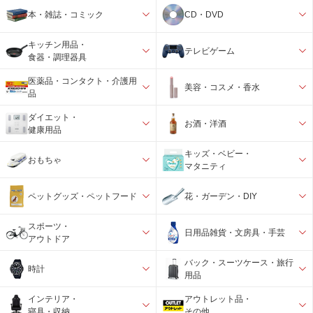
本・雑誌・コミック
CD・DVD
キッチン用品・
テレビゲーム
食器・調理器具
医薬品・コンタクト・介護用
美容・コスメ・香水
品
ダイエット・
お酒・洋酒
健康用品
キッズ・ベビー・
おもちゃ
マタニティ
ペットグッズ・ペットフード
花・ガーデン・DIY
スポーツ・
日用品雑貨・文房具・手芸
アウトドア
バック・スーツケース・旅行
時計
用品
インテリア・
アウトレット品・
寝具・収納
その他