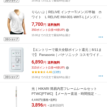
15:00までの注文で最短8/9お届け
りらいぶ｜RELIVE インナーT/メンズ/半袖 ホ
ワイト L RELIVE INV-001-WHT-L [メンズ /L
サイズ]
7,700
円
送料無料
350
ポイント
(
1
倍+
4
倍UP)
15:00までの注文で最短8/9お届け
【エントリーで最大全額ポイント還元｜8/11ま
で】 Panasonic｜パナソニック コスモワイド21
埋込電子浴室換気スイッチセット（ホワイト）
6,890
円
送料無料
WTP53916WP[WTP53916WP]
310
ポイント
(
1
倍+
4
倍UP)
4.46
(13件)
15:00までの注文で最短8/9お届け
光｜HIKARI 簡易内窓フレームレールセット
PTWC[PTWC] 【メーカー直送・時間指定・返
品不可】
4,446円(価格+送料)
3,896
円
+送料550円