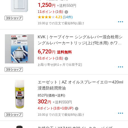
1,250
円
+送料550円
11
ポイント
(
1
倍)
4.21
(14件)
15:00までの注文で最短8/9お届け
KVK｜ケーブイケー シングルレバー混合栓用シ
ングルレバーカートリッジ(上げ吐水用) ホワイ
ト PZKM110A [1個][PZKM110A]
6,720
円
送料無料
61
ポイント
(
1
倍)
お取り寄せ[約1ヶ月で出荷予定]
エーゼット｜AZ オイルスプレーイエロー420ml
浸透防錆潤滑油
852円(価格+送料)
302
円
+送料550円
4
ポイント
(
1
倍+
1
倍UP)
15:00までの注文で最短8/9お届け