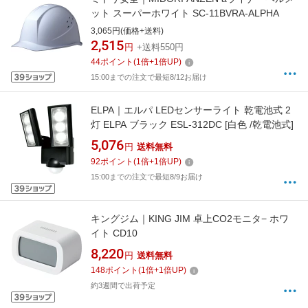
ット スーパーホワイト SC-11BVRA-ALPHA
3,065円(価格+送料)
2,515
円
+送料550円
44
ポイント
(
1
倍+
1
倍UP)
15:00までの注文で最短8/12お届け
ELPA｜エルパ LEDセンサーライト 乾電池式 2
灯 ELPA ブラック ESL-312DC [白色 /乾電池式]
5,076
円
送料無料
92
ポイント
(
1
倍+
1
倍UP)
15:00までの注文で最短8/9お届け
キングジム｜KING JIM 卓上CO2モニタ− ホワ
イト CD10
8,220
円
送料無料
148
ポイント
(
1
倍+
1
倍UP)
約3週間で出荷予定