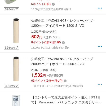
6
ポイント
(
1
倍)
15:00までの注文で最短8/12お届け
矢崎化工｜YAZAKI Φ28イレクターパイプ
1200mm アイボリー H-1200-S-IVO
1,052円(価格+送料)
502
円
+送料550円
8
ポイント
(
1
倍+
1
倍UP)
15:00までの注文で最短8/9お届け
矢崎化工｜YAZAKI Φ28イレクターパイプ
2000mm アイボリー H-2000-S-IVO
2,082円(価格+送料)
1,532
円
+送料550円
65
ポイント
(
1
倍+
4
倍UP)
【在庫有り】1〜5日で出荷予定(入金確認後)
【エントリーで最大全額ポイント還元｜8/11ま
で】 Panasonic｜パナソニック コスモシリーズ