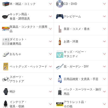
本・雑誌・コミック
CD・DVD
キッチン用品・
テレビゲーム
食器・調理器具
医薬品・コンタクト・介護用
美容・コスメ・香水
品
ダイエット・
お酒・洋酒
健康用品
キッズ・ベビー・
おもちゃ
マタニティ
ペットグッズ・ペットフード
花・ガーデン・DIY
スポーツ・
日用品雑貨・文房具・手芸
アウトドア
バック・スーツケース・旅行
時計
用品
インテリア・
アウトレット品・
寝具・収納
その他