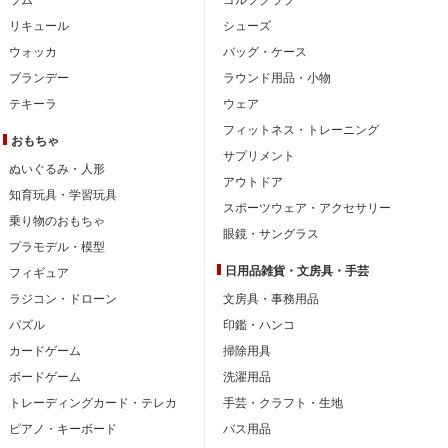
リキュール
シューズ
ウォッカ
バッグ・ケース
ブランデー
ラウンド用品・小物
テキーラ
ウェア
フィットネス・トレーニング
おもちゃ
サプリメント
ぬいぐるみ・人形
アウトドア
知育玩具・学習玩具
スポーツウェア・アクセサリー
乗り物のおもちゃ
眼鏡・サングラス
プラモデル・模型
日用品雑貨・文房具・手芸
フィギュア
ラジコン・ドローン
文房具・事務用品
パズル
印鑑・ハンコ
カードゲーム
掃除用具
ボードゲーム
洗濯用品
トレーディングカード・テレカ
手芸・クラフト・生地
ピアノ・キーボード
バス用品