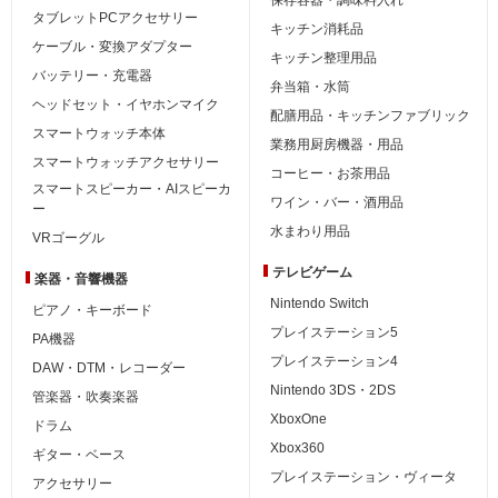
タブレットPCアクセサリー
キッチン消耗品
ケーブル・変換アダプター
キッチン整理用品
バッテリー・充電器
弁当箱・水筒
ヘッドセット・イヤホンマイク
配膳用品・キッチンファブリック
スマートウォッチ本体
業務用厨房機器・用品
スマートウォッチアクセサリー
コーヒー・お茶用品
スマートスピーカー・AIスピーカ
ワイン・バー・酒用品
ー
水まわり用品
VRゴーグル
テレビゲーム
楽器・音響機器
Nintendo Switch
ピアノ・キーボード
プレイステーション5
PA機器
プレイステーション4
DAW・DTM・レコーダー
Nintendo 3DS・2DS
管楽器・吹奏楽器
XboxOne
ドラム
Xbox360
ギター・ベース
プレイステーション・ヴィータ
アクセサリー