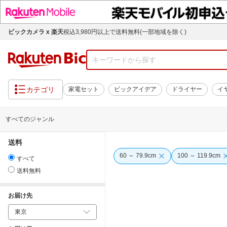
ビックカメラ x 楽天
税込3,980円以上で送料無料(一部地域を除く)
カテゴリ
家電セット
ビックアイデア
ドライヤー
イ
すべてのジャンル
送料
60 ～ 79.9cm
100 ～ 119.9cm
すべて
送料無料
お届け先