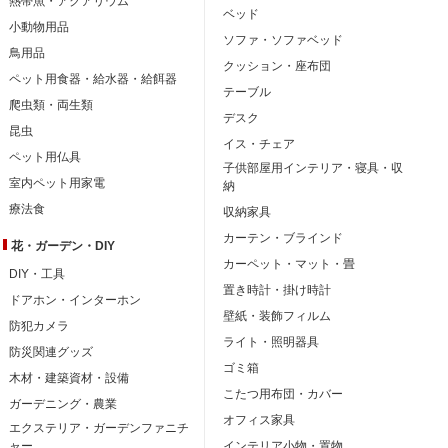
熱帯魚・アクアリウム
ベッド
小動物用品
ソファ・ソファベッド
鳥用品
クッション・座布団
ペット用食器・給水器・給餌器
テーブル
爬虫類・両生類
デスク
昆虫
イス・チェア
ペット用仏具
子供部屋用インテリア・寝具・収
室内ペット用家電
納
療法食
収納家具
カーテン・ブラインド
花・ガーデン・DIY
カーペット・マット・畳
DIY・工具
置き時計・掛け時計
ドアホン・インターホン
壁紙・装飾フィルム
防犯カメラ
ライト・照明器具
防災関連グッズ
ゴミ箱
木材・建築資材・設備
こたつ用布団・カバー
ガーデニング・農業
オフィス家具
エクステリア・ガーデンファニチ
ャー
インテリア小物・置物