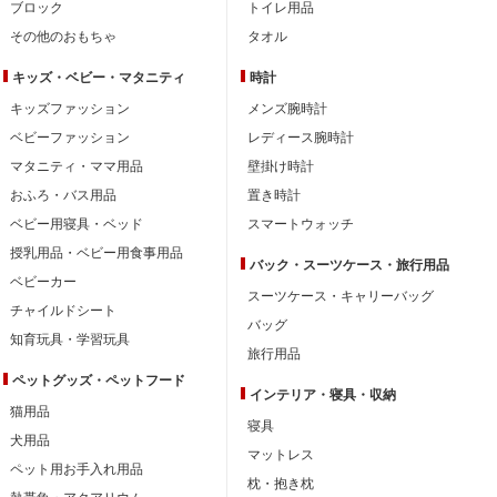
ブロック
トイレ用品
その他のおもちゃ
タオル
キッズ・ベビー・
マタニティ
時計
キッズファッション
メンズ腕時計
ベビーファッション
レディース腕時計
マタニティ・ママ用品
壁掛け時計
おふろ・バス用品
置き時計
ベビー用寝具・ベッド
スマートウォッチ
授乳用品・ベビー用食事用品
バック・スーツケース・旅行用品
ベビーカー
スーツケース・キャリーバッグ
チャイルドシート
バッグ
知育玩具・学習玩具
旅行用品
ペットグッズ・ペットフード
インテリア・
寝具・収納
猫用品
寝具
犬用品
マットレス
ペット用お手入れ用品
枕・抱き枕