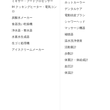
ミキサー・フードプロセッサー
ホットカーラー
IH クッキングヒーター・電気コン
デンタルケア
ロ
電動頭皮ブラシ
炭酸水メーカー
シャワーヘッド
食器洗い乾燥機
マッサージ機器
浄水器・整水器
補聴器
水素水生成器
温水洗浄便座
生ゴミ処理機
活動量計
アイスクリームメーカー
歩数計
体重計・体組成計
血圧計
体温計