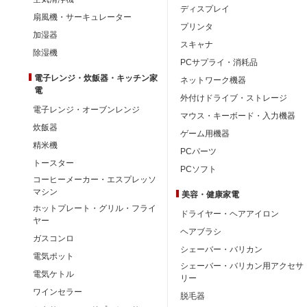
ディスプレイ
扇風機・サーキュレーター
プリンタ
加湿器
スキャナ
除湿機
PCサプライ・消耗品
電子レンジ・炊飯器・キッチン家
ネットワーク機器
電
外付けドライブ・ストレージ
電子レンジ・オーブンレンジ
マウス・キーボード・入力機器
炊飯器
ゲーム用機器
精米機
PCパーツ
トースター
PCソフト
コーヒーメーカー・エスプレッソ
マシン
美容・健康家電
ホットプレート・グリル・フライ
ドライヤー・ヘアアイロン
ヤー
ヘアブラシ
ガスコンロ
シェーバー・バリカン
電気ポット
シェーバー・バリカン用アクセサ
電気ケトル
リー
ワインセラー
脱毛器