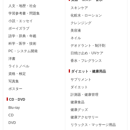
人文・地歴・社会
スキンケア
学習参考書・問題集
化粧水・ローション
小説・エッセイ
クレンジング
ボーイズラブ
美容液
語学・辞典・年鑑
ネイル
科学・医学・技術
デオドラント・制汗剤
PC・システム開発
日焼け止め・UVケア
洋書
香水・フレグランス
ライトノベル
ダイエット・
健康用品
資格・検定
サプリメント
写真集
ダイエット
ポスター
計測器・健康管理
CD・DVD
健康食品
Blu-ray
健康グッズ
CD
健康アクセサリー
DVD
リラックス・マッサージ用品