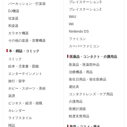
プレイステーション3
パーカッション・打楽器
プレイステーション2
DJ機器
WiiU
弦楽器
Wii
和楽器
Nintendo DS
カラオケ機器
ファミコン
その他の楽器・音響機器
スーパーファミコン
本・雑誌・コミック
医薬品・コンタクト・介護用品
コミック
医薬品・医薬部外品
絵本・児童書・図鑑
治療機器・用品
エンターテインメント
衛生日用品・衛生医療品
旅行・留学
避妊具
ホビー・スポーツ・美術
コンタクトレンズ・ケア用品
楽譜
介護用品
ビジネス・経済・就職
医療計測器
カレンダー
軽度失禁用品
ライフスタイル
雑誌
美容・コスメ・香水