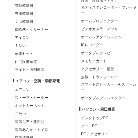
衣類乾燥機
光ディスクレコーダー・プレーヤ
ー
布団乾燥機
ホームプロジェクター
くつ乾燥機
ビデオカメラ・デッキ
掃除機・クリーナー
ホームシアターシステム
アイロン
ICレコーダー
ミシン
ポータブルテレビ
家電セット
メモリーカード
住宅設備家電
アクセサリー・部品
ライト・照明器具
無線・トランシーバー
エアコン・空調・季節家電
スマートスピーカー・AIスピーカ
エアコン
ー
ストーブ・ヒーター
ポータブルプロジェクター
ホットカーペット
パソコン・周辺機器
こたつ
デスクトップPC
電気毛布・膝掛け
ノートPC
電気あんか・カイロ
PCアクセサリー
空気清浄機