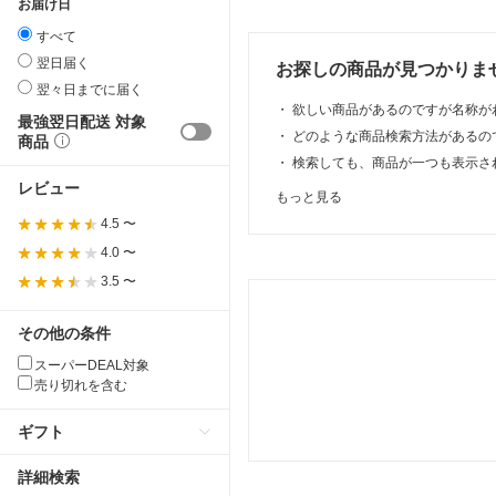
お届け日
すべて
翌日届く
お探しの商品が見つかりま
翌々日までに届く
・
欲しい商品があるのですが名称が
最強翌日配送 対象
・
どのような商品検索方法があるの
商品
・
検索しても、商品が一つも表示さ
レビュー
もっと見る
4.5 〜
4.0 〜
3.5 〜
その他の条件
スーパーDEAL対象
売り切れを含む
ギフト
詳細検索