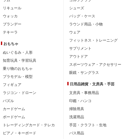
リキュール
シューズ
ウォッカ
バッグ・ケース
ブランデー
ラウンド用品・小物
テキーラ
ウェア
フィットネス・トレーニング
おもちゃ
サプリメント
ぬいぐるみ・人形
アウトドア
知育玩具・学習玩具
スポーツウェア・アクセサリー
乗り物のおもちゃ
眼鏡・サングラス
プラモデル・模型
日用品雑貨・文房具・手芸
フィギュア
ラジコン・ドローン
文房具・事務用品
パズル
印鑑・ハンコ
カードゲーム
掃除用具
ボードゲーム
洗濯用品
トレーディングカード・テレカ
手芸・クラフト・生地
ピアノ・キーボード
バス用品