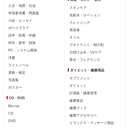
人文・地歴・社会
スキンケア
学習参考書・問題集
化粧水・ローション
小説・エッセイ
クレンジング
ボーイズラブ
美容液
語学・辞典・年鑑
ネイル
科学・医学・技術
デオドラント・制汗剤
PC・システム開発
日焼け止め・UVケア
洋書
香水・フレグランス
ライトノベル
ダイエット・
健康用品
資格・検定
サプリメント
写真集
ダイエット
ポスター
計測器・健康管理
CD・DVD
健康食品
Blu-ray
健康グッズ
CD
健康アクセサリー
DVD
リラックス・マッサージ用品