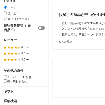
お届け日
すべて
翌日届く
お探しの商品が見つかりま
翌々日までに届く
・
欲しい商品があるのですが名称が
最強翌日配送 対象
・
どのような商品検索方法があるの
商品
・
検索しても、商品が一つも表示さ
レビュー
もっと見る
4.5 〜
4.0 〜
3.5 〜
その他の条件
スーパーDEAL対象
売り切れを含む
ギフト
詳細検索