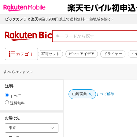
ビックカメラ x 楽天
税込3,980円以上で送料無料(一部地域を除く)
カテゴリ
家電セット
ビックアイデア
ドライヤー
イ
すべてのジャンル
送料
山崎実業
すべて解除
すべて
送料無料
お届け先