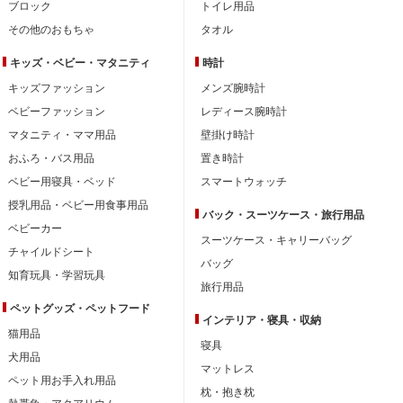
ブロック
トイレ用品
その他のおもちゃ
タオル
キッズ・ベビー・
マタニティ
時計
キッズファッション
メンズ腕時計
ベビーファッション
レディース腕時計
マタニティ・ママ用品
壁掛け時計
おふろ・バス用品
置き時計
ベビー用寝具・ベッド
スマートウォッチ
授乳用品・ベビー用食事用品
バック・スーツケース・旅行用品
ベビーカー
スーツケース・キャリーバッグ
チャイルドシート
バッグ
知育玩具・学習玩具
旅行用品
ペットグッズ・ペットフード
インテリア・
寝具・収納
猫用品
寝具
犬用品
マットレス
ペット用お手入れ用品
枕・抱き枕