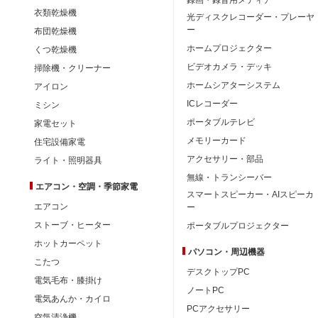
衣類乾燥機
光ディスクレコーダー・プレーヤ
ー
布団乾燥機
ホームプロジェクター
くつ乾燥機
ビデオカメラ・デッキ
掃除機・クリーナー
ホームシアターシステム
アイロン
ICレコーダー
ミシン
ポータブルテレビ
家電セット
メモリーカード
住宅設備家電
アクセサリー・部品
ライト・照明器具
無線・トランシーバー
エアコン・空調・季節家電
スマートスピーカー・AIスピーカ
エアコン
ー
ストーブ・ヒーター
ポータブルプロジェクター
ホットカーペット
パソコン・周辺機器
こたつ
デスクトップPC
電気毛布・膝掛け
ノートPC
電気あんか・カイロ
PCアクセサリー
空気清浄機