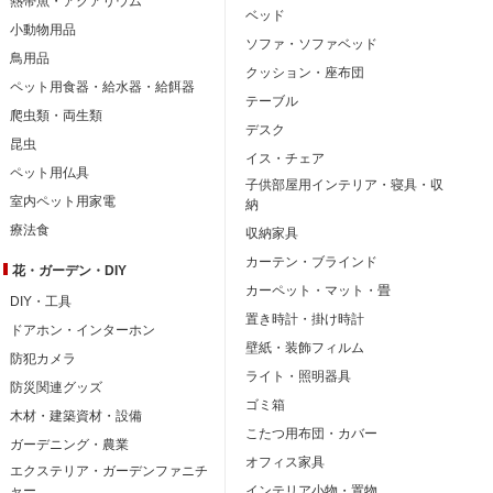
熱帯魚・アクアリウム
ベッド
小動物用品
ソファ・ソファベッド
鳥用品
クッション・座布団
ペット用食器・給水器・給餌器
テーブル
爬虫類・両生類
デスク
昆虫
イス・チェア
ペット用仏具
子供部屋用インテリア・寝具・収
室内ペット用家電
納
療法食
収納家具
カーテン・ブラインド
花・ガーデン・DIY
カーペット・マット・畳
DIY・工具
置き時計・掛け時計
ドアホン・インターホン
壁紙・装飾フィルム
防犯カメラ
ライト・照明器具
防災関連グッズ
ゴミ箱
木材・建築資材・設備
こたつ用布団・カバー
ガーデニング・農業
オフィス家具
エクステリア・ガーデンファニチ
ャー
インテリア小物・置物