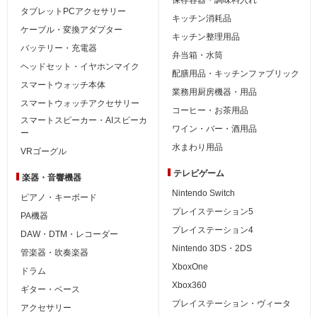
タブレットPCアクセサリー
キッチン消耗品
ケーブル・変換アダプター
キッチン整理用品
バッテリー・充電器
弁当箱・水筒
ヘッドセット・イヤホンマイク
配膳用品・キッチンファブリック
スマートウォッチ本体
業務用厨房機器・用品
スマートウォッチアクセサリー
コーヒー・お茶用品
スマートスピーカー・AIスピーカ
ワイン・バー・酒用品
ー
水まわり用品
VRゴーグル
テレビゲーム
楽器・音響機器
Nintendo Switch
ピアノ・キーボード
プレイステーション5
PA機器
プレイステーション4
DAW・DTM・レコーダー
Nintendo 3DS・2DS
管楽器・吹奏楽器
XboxOne
ドラム
Xbox360
ギター・ベース
プレイステーション・ヴィータ
アクセサリー