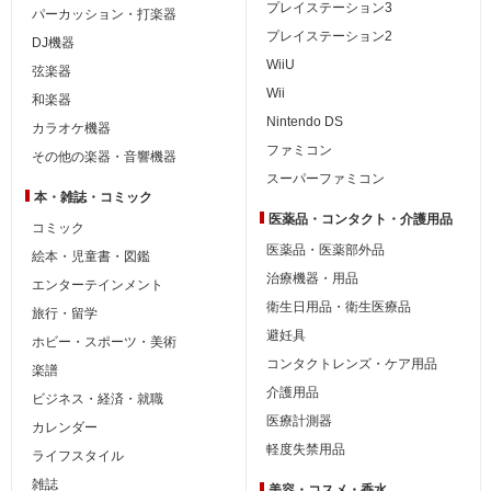
プレイステーション3
パーカッション・打楽器
プレイステーション2
DJ機器
WiiU
弦楽器
Wii
和楽器
Nintendo DS
カラオケ機器
ファミコン
その他の楽器・音響機器
スーパーファミコン
本・雑誌・コミック
医薬品・コンタクト・介護用品
コミック
医薬品・医薬部外品
絵本・児童書・図鑑
治療機器・用品
エンターテインメント
衛生日用品・衛生医療品
旅行・留学
避妊具
ホビー・スポーツ・美術
コンタクトレンズ・ケア用品
楽譜
介護用品
ビジネス・経済・就職
医療計測器
カレンダー
軽度失禁用品
ライフスタイル
雑誌
美容・コスメ・香水