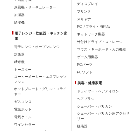
ディスプレイ
扇風機・サーキュレーター
プリンタ
加湿器
スキャナ
除湿機
PCサプライ・消耗品
電子レンジ・炊飯器・キッチン家
ネットワーク機器
電
外付けドライブ・ストレージ
電子レンジ・オーブンレンジ
マウス・キーボード・入力機器
炊飯器
ゲーム用機器
精米機
PCパーツ
トースター
PCソフト
コーヒーメーカー・エスプレッソ
マシン
美容・健康家電
ホットプレート・グリル・フライ
ドライヤー・ヘアアイロン
ヤー
ヘアブラシ
ガスコンロ
シェーバー・バリカン
電気ポット
シェーバー・バリカン用アクセサ
電気ケトル
リー
ワインセラー
脱毛器