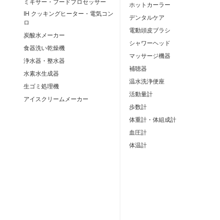
ミキサー・フードプロセッサー
ホットカーラー
IH クッキングヒーター・電気コン
デンタルケア
ロ
電動頭皮ブラシ
炭酸水メーカー
シャワーヘッド
食器洗い乾燥機
マッサージ機器
浄水器・整水器
補聴器
水素水生成器
温水洗浄便座
生ゴミ処理機
活動量計
アイスクリームメーカー
歩数計
体重計・体組成計
血圧計
体温計