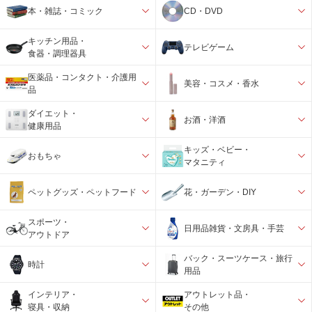
本・雑誌・コミック
CD・DVD
キッチン用品・
テレビゲーム
食器・調理器具
医薬品・コンタクト・介護用
美容・コスメ・香水
品
ダイエット・
お酒・洋酒
健康用品
キッズ・ベビー・
おもちゃ
マタニティ
ペットグッズ・ペットフード
花・ガーデン・DIY
スポーツ・
日用品雑貨・文房具・手芸
アウトドア
バック・スーツケース・旅行
時計
用品
インテリア・
アウトレット品・
寝具・収納
その他