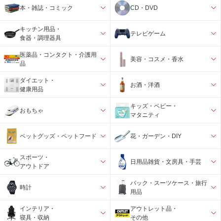
本・雑誌・コミック
CD・DVD
キッチン用品・
テレビゲーム
食器・調理器具
医薬品・コンタクト・介護用
美容・コスメ・香水
品
ダイエット・
お酒・洋酒
健康用品
キッズ・ベビー・
おもちゃ
マタニティ
ペットグッズ・ペットフード
花・ガーデン・DIY
スポーツ・
日用品雑貨・文房具・手芸
アウトドア
バック・スーツケース・旅行
時計
用品
インテリア・
アウトレット品・
寝具・収納
その他