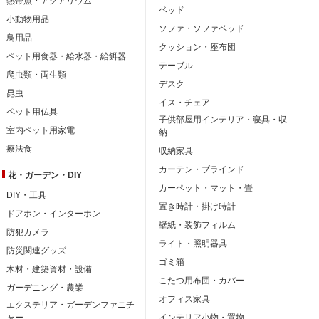
熱帯魚・アクアリウム
ベッド
小動物用品
ソファ・ソファベッド
鳥用品
クッション・座布団
ペット用食器・給水器・給餌器
テーブル
爬虫類・両生類
デスク
昆虫
イス・チェア
ペット用仏具
子供部屋用インテリア・寝具・収
室内ペット用家電
納
療法食
収納家具
カーテン・ブラインド
花・ガーデン・DIY
カーペット・マット・畳
DIY・工具
置き時計・掛け時計
ドアホン・インターホン
壁紙・装飾フィルム
防犯カメラ
ライト・照明器具
防災関連グッズ
ゴミ箱
木材・建築資材・設備
こたつ用布団・カバー
ガーデニング・農業
オフィス家具
エクステリア・ガーデンファニチ
ャー
インテリア小物・置物