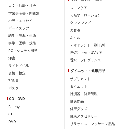
人文・地歴・社会
スキンケア
学習参考書・問題集
化粧水・ローション
小説・エッセイ
クレンジング
ボーイズラブ
美容液
語学・辞典・年鑑
ネイル
科学・医学・技術
デオドラント・制汗剤
PC・システム開発
日焼け止め・UVケア
洋書
香水・フレグランス
ライトノベル
ダイエット・
健康用品
資格・検定
サプリメント
写真集
ダイエット
ポスター
計測器・健康管理
CD・DVD
健康食品
Blu-ray
健康グッズ
CD
健康アクセサリー
DVD
リラックス・マッサージ用品