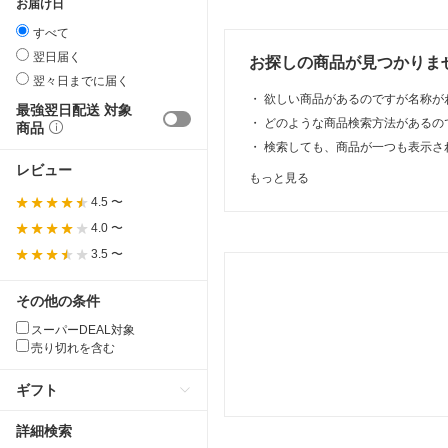
お届け日
すべて
翌日届く
お探しの商品が見つかりま
翌々日までに届く
・
欲しい商品があるのですが名称が
最強翌日配送 対象
・
どのような商品検索方法があるの
商品
・
検索しても、商品が一つも表示さ
レビュー
もっと見る
4.5 〜
4.0 〜
3.5 〜
その他の条件
スーパーDEAL対象
売り切れを含む
ギフト
詳細検索