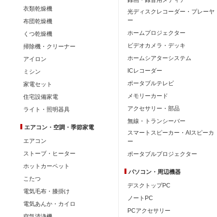
衣類乾燥機
光ディスクレコーダー・プレーヤ
ー
布団乾燥機
ホームプロジェクター
くつ乾燥機
ビデオカメラ・デッキ
掃除機・クリーナー
ホームシアターシステム
アイロン
ICレコーダー
ミシン
ポータブルテレビ
家電セット
メモリーカード
住宅設備家電
アクセサリー・部品
ライト・照明器具
無線・トランシーバー
エアコン・空調・季節家電
スマートスピーカー・AIスピーカ
エアコン
ー
ストーブ・ヒーター
ポータブルプロジェクター
ホットカーペット
パソコン・周辺機器
こたつ
デスクトップPC
電気毛布・膝掛け
ノートPC
電気あんか・カイロ
PCアクセサリー
空気清浄機