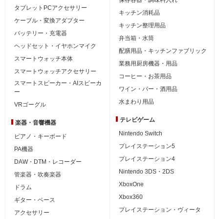
タブレットPCアクセサリー
キッチン消耗品
ケーブル・変換アダプター
キッチン整理用品
バッテリー・充電器
弁当箱・水筒
ヘッドセット・イヤホンマイク
配膳用品・キッチンファブリック
スマートウォッチ本体
業務用厨房機器・用品
スマートウォッチアクセサリー
コーヒー・お茶用品
スマートスピーカー・AIスピーカ
ワイン・バー・酒用品
ー
水まわり用品
VRゴーグル
テレビゲーム
楽器・音響機器
Nintendo Switch
ピアノ・キーボード
プレイステーション5
PA機器
プレイステーション4
DAW・DTM・レコーダー
Nintendo 3DS・2DS
管楽器・吹奏楽器
XboxOne
ドラム
Xbox360
ギター・ベース
プレイステーション・ヴィータ
アクセサリー