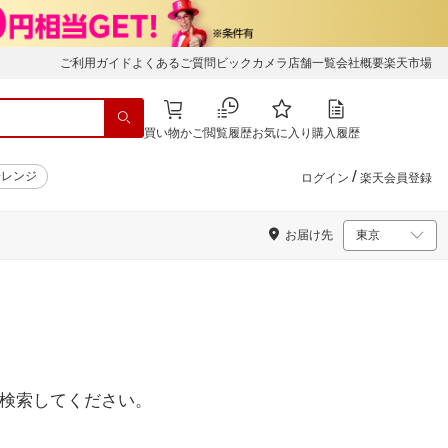
ご利用ガイド
よくあるご質問
ビックカメラ店舗一覧
会社概要
楽天市場
買い物かご
閲覧履歴
お気に入り
購入履歴
/
子レンジ
ログイン
楽天会員登録
お届け先
検索してください。