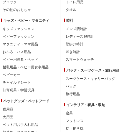
ブロック
トイレ用品
その他のおもちゃ
タオル
キッズ・ベビー・
マタニティ
時計
キッズファッション
メンズ腕時計
ベビーファッション
レディース腕時計
マタニティ・ママ用品
壁掛け時計
おふろ・バス用品
置き時計
ベビー用寝具・ベッド
スマートウォッチ
授乳用品・ベビー用食事用品
バック・スーツケース・旅行用品
ベビーカー
スーツケース・キャリーバッグ
チャイルドシート
バッグ
知育玩具・学習玩具
旅行用品
ペットグッズ・ペットフード
インテリア・
寝具・収納
猫用品
寝具
犬用品
マットレス
ペット用お手入れ用品
枕・抱き枕