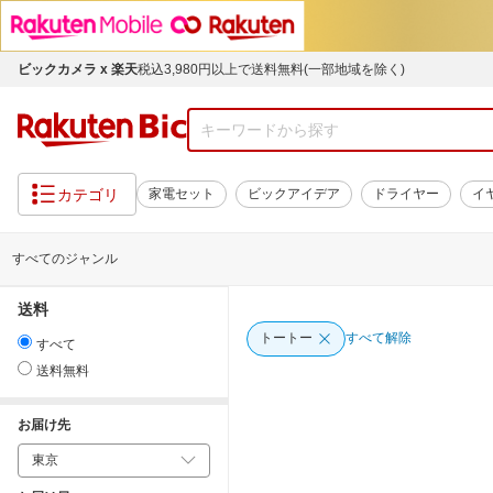
ビックカメラ x 楽天
税込3,980円以上で送料無料(一部地域を除く)
カテゴリ
家電セット
ビックアイデア
ドライヤー
イ
すべてのジャンル
送料
トートー
すべて解除
すべて
送料無料
お届け先