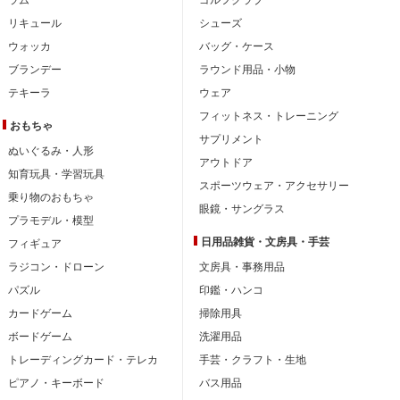
リキュール
シューズ
ウォッカ
バッグ・ケース
ブランデー
ラウンド用品・小物
テキーラ
ウェア
フィットネス・トレーニング
おもちゃ
サプリメント
ぬいぐるみ・人形
アウトドア
知育玩具・学習玩具
スポーツウェア・アクセサリー
乗り物のおもちゃ
眼鏡・サングラス
プラモデル・模型
日用品雑貨・文房具・手芸
フィギュア
ラジコン・ドローン
文房具・事務用品
パズル
印鑑・ハンコ
カードゲーム
掃除用具
ボードゲーム
洗濯用品
トレーディングカード・テレカ
手芸・クラフト・生地
ピアノ・キーボード
バス用品