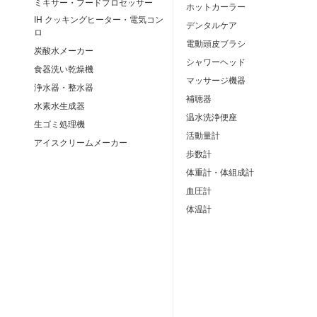
ミキサー・フードプロセッサー
ホットカーラー
IH クッキングヒーター・電気コン
デンタルケア
ロ
電動頭皮ブラシ
炭酸水メーカー
シャワーヘッド
食器洗い乾燥機
マッサージ機器
浄水器・整水器
補聴器
水素水生成器
温水洗浄便座
生ゴミ処理機
活動量計
アイスクリームメーカー
歩数計
体重計・体組成計
血圧計
体温計