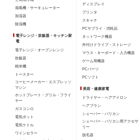
ディスプレイ
扇風機・サーキュレーター
プリンタ
加湿器
スキャナ
除湿機
PCサプライ・消耗品
電子レンジ・炊飯器・キッチン家
ネットワーク機器
電
外付けドライブ・ストレージ
電子レンジ・オーブンレンジ
マウス・キーボード・入力機器
炊飯器
ゲーム用機器
精米機
PCパーツ
トースター
PCソフト
コーヒーメーカー・エスプレッソ
マシン
美容・健康家電
ホットプレート・グリル・フライ
ドライヤー・ヘアアイロン
ヤー
ヘアブラシ
ガスコンロ
シェーバー・バリカン
電気ポット
シェーバー・バリカン用アクセサ
電気ケトル
リー
ワインセラー
脱毛器