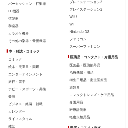
プレイステーション3
パーカッション・打楽器
プレイステーション2
DJ機器
WiiU
弦楽器
Wii
和楽器
Nintendo DS
カラオケ機器
ファミコン
その他の楽器・音響機器
スーパーファミコン
本・雑誌・コミック
医薬品・コンタクト・介護用品
コミック
医薬品・医薬部外品
絵本・児童書・図鑑
治療機器・用品
エンターテインメント
衛生日用品・衛生医療品
旅行・留学
避妊具
ホビー・スポーツ・美術
コンタクトレンズ・ケア用品
楽譜
介護用品
ビジネス・経済・就職
医療計測器
カレンダー
軽度失禁用品
ライフスタイル
雑誌
美容・コスメ・香水