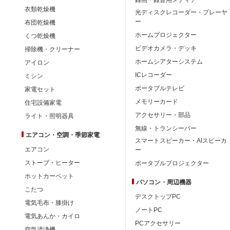
衣類乾燥機
光ディスクレコーダー・プレーヤ
ー
布団乾燥機
ホームプロジェクター
くつ乾燥機
ビデオカメラ・デッキ
掃除機・クリーナー
ホームシアターシステム
アイロン
ICレコーダー
ミシン
ポータブルテレビ
家電セット
メモリーカード
住宅設備家電
アクセサリー・部品
ライト・照明器具
無線・トランシーバー
エアコン・空調・季節家電
スマートスピーカー・AIスピーカ
エアコン
ー
ストーブ・ヒーター
ポータブルプロジェクター
ホットカーペット
パソコン・周辺機器
こたつ
デスクトップPC
電気毛布・膝掛け
ノートPC
電気あんか・カイロ
PCアクセサリー
空気清浄機