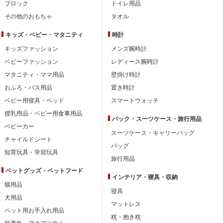
ブロック
トイレ用品
その他のおもちゃ
タオル
キッズ・ベビー・
マタニティ
時計
キッズファッション
メンズ腕時計
ベビーファッション
レディース腕時計
マタニティ・ママ用品
壁掛け時計
おふろ・バス用品
置き時計
ベビー用寝具・ベッド
スマートウォッチ
授乳用品・ベビー用食事用品
バック・スーツケース・旅行用品
ベビーカー
スーツケース・キャリーバッグ
チャイルドシート
バッグ
知育玩具・学習玩具
旅行用品
ペットグッズ・ペットフード
インテリア・
寝具・収納
猫用品
寝具
犬用品
マットレス
ペット用お手入れ用品
枕・抱き枕