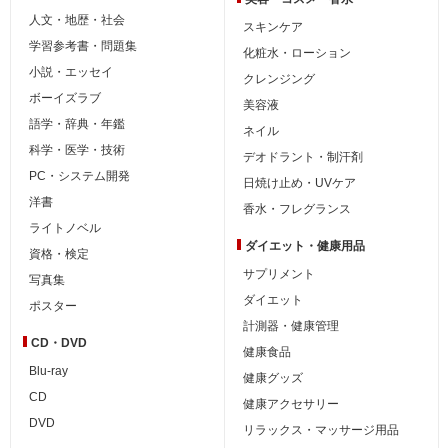
人文・地歴・社会
スキンケア
学習参考書・問題集
化粧水・ローション
小説・エッセイ
クレンジング
ボーイズラブ
美容液
語学・辞典・年鑑
ネイル
科学・医学・技術
デオドラント・制汗剤
PC・システム開発
日焼け止め・UVケア
洋書
香水・フレグランス
ライトノベル
ダイエット・
健康用品
資格・検定
サプリメント
写真集
ダイエット
ポスター
計測器・健康管理
CD・DVD
健康食品
Blu-ray
健康グッズ
CD
健康アクセサリー
DVD
リラックス・マッサージ用品