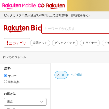
ビックカメラ x 楽天
税込3,980円以上で送料無料(一部地域を除く)
カテゴリ
家電セット
ビックアイデア
ドライヤー
イ
すべてのジャンル
送料
木
すべて解除
すべて
送料無料
お届け先