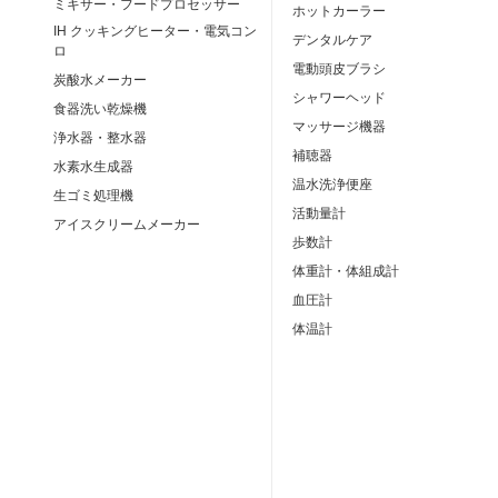
ミキサー・フードプロセッサー
ホットカーラー
IH クッキングヒーター・電気コン
デンタルケア
ロ
電動頭皮ブラシ
炭酸水メーカー
シャワーヘッド
食器洗い乾燥機
マッサージ機器
浄水器・整水器
補聴器
水素水生成器
温水洗浄便座
生ゴミ処理機
活動量計
アイスクリームメーカー
歩数計
体重計・体組成計
血圧計
体温計