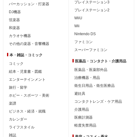
プレイステーション3
パーカッション・打楽器
プレイステーション2
DJ機器
WiiU
弦楽器
Wii
和楽器
Nintendo DS
カラオケ機器
ファミコン
その他の楽器・音響機器
スーパーファミコン
本・雑誌・コミック
医薬品・コンタクト・介護用品
コミック
医薬品・医薬部外品
絵本・児童書・図鑑
治療機器・用品
エンターテインメント
衛生日用品・衛生医療品
旅行・留学
避妊具
ホビー・スポーツ・美術
コンタクトレンズ・ケア用品
楽譜
介護用品
ビジネス・経済・就職
医療計測器
カレンダー
軽度失禁用品
ライフスタイル
雑誌
美容・コスメ・香水