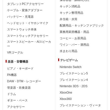
タブレットPCアクセサリー
キッチン消耗品
ケーブル・変換アダプター
キッチン整理用品
バッテリー・充電器
弁当箱・水筒
ヘッドセット・イヤホンマイク
配膳用品・キッチンファブリック
スマートウォッチ本体
業務用厨房機器・用品
スマートウォッチアクセサリー
コーヒー・お茶用品
スマートスピーカー・AIスピーカ
ワイン・バー・酒用品
ー
水まわり用品
VRゴーグル
テレビゲーム
楽器・音響機器
Nintendo Switch
ピアノ・キーボード
プレイステーション5
PA機器
プレイステーション4
DAW・DTM・レコーダー
Nintendo 3DS・2DS
管楽器・吹奏楽器
XboxOne
ドラム
Xbox360
ギター・ベース
プレイステーション・ヴィータ
アクセサリー