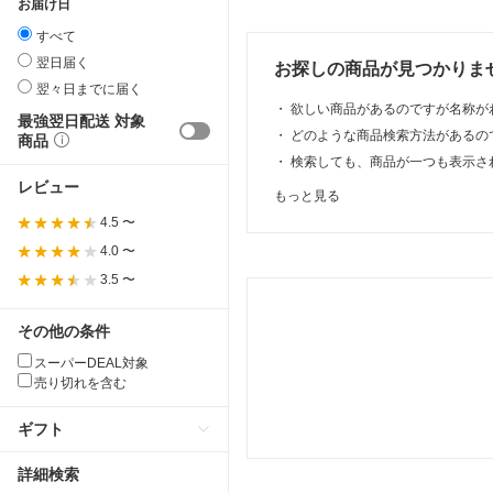
お届け日
すべて
翌日届く
お探しの商品が見つかりま
翌々日までに届く
・
欲しい商品があるのですが名称が
最強翌日配送 対象
・
どのような商品検索方法があるの
商品
・
検索しても、商品が一つも表示さ
レビュー
もっと見る
4.5 〜
4.0 〜
3.5 〜
その他の条件
スーパーDEAL対象
売り切れを含む
ギフト
詳細検索