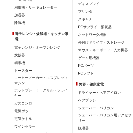
ディスプレイ
扇風機・サーキュレーター
プリンタ
加湿器
スキャナ
除湿機
PCサプライ・消耗品
電子レンジ・炊飯器・キッチン家
ネットワーク機器
電
外付けドライブ・ストレージ
電子レンジ・オーブンレンジ
マウス・キーボード・入力機器
炊飯器
ゲーム用機器
精米機
PCパーツ
トースター
PCソフト
コーヒーメーカー・エスプレッソ
マシン
美容・健康家電
ホットプレート・グリル・フライ
ドライヤー・ヘアアイロン
ヤー
ヘアブラシ
ガスコンロ
シェーバー・バリカン
電気ポット
シェーバー・バリカン用アクセサ
電気ケトル
リー
ワインセラー
脱毛器