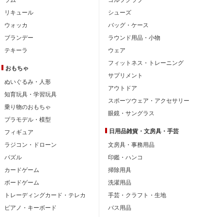
リキュール
シューズ
ウォッカ
バッグ・ケース
ブランデー
ラウンド用品・小物
テキーラ
ウェア
フィットネス・トレーニング
おもちゃ
サプリメント
ぬいぐるみ・人形
アウトドア
知育玩具・学習玩具
スポーツウェア・アクセサリー
乗り物のおもちゃ
眼鏡・サングラス
プラモデル・模型
日用品雑貨・文房具・手芸
フィギュア
ラジコン・ドローン
文房具・事務用品
パズル
印鑑・ハンコ
カードゲーム
掃除用具
ボードゲーム
洗濯用品
トレーディングカード・テレカ
手芸・クラフト・生地
ピアノ・キーボード
バス用品