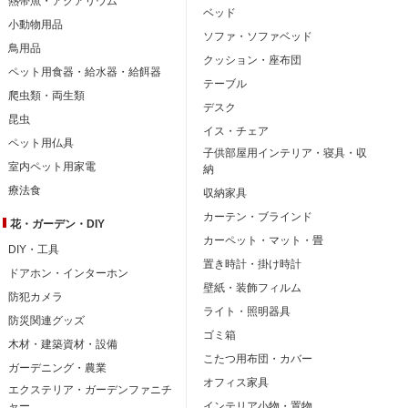
熱帯魚・アクアリウム
ベッド
小動物用品
ソファ・ソファベッド
鳥用品
クッション・座布団
ペット用食器・給水器・給餌器
テーブル
爬虫類・両生類
デスク
昆虫
イス・チェア
ペット用仏具
子供部屋用インテリア・寝具・収
室内ペット用家電
納
療法食
収納家具
カーテン・ブラインド
花・ガーデン・DIY
カーペット・マット・畳
DIY・工具
置き時計・掛け時計
ドアホン・インターホン
壁紙・装飾フィルム
防犯カメラ
ライト・照明器具
防災関連グッズ
ゴミ箱
木材・建築資材・設備
こたつ用布団・カバー
ガーデニング・農業
オフィス家具
エクステリア・ガーデンファニチ
ャー
インテリア小物・置物