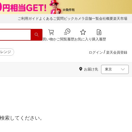
ご利用ガイド
よくあるご質問
ビックカメラ店舗一覧
会社概要
楽天市場
買い物かご
閲覧履歴
お気に入り
購入履歴
/
子レンジ
ログイン
楽天会員登録
お届け先
検索してください。