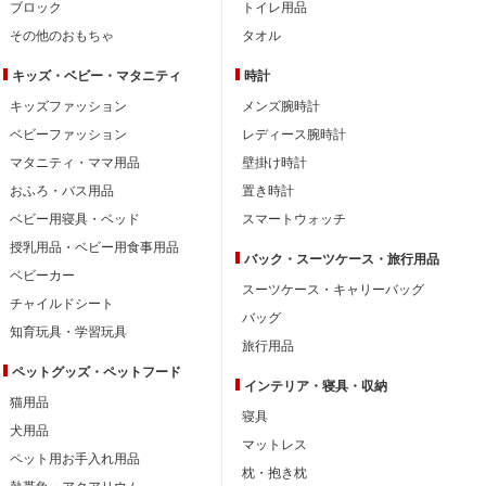
ブロック
トイレ用品
その他のおもちゃ
タオル
キッズ・ベビー・
マタニティ
時計
キッズファッション
メンズ腕時計
ベビーファッション
レディース腕時計
マタニティ・ママ用品
壁掛け時計
おふろ・バス用品
置き時計
ベビー用寝具・ベッド
スマートウォッチ
授乳用品・ベビー用食事用品
バック・スーツケース・旅行用品
ベビーカー
スーツケース・キャリーバッグ
チャイルドシート
バッグ
知育玩具・学習玩具
旅行用品
ペットグッズ・ペットフード
インテリア・
寝具・収納
猫用品
寝具
犬用品
マットレス
ペット用お手入れ用品
枕・抱き枕