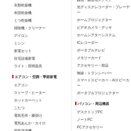
衣類乾燥機
光ディスクレコーダー・プレーヤ
ー
布団乾燥機
ホームプロジェクター
くつ乾燥機
ビデオカメラ・デッキ
掃除機・クリーナー
ホームシアターシステム
アイロン
ICレコーダー
ミシン
ポータブルテレビ
家電セット
メモリーカード
住宅設備家電
アクセサリー・部品
ライト・照明器具
無線・トランシーバー
エアコン・空調・季節家電
スマートスピーカー・AIスピーカ
エアコン
ー
ストーブ・ヒーター
ポータブルプロジェクター
ホットカーペット
パソコン・周辺機器
こたつ
デスクトップPC
電気毛布・膝掛け
ノートPC
電気あんか・カイロ
PCアクセサリー
空気清浄機