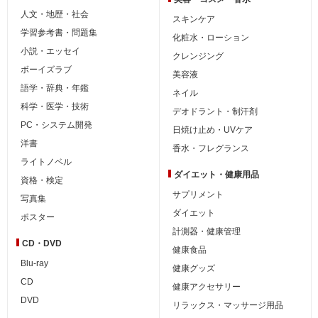
人文・地歴・社会
スキンケア
学習参考書・問題集
化粧水・ローション
小説・エッセイ
クレンジング
ボーイズラブ
美容液
語学・辞典・年鑑
ネイル
科学・医学・技術
デオドラント・制汗剤
PC・システム開発
日焼け止め・UVケア
洋書
香水・フレグランス
ライトノベル
ダイエット・
健康用品
資格・検定
サプリメント
写真集
ダイエット
ポスター
計測器・健康管理
CD・DVD
健康食品
Blu-ray
健康グッズ
CD
健康アクセサリー
DVD
リラックス・マッサージ用品