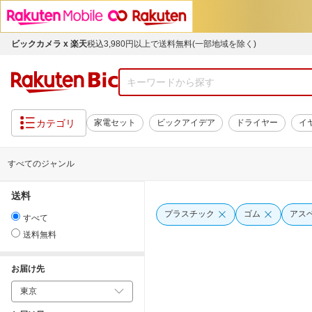
ビックカメラ x 楽天
税込3,980円以上で送料無料(一部地域を除く)
カテゴリ
家電セット
ビックアイデア
ドライヤー
イ
すべてのジャンル
送料
プラスチック
ゴム
アス
すべて
送料無料
お届け先