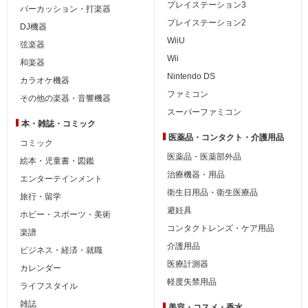
プレイステーション3
パーカッション・打楽器
プレイステーション2
DJ機器
WiiU
弦楽器
Wii
和楽器
Nintendo DS
カラオケ機器
ファミコン
その他の楽器・音響機器
スーパーファミコン
本・雑誌・コミック
医薬品・コンタクト・介護用品
コミック
医薬品・医薬部外品
絵本・児童書・図鑑
治療機器・用品
エンターテインメント
衛生日用品・衛生医療品
旅行・留学
避妊具
ホビー・スポーツ・美術
コンタクトレンズ・ケア用品
楽譜
介護用品
ビジネス・経済・就職
医療計測器
カレンダー
軽度失禁用品
ライフスタイル
雑誌
美容・コスメ・香水