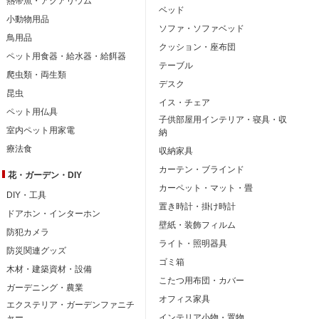
熱帯魚・アクアリウム
ベッド
小動物用品
ソファ・ソファベッド
鳥用品
クッション・座布団
ペット用食器・給水器・給餌器
テーブル
爬虫類・両生類
デスク
昆虫
イス・チェア
ペット用仏具
子供部屋用インテリア・寝具・収
室内ペット用家電
納
療法食
収納家具
カーテン・ブラインド
花・ガーデン・DIY
カーペット・マット・畳
DIY・工具
置き時計・掛け時計
ドアホン・インターホン
壁紙・装飾フィルム
防犯カメラ
ライト・照明器具
防災関連グッズ
ゴミ箱
木材・建築資材・設備
こたつ用布団・カバー
ガーデニング・農業
オフィス家具
エクステリア・ガーデンファニチ
ャー
インテリア小物・置物