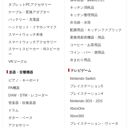
タブレットPCアクセサリー
キッチン消耗品
ケーブル・変換アダプター
キッチン整理用品
バッテリー・充電器
弁当箱・水筒
ヘッドセット・イヤホンマイク
配膳用品・キッチンファブリック
スマートウォッチ本体
業務用厨房機器・用品
スマートウォッチアクセサリー
コーヒー・お茶用品
スマートスピーカー・AIスピーカ
ワイン・バー・酒用品
ー
水まわり用品
VRゴーグル
テレビゲーム
楽器・音響機器
Nintendo Switch
ピアノ・キーボード
プレイステーション5
PA機器
プレイステーション4
DAW・DTM・レコーダー
Nintendo 3DS・2DS
管楽器・吹奏楽器
XboxOne
ドラム
Xbox360
ギター・ベース
プレイステーション・ヴィータ
アクセサリー