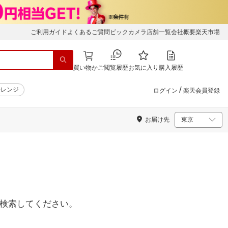
ご利用ガイド
よくあるご質問
ビックカメラ店舗一覧
会社概要
楽天市場
買い物かご
閲覧履歴
お気に入り
購入履歴
/
子レンジ
ログイン
楽天会員登録
お届け先
検索してください。