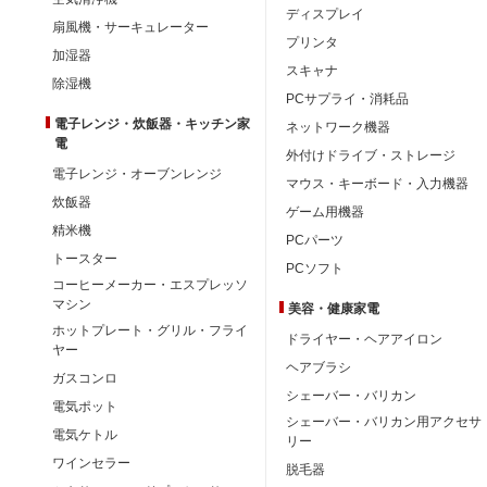
ディスプレイ
扇風機・サーキュレーター
プリンタ
加湿器
スキャナ
除湿機
PCサプライ・消耗品
電子レンジ・炊飯器・キッチン家
ネットワーク機器
電
外付けドライブ・ストレージ
電子レンジ・オーブンレンジ
マウス・キーボード・入力機器
炊飯器
ゲーム用機器
精米機
PCパーツ
トースター
PCソフト
コーヒーメーカー・エスプレッソ
マシン
美容・健康家電
ホットプレート・グリル・フライ
ドライヤー・ヘアアイロン
ヤー
ヘアブラシ
ガスコンロ
シェーバー・バリカン
電気ポット
シェーバー・バリカン用アクセサ
電気ケトル
リー
ワインセラー
脱毛器