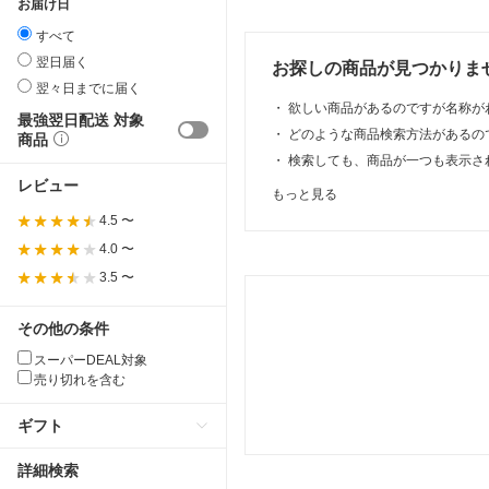
お届け日
すべて
翌日届く
お探しの商品が見つかりま
翌々日までに届く
・
欲しい商品があるのですが名称が
最強翌日配送 対象
・
どのような商品検索方法があるの
商品
・
検索しても、商品が一つも表示さ
レビュー
もっと見る
4.5 〜
4.0 〜
3.5 〜
その他の条件
スーパーDEAL対象
売り切れを含む
ギフト
詳細検索