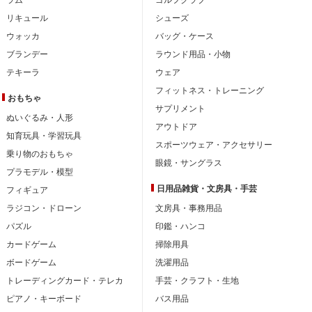
リキュール
シューズ
ウォッカ
バッグ・ケース
ブランデー
ラウンド用品・小物
テキーラ
ウェア
フィットネス・トレーニング
おもちゃ
サプリメント
ぬいぐるみ・人形
アウトドア
知育玩具・学習玩具
スポーツウェア・アクセサリー
乗り物のおもちゃ
眼鏡・サングラス
プラモデル・模型
日用品雑貨・文房具・手芸
フィギュア
ラジコン・ドローン
文房具・事務用品
パズル
印鑑・ハンコ
カードゲーム
掃除用具
ボードゲーム
洗濯用品
トレーディングカード・テレカ
手芸・クラフト・生地
ピアノ・キーボード
バス用品