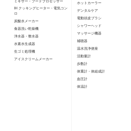
ミキサー・フードプロセッサー
ホットカーラー
IH クッキングヒーター・電気コン
デンタルケア
ロ
電動頭皮ブラシ
炭酸水メーカー
シャワーヘッド
食器洗い乾燥機
マッサージ機器
浄水器・整水器
補聴器
水素水生成器
温水洗浄便座
生ゴミ処理機
活動量計
アイスクリームメーカー
歩数計
体重計・体組成計
血圧計
体温計