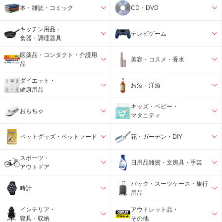
本・雑誌・コミック
CD・DVD
キッチン用品・
テレビゲーム
食器・調理器具
医薬品・コンタクト・介護用
美容・コスメ・香水
品
ダイエット・
お酒・洋酒
健康用品
キッズ・ベビー・
おもちゃ
マタニティ
ペットグッズ・ペットフード
花・ガーデン・DIY
スポーツ・
日用品雑貨・文房具・手芸
アウトドア
バック・スーツケース・旅行
時計
用品
インテリア・
アウトレット品・
寝具・収納
その他