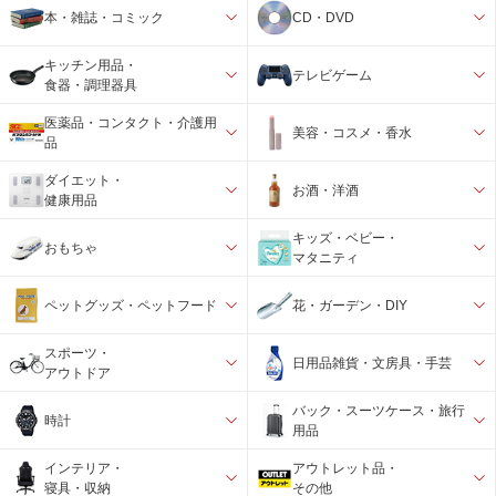
本・雑誌・コミック
CD・DVD
キッチン用品・
テレビゲーム
食器・調理器具
医薬品・コンタクト・介護用
美容・コスメ・香水
品
ダイエット・
お酒・洋酒
健康用品
キッズ・ベビー・
おもちゃ
マタニティ
ペットグッズ・ペットフード
花・ガーデン・DIY
スポーツ・
日用品雑貨・文房具・手芸
アウトドア
バック・スーツケース・旅行
時計
用品
インテリア・
アウトレット品・
寝具・収納
その他