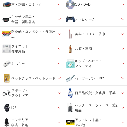
本・雑誌・コミック
CD・DVD
キッチン用品・
テレビゲーム
食器・調理器具
医薬品・コンタクト・介護用
美容・コスメ・香水
品
ダイエット・
お酒・洋酒
健康用品
キッズ・ベビー・
おもちゃ
マタニティ
ペットグッズ・ペットフード
花・ガーデン・DIY
スポーツ・
日用品雑貨・文房具・手芸
アウトドア
バック・スーツケース・旅行
時計
用品
インテリア・
アウトレット品・
寝具・収納
その他