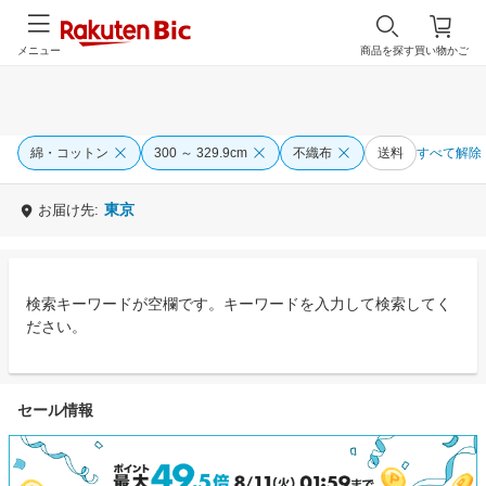
メニュー
商品を探す
買い物かご
綿・コットン
300 ～ 329.9cm
不織布
送料
すべて解除
東京
お届け先:
検索キーワードが空欄です。キーワードを入力して検索してく
ださい。
セール情報