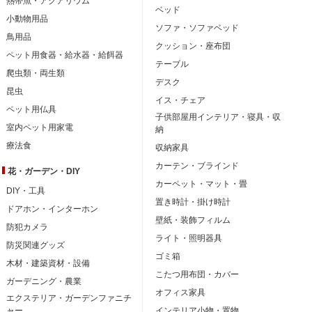
熱帯魚・アクアリウム
ベッド
小動物用品
ソファ・ソファベッド
鳥用品
クッション・座布団
ペット用食器・給水器・給餌器
テーブル
爬虫類・両生類
デスク
昆虫
イス・チェア
ペット用仏具
子供部屋用インテリア・寝具・収
室内ペット用家電
納
療法食
収納家具
カーテン・ブラインド
花・ガーデン・DIY
カーペット・マット・畳
DIY・工具
置き時計・掛け時計
ドアホン・インターホン
壁紙・装飾フィルム
防犯カメラ
ライト・照明器具
防災関連グッズ
ゴミ箱
木材・建築資材・設備
こたつ用布団・カバー
ガーデニング・農業
オフィス家具
エクステリア・ガーデンファニチ
ャー
インテリア小物・置物