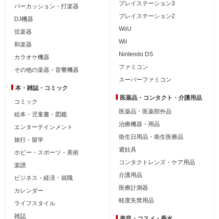
プレイステーション3
パーカッション・打楽器
プレイステーション2
DJ機器
WiiU
弦楽器
Wii
和楽器
Nintendo DS
カラオケ機器
ファミコン
その他の楽器・音響機器
スーパーファミコン
本・雑誌・コミック
医薬品・コンタクト・介護用品
コミック
医薬品・医薬部外品
絵本・児童書・図鑑
治療機器・用品
エンターテインメント
衛生日用品・衛生医療品
旅行・留学
避妊具
ホビー・スポーツ・美術
コンタクトレンズ・ケア用品
楽譜
介護用品
ビジネス・経済・就職
医療計測器
カレンダー
軽度失禁用品
ライフスタイル
雑誌
美容・コスメ・香水