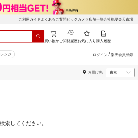
ご利用ガイド
よくあるご質問
ビックカメラ店舗一覧
会社概要
楽天市場
買い物かご
閲覧履歴
お気に入り
購入履歴
/
子レンジ
ログイン
楽天会員登録
お届け先
検索してください。