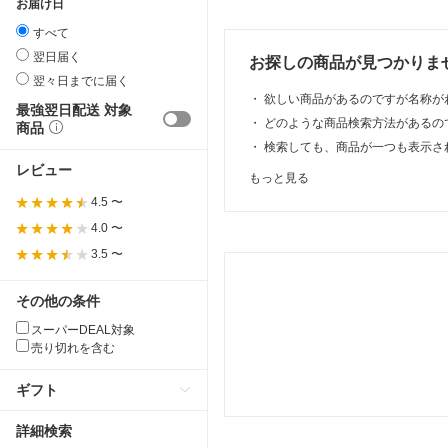
お届け日
すべて
翌日届く
お探しの商品が見つかりま
翌々日までに届く
・
欲しい商品があるのですが名称が
最強翌日配送 対象
・
どのような商品検索方法があるの
商品
・
検索しても、商品が一つも表示さ
レビュー
もっと見る
4.5 〜
4.0 〜
3.5 〜
その他の条件
スーパーDEAL対象
売り切れを含む
ギフト
詳細検索