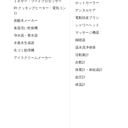
ミキサー・フードプロセッサー
ホットカーラー
IH クッキングヒーター・電気コン
デンタルケア
ロ
電動頭皮ブラシ
炭酸水メーカー
シャワーヘッド
食器洗い乾燥機
マッサージ機器
浄水器・整水器
補聴器
水素水生成器
温水洗浄便座
生ゴミ処理機
活動量計
アイスクリームメーカー
歩数計
体重計・体組成計
血圧計
体温計