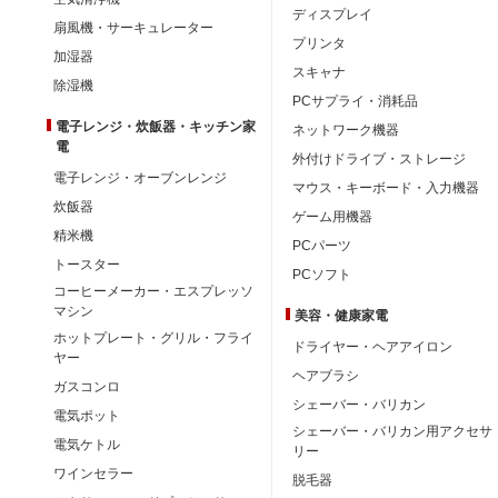
ディスプレイ
扇風機・サーキュレーター
プリンタ
加湿器
スキャナ
除湿機
PCサプライ・消耗品
電子レンジ・炊飯器・キッチン家
ネットワーク機器
電
外付けドライブ・ストレージ
電子レンジ・オーブンレンジ
マウス・キーボード・入力機器
炊飯器
ゲーム用機器
精米機
PCパーツ
トースター
PCソフト
コーヒーメーカー・エスプレッソ
マシン
美容・健康家電
ホットプレート・グリル・フライ
ドライヤー・ヘアアイロン
ヤー
ヘアブラシ
ガスコンロ
シェーバー・バリカン
電気ポット
シェーバー・バリカン用アクセサ
電気ケトル
リー
ワインセラー
脱毛器