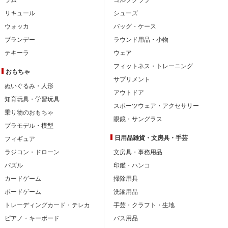
リキュール
シューズ
ウォッカ
バッグ・ケース
ブランデー
ラウンド用品・小物
テキーラ
ウェア
フィットネス・トレーニング
おもちゃ
サプリメント
ぬいぐるみ・人形
アウトドア
知育玩具・学習玩具
スポーツウェア・アクセサリー
乗り物のおもちゃ
眼鏡・サングラス
プラモデル・模型
日用品雑貨・文房具・手芸
フィギュア
ラジコン・ドローン
文房具・事務用品
パズル
印鑑・ハンコ
カードゲーム
掃除用具
ボードゲーム
洗濯用品
トレーディングカード・テレカ
手芸・クラフト・生地
ピアノ・キーボード
バス用品