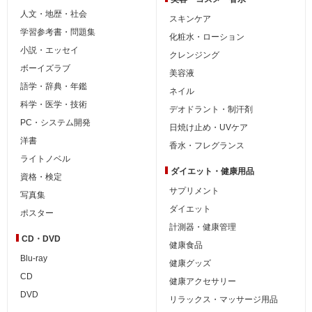
人文・地歴・社会
スキンケア
学習参考書・問題集
化粧水・ローション
小説・エッセイ
クレンジング
ボーイズラブ
美容液
語学・辞典・年鑑
ネイル
科学・医学・技術
デオドラント・制汗剤
PC・システム開発
日焼け止め・UVケア
洋書
香水・フレグランス
ライトノベル
ダイエット・
健康用品
資格・検定
サプリメント
写真集
ダイエット
ポスター
計測器・健康管理
CD・DVD
健康食品
Blu-ray
健康グッズ
CD
健康アクセサリー
DVD
リラックス・マッサージ用品