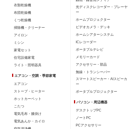
衣類乾燥機
光ディスクレコーダー・プレーヤ
ー
布団乾燥機
ホームプロジェクター
くつ乾燥機
ビデオカメラ・デッキ
掃除機・クリーナー
ホームシアターシステム
アイロン
ICレコーダー
ミシン
ポータブルテレビ
家電セット
メモリーカード
住宅設備家電
アクセサリー・部品
ライト・照明器具
無線・トランシーバー
エアコン・空調・季節家電
スマートスピーカー・AIスピーカ
エアコン
ー
ストーブ・ヒーター
ポータブルプロジェクター
ホットカーペット
パソコン・周辺機器
こたつ
デスクトップPC
電気毛布・膝掛け
ノートPC
電気あんか・カイロ
PCアクセサリー
空気清浄機