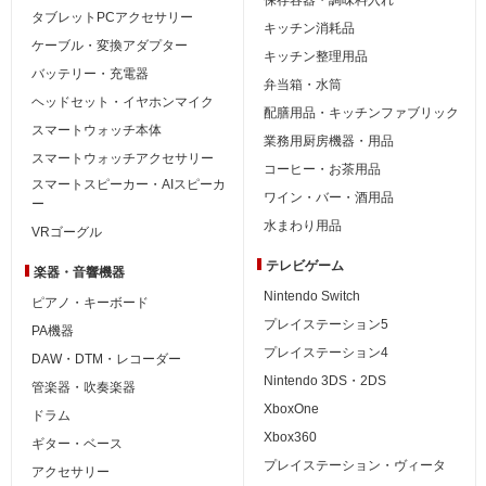
タブレットPCアクセサリー
キッチン消耗品
ケーブル・変換アダプター
キッチン整理用品
バッテリー・充電器
弁当箱・水筒
ヘッドセット・イヤホンマイク
配膳用品・キッチンファブリック
スマートウォッチ本体
業務用厨房機器・用品
スマートウォッチアクセサリー
コーヒー・お茶用品
スマートスピーカー・AIスピーカ
ワイン・バー・酒用品
ー
水まわり用品
VRゴーグル
テレビゲーム
楽器・音響機器
Nintendo Switch
ピアノ・キーボード
プレイステーション5
PA機器
プレイステーション4
DAW・DTM・レコーダー
Nintendo 3DS・2DS
管楽器・吹奏楽器
XboxOne
ドラム
Xbox360
ギター・ベース
プレイステーション・ヴィータ
アクセサリー