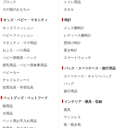
ブロック
トイレ用品
その他のおもちゃ
タオル
キッズ・ベビー・
マタニティ
時計
キッズファッション
メンズ腕時計
ベビーファッション
レディース腕時計
マタニティ・ママ用品
壁掛け時計
おふろ・バス用品
置き時計
ベビー用寝具・ベッド
スマートウォッチ
授乳用品・ベビー用食事用品
バック・スーツケース・旅行用品
ベビーカー
スーツケース・キャリーバッグ
チャイルドシート
バッグ
知育玩具・学習玩具
旅行用品
ペットグッズ・ペットフード
インテリア・
寝具・収納
猫用品
寝具
犬用品
マットレス
ペット用お手入れ用品
枕・抱き枕