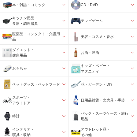
本・雑誌・コミック
CD・DVD
キッチン用品・
テレビゲーム
食器・調理器具
医薬品・コンタクト・介護用
美容・コスメ・香水
品
ダイエット・
お酒・洋酒
健康用品
キッズ・ベビー・
おもちゃ
マタニティ
ペットグッズ・ペットフード
花・ガーデン・DIY
スポーツ・
日用品雑貨・文房具・手芸
アウトドア
バック・スーツケース・旅行
時計
用品
インテリア・
アウトレット品・
寝具・収納
その他