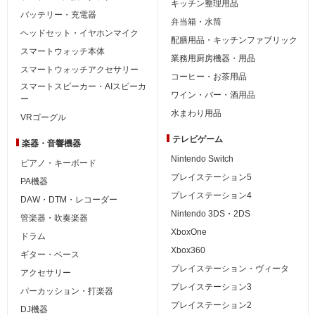
キッチン整理用品
バッテリー・充電器
弁当箱・水筒
ヘッドセット・イヤホンマイク
配膳用品・キッチンファブリック
スマートウォッチ本体
業務用厨房機器・用品
スマートウォッチアクセサリー
コーヒー・お茶用品
スマートスピーカー・AIスピーカ
ワイン・バー・酒用品
ー
水まわり用品
VRゴーグル
テレビゲーム
楽器・音響機器
Nintendo Switch
ピアノ・キーボード
プレイステーション5
PA機器
プレイステーション4
DAW・DTM・レコーダー
Nintendo 3DS・2DS
管楽器・吹奏楽器
XboxOne
ドラム
Xbox360
ギター・ベース
プレイステーション・ヴィータ
アクセサリー
プレイステーション3
パーカッション・打楽器
プレイステーション2
DJ機器