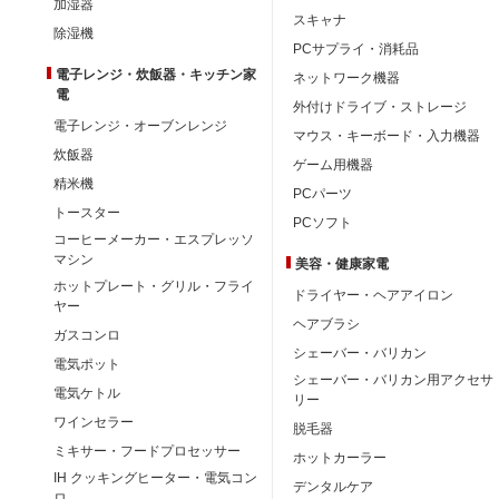
加湿器
スキャナ
除湿機
PCサプライ・消耗品
電子レンジ・炊飯器・キッチン家
ネットワーク機器
電
外付けドライブ・ストレージ
電子レンジ・オーブンレンジ
マウス・キーボード・入力機器
炊飯器
ゲーム用機器
精米機
PCパーツ
トースター
PCソフト
コーヒーメーカー・エスプレッソ
マシン
美容・健康家電
ホットプレート・グリル・フライ
ドライヤー・ヘアアイロン
ヤー
ヘアブラシ
ガスコンロ
シェーバー・バリカン
電気ポット
シェーバー・バリカン用アクセサ
電気ケトル
リー
ワインセラー
脱毛器
ミキサー・フードプロセッサー
ホットカーラー
IH クッキングヒーター・電気コン
デンタルケア
ロ