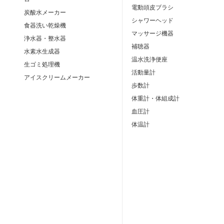
電動頭皮ブラシ
炭酸水メーカー
シャワーヘッド
食器洗い乾燥機
マッサージ機器
浄水器・整水器
補聴器
水素水生成器
温水洗浄便座
生ゴミ処理機
活動量計
アイスクリームメーカー
歩数計
体重計・体組成計
血圧計
体温計