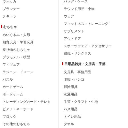
ウォッカ
バッグ・ケース
ブランデー
ラウンド用品・小物
テキーラ
ウェア
フィットネス・トレーニング
おもちゃ
サプリメント
ぬいぐるみ・人形
アウトドア
知育玩具・学習玩具
スポーツウェア・アクセサリー
乗り物のおもちゃ
眼鏡・サングラス
プラモデル・模型
日用品雑貨・文房具・手芸
フィギュア
ラジコン・ドローン
文房具・事務用品
パズル
印鑑・ハンコ
カードゲーム
掃除用具
ボードゲーム
洗濯用品
トレーディングカード・テレカ
手芸・クラフト・生地
ピアノ・キーボード
バス用品
ブロック
トイレ用品
その他のおもちゃ
タオル