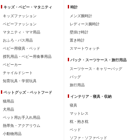
キッズ・ベビー・
マタニティ
時計
キッズファッション
メンズ腕時計
ベビーファッション
レディース腕時計
マタニティ・ママ用品
壁掛け時計
おふろ・バス用品
置き時計
ベビー用寝具・ベッド
スマートウォッチ
授乳用品・ベビー用食事用品
バック・スーツケース・旅行用品
ベビーカー
スーツケース・キャリーバッグ
チャイルドシート
バッグ
知育玩具・学習玩具
旅行用品
ペットグッズ・ペットフード
インテリア・
寝具・収納
猫用品
寝具
犬用品
マットレス
ペット用お手入れ用品
枕・抱き枕
熱帯魚・アクアリウム
ベッド
小動物用品
ソファ・ソファベッド