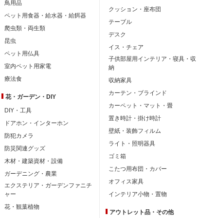
鳥用品
クッション・座布団
ペット用食器・給水器・給餌器
テーブル
爬虫類・両生類
デスク
昆虫
イス・チェア
ペット用仏具
子供部屋用インテリア・寝具・収
室内ペット用家電
納
療法食
収納家具
カーテン・ブラインド
花・ガーデン・DIY
カーペット・マット・畳
DIY・工具
置き時計・掛け時計
ドアホン・インターホン
壁紙・装飾フィルム
防犯カメラ
ライト・照明器具
防災関連グッズ
ゴミ箱
木材・建築資材・設備
こたつ用布団・カバー
ガーデニング・農業
オフィス家具
エクステリア・ガーデンファニチ
ャー
インテリア小物・置物
花・観葉植物
アウトレット品・
その他