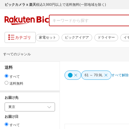
ビックカメラ x 楽天
税込3,980円以上で送料無料(一部地域を除く)
カテゴリ
家電セット
ビックアイデア
ドライヤー
イ
すべてのジャンル
送料
61 ～ 70.9L
すべて解除
すべて
送料無料
お届け先
お届け日
すべて