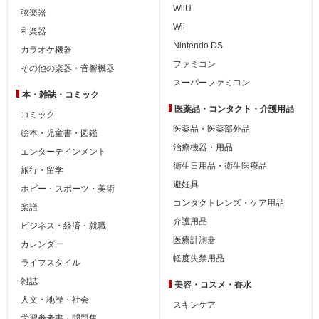
WiiU
弦楽器
Wii
和楽器
Nintendo DS
カラオケ機器
ファミコン
その他の楽器・音響機器
スーパーファミコン
本・雑誌・コミック
医薬品・コンタクト・介護用品
コミック
医薬品・医薬部外品
絵本・児童書・図鑑
治療機器・用品
エンターテインメント
衛生日用品・衛生医療品
旅行・留学
避妊具
ホビー・スポーツ・美術
コンタクトレンズ・ケア用品
楽譜
介護用品
ビジネス・経済・就職
医療計測器
カレンダー
軽度失禁用品
ライフスタイル
雑誌
美容・コスメ・香水
人文・地歴・社会
スキンケア
学習参考書・問題集