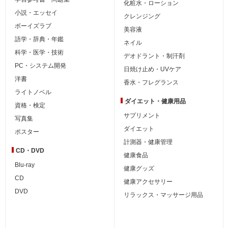
化粧水・ローション
小説・エッセイ
クレンジング
ボーイズラブ
美容液
語学・辞典・年鑑
ネイル
科学・医学・技術
デオドラント・制汗剤
PC・システム開発
日焼け止め・UVケア
洋書
香水・フレグランス
ライトノベル
ダイエット・
健康用品
資格・検定
サプリメント
写真集
ダイエット
ポスター
計測器・健康管理
CD・DVD
健康食品
Blu-ray
健康グッズ
CD
健康アクセサリー
DVD
リラックス・マッサージ用品