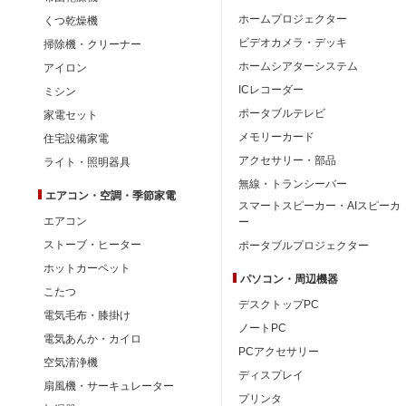
ホームプロジェクター
くつ乾燥機
ビデオカメラ・デッキ
掃除機・クリーナー
ホームシアターシステム
アイロン
ICレコーダー
ミシン
ポータブルテレビ
家電セット
メモリーカード
住宅設備家電
アクセサリー・部品
ライト・照明器具
無線・トランシーバー
エアコン・空調・季節家電
スマートスピーカー・AIスピーカ
エアコン
ー
ストーブ・ヒーター
ポータブルプロジェクター
ホットカーペット
パソコン・周辺機器
こたつ
デスクトップPC
電気毛布・膝掛け
ノートPC
電気あんか・カイロ
PCアクセサリー
空気清浄機
ディスプレイ
扇風機・サーキュレーター
プリンタ