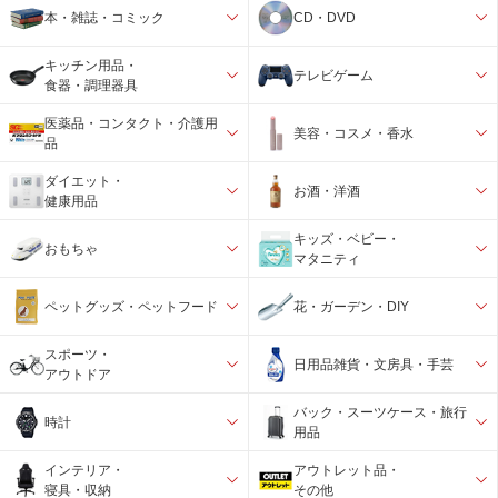
本・雑誌・コミック
CD・DVD
キッチン用品・
テレビゲーム
食器・調理器具
医薬品・コンタクト・介護用
美容・コスメ・香水
品
ダイエット・
お酒・洋酒
健康用品
キッズ・ベビー・
おもちゃ
マタニティ
ペットグッズ・ペットフード
花・ガーデン・DIY
スポーツ・
日用品雑貨・文房具・手芸
アウトドア
バック・スーツケース・旅行
時計
用品
インテリア・
アウトレット品・
寝具・収納
その他