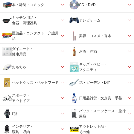
本・雑誌・コミック
CD・DVD
キッチン用品・
テレビゲーム
食器・調理器具
医薬品・コンタクト・介護用
美容・コスメ・香水
品
ダイエット・
お酒・洋酒
健康用品
キッズ・ベビー・
おもちゃ
マタニティ
ペットグッズ・ペットフード
花・ガーデン・DIY
スポーツ・
日用品雑貨・文房具・手芸
アウトドア
バック・スーツケース・旅行
時計
用品
インテリア・
アウトレット品・
寝具・収納
その他