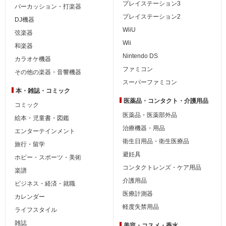
プレイステーション3
パーカッション・打楽器
プレイステーション2
DJ機器
WiiU
弦楽器
Wii
和楽器
Nintendo DS
カラオケ機器
ファミコン
その他の楽器・音響機器
スーパーファミコン
本・雑誌・コミック
医薬品・コンタクト・介護用品
コミック
医薬品・医薬部外品
絵本・児童書・図鑑
治療機器・用品
エンターテインメント
衛生日用品・衛生医療品
旅行・留学
避妊具
ホビー・スポーツ・美術
コンタクトレンズ・ケア用品
楽譜
介護用品
ビジネス・経済・就職
医療計測器
カレンダー
軽度失禁用品
ライフスタイル
雑誌
美容・コスメ・香水