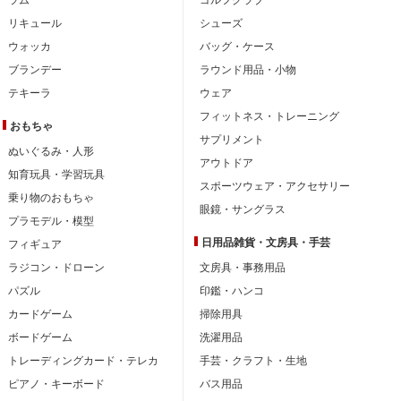
リキュール
シューズ
ウォッカ
バッグ・ケース
ブランデー
ラウンド用品・小物
テキーラ
ウェア
フィットネス・トレーニング
おもちゃ
サプリメント
ぬいぐるみ・人形
アウトドア
知育玩具・学習玩具
スポーツウェア・アクセサリー
乗り物のおもちゃ
眼鏡・サングラス
プラモデル・模型
日用品雑貨・文房具・手芸
フィギュア
ラジコン・ドローン
文房具・事務用品
パズル
印鑑・ハンコ
カードゲーム
掃除用具
ボードゲーム
洗濯用品
トレーディングカード・テレカ
手芸・クラフト・生地
ピアノ・キーボード
バス用品