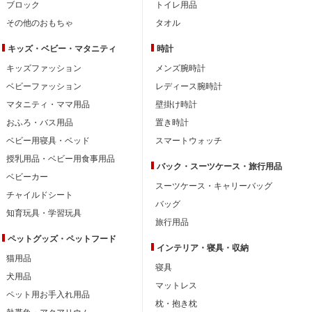
ブロック
トイレ用品
その他のおもちゃ
タオル
キッズ・ベビー・
マタニティ
時計
キッズファッション
メンズ腕時計
ベビーファッション
レディース腕時計
マタニティ・ママ用品
壁掛け時計
おふろ・バス用品
置き時計
ベビー用寝具・ベッド
スマートウォッチ
授乳用品・ベビー用食事用品
バック・スーツケース・旅行用品
ベビーカー
スーツケース・キャリーバッグ
チャイルドシート
バッグ
知育玩具・学習玩具
旅行用品
ペットグッズ・ペットフード
インテリア・
寝具・収納
猫用品
寝具
犬用品
マットレス
ペット用お手入れ用品
枕・抱き枕