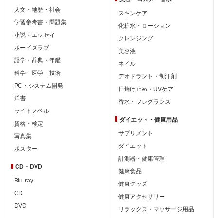
人文・地歴・社会
スキンケア
学習参考書・問題集
化粧水・ローション
小説・エッセイ
クレンジング
ボーイズラブ
美容液
語学・辞典・年鑑
ネイル
科学・医学・技術
デオドラント・制汗剤
PC・システム開発
日焼け止め・UVケア
洋書
香水・フレグランス
ライトノベル
ダイエット・
健康用品
資格・検定
サプリメント
写真集
ダイエット
ポスター
計測器・健康管理
CD・DVD
健康食品
Blu-ray
健康グッズ
CD
健康アクセサリー
DVD
リラックス・マッサージ用品