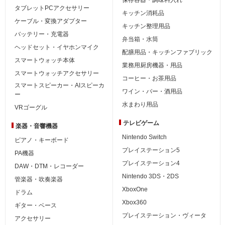
タブレットPCアクセサリー
キッチン消耗品
ケーブル・変換アダプター
キッチン整理用品
バッテリー・充電器
弁当箱・水筒
ヘッドセット・イヤホンマイク
配膳用品・キッチンファブリック
スマートウォッチ本体
業務用厨房機器・用品
スマートウォッチアクセサリー
コーヒー・お茶用品
スマートスピーカー・AIスピーカ
ワイン・バー・酒用品
ー
水まわり用品
VRゴーグル
テレビゲーム
楽器・音響機器
Nintendo Switch
ピアノ・キーボード
プレイステーション5
PA機器
プレイステーション4
DAW・DTM・レコーダー
Nintendo 3DS・2DS
管楽器・吹奏楽器
XboxOne
ドラム
Xbox360
ギター・ベース
プレイステーション・ヴィータ
アクセサリー