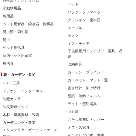
熱帯魚・アクアリウム
ベッド
小動物用品
ソファ・ソファベッド
鳥用品
クッション・座布団
ペット用食器・給水器・給餌器
テーブル
爬虫類・両生類
デスク
昆虫
イス・チェア
ペット用仏具
子供部屋用インテリア・寝具・収
室内ペット用家電
納
療法食
収納家具
カーテン・ブラインド
花・ガーデン・DIY
カーペット・マット・畳
DIY・工具
置き時計・掛け時計
ドアホン・インターホン
壁紙・装飾フィルム
防犯カメラ
ライト・照明器具
防災関連グッズ
ゴミ箱
木材・建築資材・設備
こたつ用布団・カバー
ガーデニング・農業
オフィス家具
エクステリア・ガーデンファニチ
ャー
インテリア小物・置物