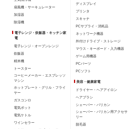
ディスプレイ
扇風機・サーキュレーター
プリンタ
加湿器
スキャナ
除湿機
PCサプライ・消耗品
電子レンジ・炊飯器・キッチン家
ネットワーク機器
電
外付けドライブ・ストレージ
電子レンジ・オーブンレンジ
マウス・キーボード・入力機器
炊飯器
ゲーム用機器
精米機
PCパーツ
トースター
PCソフト
コーヒーメーカー・エスプレッソ
マシン
美容・健康家電
ホットプレート・グリル・フライ
ドライヤー・ヘアアイロン
ヤー
ヘアブラシ
ガスコンロ
シェーバー・バリカン
電気ポット
シェーバー・バリカン用アクセサ
電気ケトル
リー
ワインセラー
脱毛器