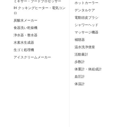
ミキサー・フードプロセッサー
ホットカーラー
IH クッキングヒーター・電気コン
デンタルケア
ロ
電動頭皮ブラシ
炭酸水メーカー
シャワーヘッド
食器洗い乾燥機
マッサージ機器
浄水器・整水器
補聴器
水素水生成器
温水洗浄便座
生ゴミ処理機
活動量計
アイスクリームメーカー
歩数計
体重計・体組成計
血圧計
体温計