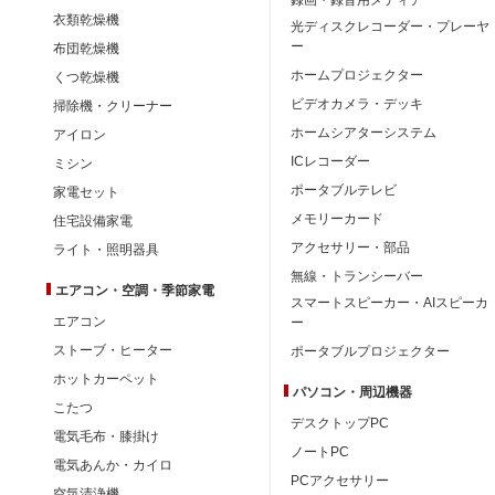
衣類乾燥機
光ディスクレコーダー・プレーヤ
ー
布団乾燥機
ホームプロジェクター
くつ乾燥機
ビデオカメラ・デッキ
掃除機・クリーナー
ホームシアターシステム
アイロン
ICレコーダー
ミシン
ポータブルテレビ
家電セット
メモリーカード
住宅設備家電
アクセサリー・部品
ライト・照明器具
無線・トランシーバー
エアコン・空調・季節家電
スマートスピーカー・AIスピーカ
エアコン
ー
ストーブ・ヒーター
ポータブルプロジェクター
ホットカーペット
パソコン・周辺機器
こたつ
デスクトップPC
電気毛布・膝掛け
ノートPC
電気あんか・カイロ
PCアクセサリー
空気清浄機