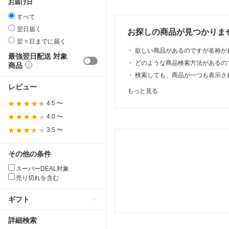
お届け日
すべて
翌日届く
お探しの商品が見つかりま
翌々日までに届く
・
欲しい商品があるのですが名称が
最強翌日配送 対象
・
どのような商品検索方法があるの
商品
・
検索しても、商品が一つも表示さ
レビュー
もっと見る
4.5 〜
4.0 〜
3.5 〜
その他の条件
スーパーDEAL対象
売り切れを含む
ギフト
詳細検索